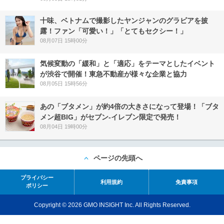
十味、ベトナムで撮影したヤンジャンのグラビアを披
露！ファン「可愛い！」「とてもセクシー！」
08月07日 15時00分
気候変動の「緩和」と「適応」をテーマとしたイベント
が渋谷で開催！東急不動産が様々な企業と協力
08月05日 15時56分
あの「ブタメン」が約4倍の大きさになって登場！「ブタ
メン超BIG」がセブン‐イレブン限定で発売！
08月04日 19時00分
ページの先頭へ
プライバシー
利用規約
免責事項
ポリシー
Copyright © 2026 GMO INSIGHT Inc. All Rights Reserved.