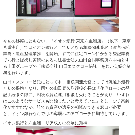
今回の移転にともない、『イオン銀行 東京八重洲店』（以下、東京
八重洲店）ではイオン銀行として初となる相続関連業務（遺言信託
業務・遺産整理業務）を開始。すでに住宅ローンにかかる登記業務
で同行と提携し実績のある司法書士法人山田合同事務所を中核とす
る山田グループの「株式会社 山田エスクロー信託」をむかえ紹介業
務を行います。
山田エスクロー信託にとっても、相続関連業務としては流通系銀行
と初の提携となり、同社の山田晃久取締役会長は「住宅ローンの登
記手続きの際に、相続や資産運用相談も受けることがあり、いずれ
はこのようなサービスも開始したいと考えていた」とし「少子高齢
化がすすむなか、誰でも資産や遺産の相談ができる窓口が必要」
と、イオン銀行ならではの客層へのアプローチに期待しています。
イオン銀行と八重洲エリア双方の発展に期待