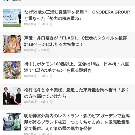
なぜ59歳の三浦知良選手を起用？ ONODERA GROUP
と重なった「努力の積み重ね」
08月05日 16時00分
声優・井口裕香が「FLASH」で圧巻のスタイルを披露！
計18ページにわたる大特集に！
08月05日 7時00分
街中にポケモン100匹以上、立像は19匹 日本橋・八重
洲で“伝説のポケモン”を巡る謎解き
08月05日 15時55分
松村北斗と今田美桜、急逝した東野圭吾氏へ誓う「多く
の方へ届けていけたら」
08月04日 14時00分
明治神宮外苑内のレストラン・森のビアガーデンで新潟
県が誇るブランド枝豆「つまりちゃまめ」を販売数量限
定で提供。えだまめ県の魅力を発信
08月05日 15時51分