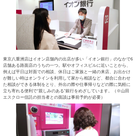
東京八重洲店はイオン店舗内の出店が多い「イオン銀行」のなかで6
店舗ある路面店のうちの一つ。駅やオフィスビルに近いことから、
例えば平日は対面での相談、休日はご家族と一緒の来店、お出かけ
が難しい時はオンラインを利用して家から相談など、都合に合わせ
た相談ができる体制をとり、外出の際や仕事帰りなどの際に気軽に
立ち寄れる便利で“親しみのある”銀行をめざしています。（※山田
エスクロー信託の担当者との面談は事前予約が必要）