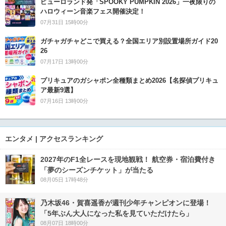
ピューロランド発「SPOOKY PUMPKIN 2026」一夜限りの
ハロウィーン音楽フェス開催決定！
07月31日 15時00分
ガチャガチャどこで買える？全国エリア別設置場所ガイド20
26
07月17日 13時00分
プリキュアのガシャポン全種類まとめ2026【名探偵プリキュ
ア最新9選】
07月16日 13時00分
エンタメ | アクセスランキング
2027年のF1全レースを現地観戦！ 航空券・宿泊費付き
「夢のシーズンチケット」が当たる
08月05日 17時48分
乃木坂46・賀喜遥香が週刊少年チャンピオンに登場！
「5年ぶん大人になった私を見ていただけたら」
08月07日 18時00分