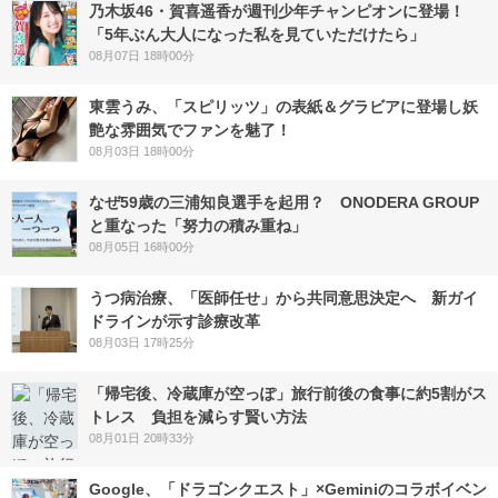
乃木坂46・賀喜遥香が週刊少年チャンピオンに登場！
「5年ぶん大人になった私を見ていただけたら」
08月07日 18時00分
東雲うみ、「スピリッツ」の表紙＆グラビアに登場し妖
艶な雰囲気でファンを魅了！
08月03日 18時00分
なぜ59歳の三浦知良選手を起用？ ONODERA GROUP
と重なった「努力の積み重ね」
08月05日 16時00分
うつ病治療、「医師任せ」から共同意思決定へ 新ガイ
ドラインが示す診療改革
08月03日 17時25分
「帰宅後、冷蔵庫が空っぽ」旅行前後の食事に約5割がス
トレス 負担を減らす賢い方法
08月01日 20時33分
Google、「ドラゴンクエスト」×Geminiのコラボイベン