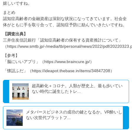
嬉しいですね。
まとめ
認知症高齢者の金融資産は深刻な状況になってきています。社会全
体がともに手を取り合って、認知症予防に励んでいきたいですね。
【調査出典】
三井住友信託銀行「認知症高齢者の保有する資産推計について」
（https://www.smtb.jp/-/media/tb/personal/news/2022/pdf/20220323
【参考】
「脳にいいアプリ」（https://www.braincure.jp/）
「懐話ふだ」（https://ideapot.thebase.in/items/34847208）
超高齢化＋コロナ。人類が歴史上、最も歩いてい
ない時代に誕生したトレ...
メタバースビジネスの成功の鍵となるか。VR酔いし
ない次世代プラットフ...