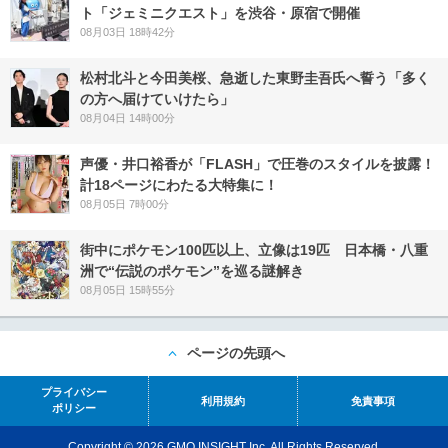
ト「ジェミニクエスト」を渋谷・原宿で開催
08月03日 18時42分
松村北斗と今田美桜、急逝した東野圭吾氏へ誓う「多く
の方へ届けていけたら」
08月04日 14時00分
声優・井口裕香が「FLASH」で圧巻のスタイルを披露！
計18ページにわたる大特集に！
08月05日 7時00分
街中にポケモン100匹以上、立像は19匹 日本橋・八重
洲で“伝説のポケモン”を巡る謎解き
08月05日 15時55分
ページの先頭へ
プライバシー
利用規約
免責事項
ポリシー
Copyright © 2026 GMO INSIGHT Inc. All Rights Reserved.