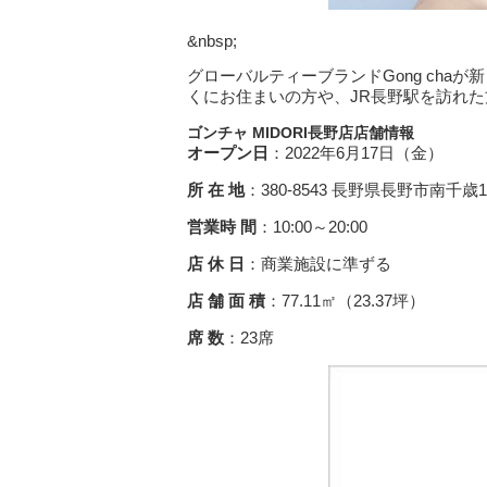
&nbsp;
グローバルティーブランドGong chaが
くにお住まいの方や、JR長野駅を訪れ
ゴンチャ MIDORI
長野店店舗情報
オープン日
：2022年6月17日（金）
所
在
地
：380-8543 長野県長野市南千歳1-2
営業時
間
：10:00～20:00
店
休
日
：商業施設に準ずる
店
舗
面
積
：77.11㎡（23.37坪）
席
数
：23席