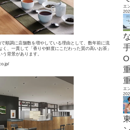
エ
202
国内で順調に店舗数を増やしている理由として、数年前に流
なく、一貫して「香りや鮮度にこだわった質の高いお茶」
いう背景があります。
O
o.jp/
エ
202