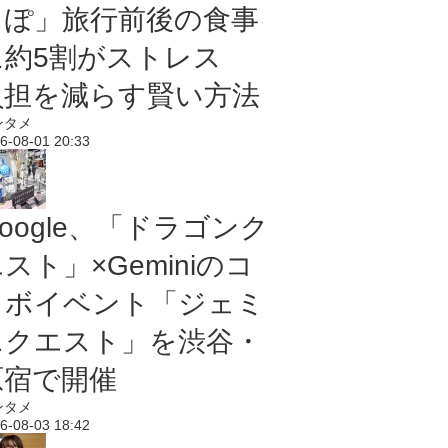
っぽ」旅行前後の食事
に約5割がストレス
負担を減らす賢い方法
ンタメ
6-08-01 20:33
oogle、「ドラゴンク
スト」×Geminiのコ
ラボイベント「ジェミ
ニクエスト」を渋谷・
原宿で開催
ンタメ
6-08-03 18:42