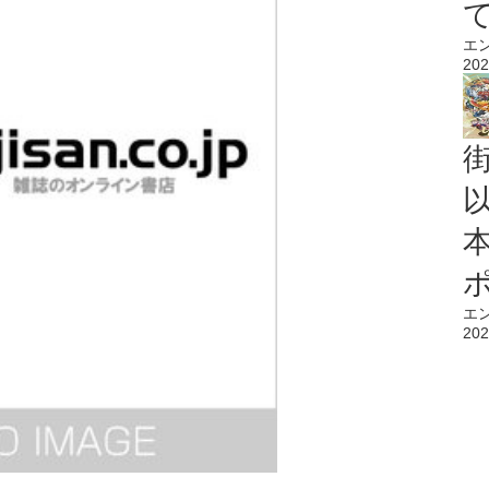
エ
202
エ
202