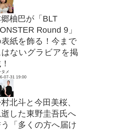
本郷柚巴が「BLT
ONSTER Round 9」
の表紙を飾る！今まで
にはないグラビアを掲
載！
ンタメ
6-07-31 19:00
松村北斗と今田美桜、
急逝した東野圭吾氏へ
誓う「多くの方へ届け