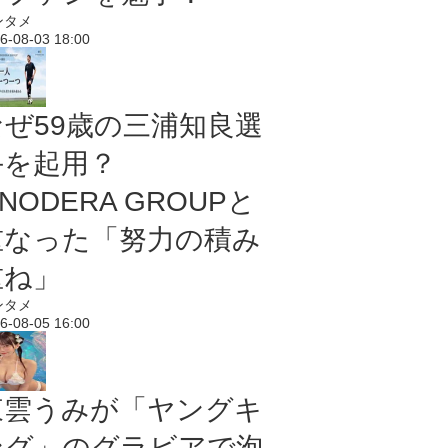
ンタメ
6-08-03 18:00
なぜ59歳の三浦知良選
手を起用？
NODERA GROUPと
重なった「努力の積み
重ね」
ンタメ
6-08-05 16:00
東雲うみが「ヤングキ
ング」のグラビアで泡