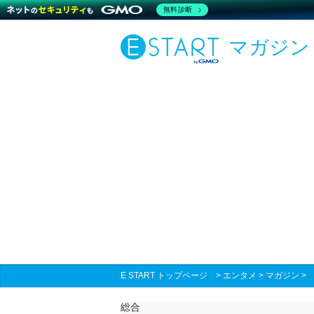
無料診断
マガジン
E START トップページ
>
エンタメ
>
マガジン
総合