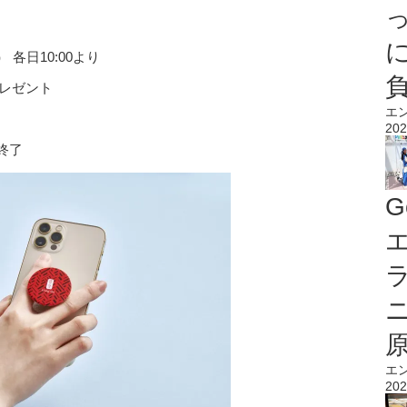
 各日10:00より
レゼント
エ
202
終了
G
エ
エ
202