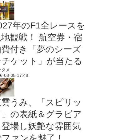
027年のF1全レースを
現地観戦！ 航空券・宿
泊費付き「夢のシーズ
ンチケット」が当たる
ンタメ
6-08-05 17:48
東雲うみ、「スピリッ
ツ」の表紙＆グラビア
に登場し妖艶な雰囲気
でファンを魅了！