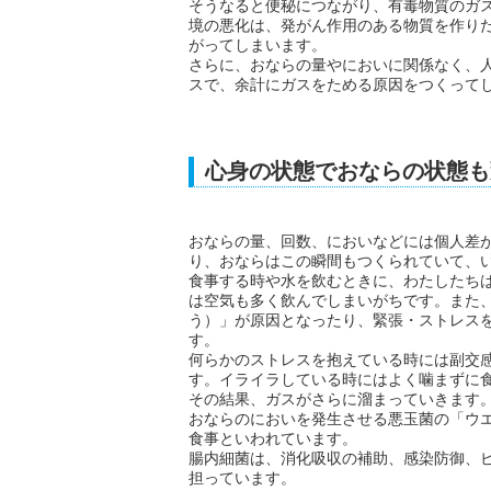
そうなると便秘につながり、有毒物質のガ
境の悪化は、発がん作用のある物質を作り
がってしまいます。
さらに、おならの量やにおいに関係なく、
スで、余計にガスをためる原因をつくって
心身の状態でおならの状態も
おならの量、回数、においなどには個人差
り、おならはこの瞬間もつくられていて、
食事する時や水を飲むときに、わたしたち
は空気も多く飲んでしまいがちです。また
う）」が原因となったり、緊張・ストレス
す。
何らかのストレスを抱えている時には副交
す。イライラしている時にはよく噛まずに
その結果、ガスがさらに溜まっていきます
おならのにおいを発生させる悪玉菌の「ウ
食事といわれています。
腸内細菌は、消化吸収の補助、感染防御、
担っています。