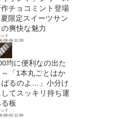
新作チョコミント登場
｜夏限定スイーツサン
ドの爽快な魅力
レンド
6-08-06 11:30
100均に便利なの出た
よ～「1本丸ごとはか
さばるのよ…」小分け
にしてスッキリ持ち運
べる板
レンド
6-08-02 11:00