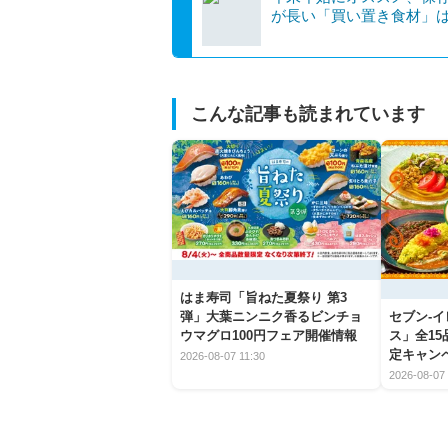
が長い「買い置き食材」
こんな記事も読まれています
はま寿司「旨ねた夏祭り 第3
弾」大葉ニンニク香るビンチョ
セブン‐
ウマグロ100円フェア開催情報
ス」全1
定キャン
2026-08-07 11:30
2026-08-07 