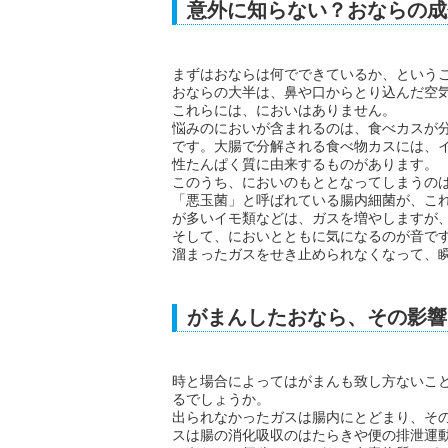
意外に知らない？おならの成
まずはおならは何でできているか、という
おならの大半は、鼻や口からとり込んだ空
これらには、においはありません。
悩みのにおいが含まれるのは、食べカスが
です。大腸で分解される食べ物カスには、
性たんぱく質に由来するものがあります。
このうち、においのもととなってしまうの
「悪玉菌」と呼ばれている腸内細菌が、こ
が多いイモ類などは、ガスを増やしますが
そして、においとともに気になるのが音で
溜まったガスをせき止められなくなって、
がまんしたおなら、その影響
時と場合によってはがまんも致し方ないこ
るでしょうか。
出られなかったガスは腸内にとどまり、そ
スは腸の消化吸収のはたらきや便の排泄運