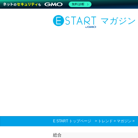
無料診断
マガジン
E START トップページ
>
トレンド
>
マガジン
総合