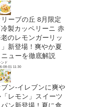
オリーブの丘 8月限定
「冷製カッペリーニ 赤
海老のレモンガーリッ
ク」新登場！爽やか夏
メニューを徹底解説
レンド
6-08-01 11:30
セブン‐イレブンに爽や
か「レモン」スイーツ
＆パン新登場！夏に食