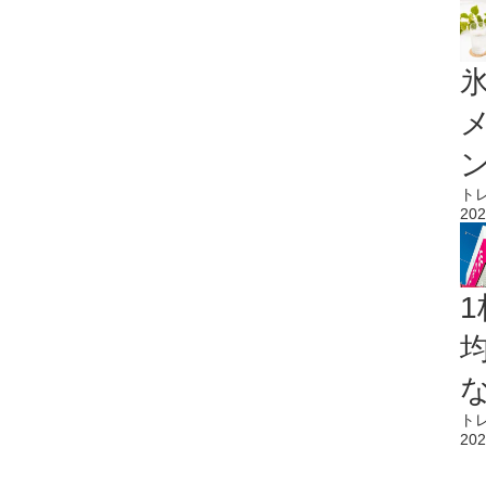
氷
ト
202
1
ト
202