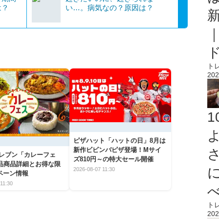
は？
い…。病気なの？原因は？
ト
202
ピザハット「ハットの日」8月は
新作ビビンバピザ登場！Mサイ
イレブン「カレーフェ
ズ810円～の特大セール開催
5品商品詳細とお得な限
2026-08-07 11:30
ペーン情報
11:30
ト
202