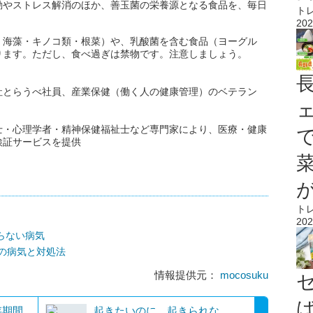
動やストレス解消のほか、善玉菌の栄養源となる食品を、毎日
ト
202
・海藻・キノコ類・根菜）や、乳酸菌を含む食品（ヨーグル
ります。ただし、食べ過ぎは禁物です。注意しましょう。
社とらうべ社員、産業保健（働く人の健康管理）のベテラン
士・心理学者・精神保健福祉士など専門家により、医療・健康
検証サービスを提供
ト
202
らない病気
の病気と対処法
情報提供元：
mocosuku
存期間
起きたいのに、起きられな