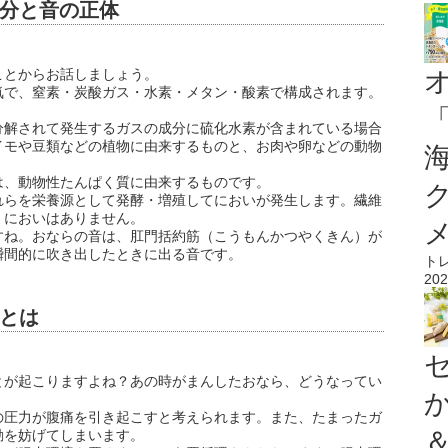
分と音の正体
ことからお話しましょう。
気で、窒素・炭酸ガス・水素・メタン・酸素で構成されます。
分解されて発生するガスの成分に硫化水素が含まれている場合
イモや豆類などの植物に由来するものと、お肉や卵などの動物
は、動物性たんぱく質に由来するものです。
れらを栄養源として発酵・増殖してにおいが発生します。繊維
、においはありません。
すね。おならの音は、肛門括約筋（こうもんかつやくきん）が
瞬間的に吹き出したときに出る音です。
ト
202
とは
とが起こりますよね？あの時がまんしたおなら、どうなってい
の圧力が腹痛を引き起こすと考えられます。また、たまったガ
動を妨げてしまいます。