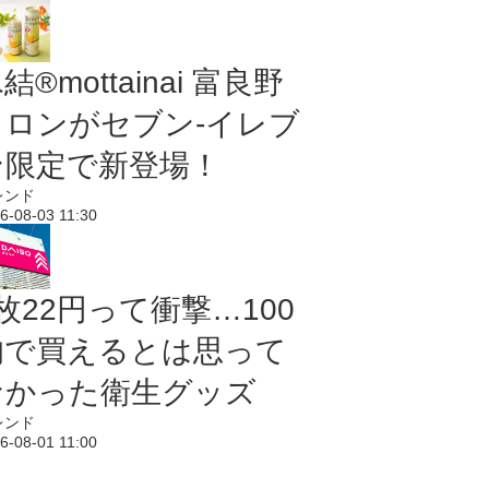
結®mottainai 富良野
メロンがセブン‐イレブ
ン限定で新登場！
レンド
6-08-03 11:30
枚22円って衝撃…100
均で買えるとは思って
なかった衛生グッズ
レンド
6-08-01 11:00