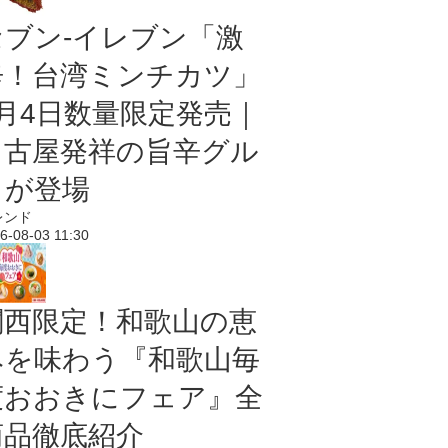
セブン-イレブン「激
辛！台湾ミンチカツ」
8月4日数量限定発売｜
名古屋発祥の旨辛グル
メが登場
レンド
6-08-03 11:30
関西限定！和歌山の恵
みを味わう『和歌山毎
度おおきにフェア』全
商品徹底紹介