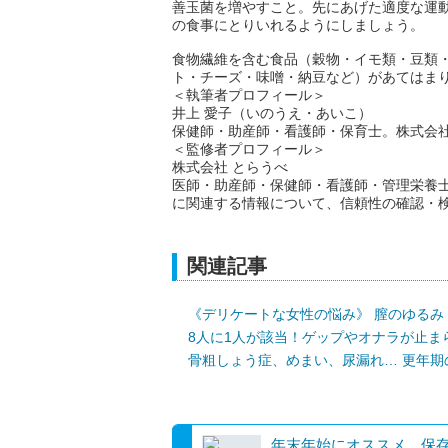
善玉菌を増やすこと。先にあげた適度な運
の食事にとりいれるようにしましょう。
食物繊維を含む食品（穀物・イモ類・豆類
ト・チーズ・味噌・納豆など）があてはま
＜執筆者プロフィール＞
井上 愛子（いのうえ・あいこ）
保健師・助産師・看護師・保育士。株式会
＜監修者プロフィール＞
株式会社 とらうべ
医師・助産師・保健師・看護師・管理栄養
に関連する情報について、信頼性の確認・
関連記事
《デリケートな女性の悩み》 膣のゆるみ
8人に1人が該当！ゲップやオナラが止ま
骨粗しょう症、めまい、尿漏れ… 更年期
年末年始にオススメ、保