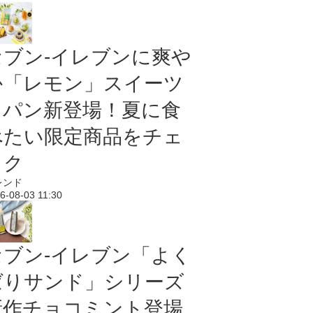
セブン‐イレブンに爽や
か「レモン」スイーツ
＆パン新登場！夏に食
べたい限定商品をチェ
ック
レンド
6-08-03 11:30
セブン‐イレブン「よく
ばりサンド」シリーズ
新作チョコミント登場