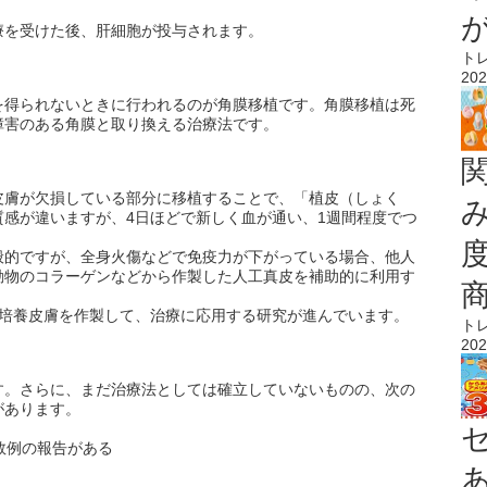
療を受けた後、肝細胞が投与されます。
ト
202
を得られないときに行われるのが角膜移植です。角膜移植は死
障害のある角膜と取り換える治療法です。
皮膚が欠損している部分に移植することで、「植皮（しょく
感が違いますが、4日ほどで新しく血が通い、1週間程度でつ
般的ですが、全身火傷などで免疫力が下がっている場合、他人
動物のコラーゲンなどから作製した人工真皮を補助的に利用す
、培養皮膚を作製して、治療に応用する研究が進んでいます。
ト
202
す。さらに、まだ治療法としては確立していないものの、次の
があります。
数例の報告がある