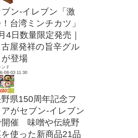
セブン-イレブン「激
辛！台湾ミンチカツ」
8月4日数量限定発売｜
名古屋発祥の旨辛グル
メが登場
レンド
6-08-03 11:30
長野県150周年記念フ
ェアがセブン-イレブン
で開催 味噌や伝統野
菜を使った新商品21品