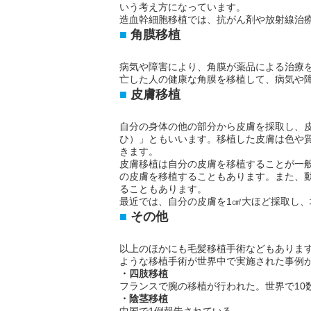
いう考え方になっています。
造血幹細胞移植では、抗がん剤や放射線治
角膜移植
病気や障害により、角膜が薬品による治療
亡した人の健康な角膜を移植して、病気や
皮膚移植
自分の身体の他の部分から皮膚を採取し、
ひ）」ともいいます。移植した皮膚は色や質
きます。
皮膚移植は自分の皮膚を移植することが一
の皮膚を移植することもあります。また、
ることもあります。
最近では、自分の皮膚を1㎠大ほど採取し
その他
以上のほかにも毛髪移植手術などもありま
ような移植手術が世界中で実施された事例
・四肢移植
フランスで腕の移植が行われた。世界で10
・陰茎移植