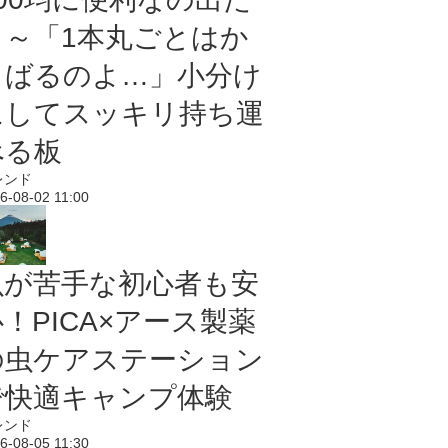
よ～「1本丸ごとはか
さばるのよ…」小分け
にしてスッキリ持ち運
べる板
レンド
6-08-02 11:00
虫が苦手な初心者も安
！PICA×アース製薬
の虫ケアステーション
で快適キャンプ体験
レンド
6-08-05 11:30