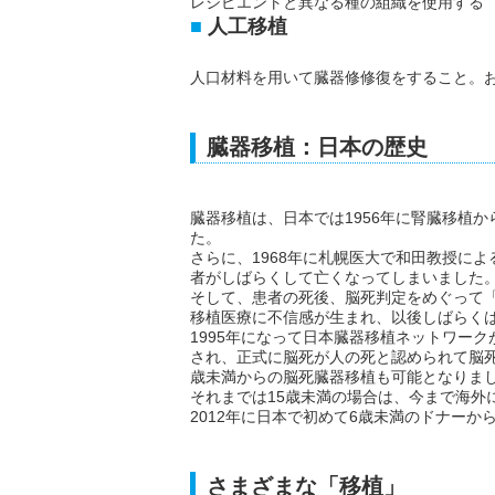
レシピエントと異なる種の組織を使用する
人工移植
人口材料を用いて臓器修修復をすること。
臓器移植：日本の歴史
臓器移植は、日本では1956年に腎臓移植か
た。
さらに、1968年に札幌医大で和田教授に
者がしばらくして亡くなってしまいました
そして、患者の死後、脳死判定をめぐって
移植医療に不信感が生まれ、以後しばらく
1995年になって日本臓器移植ネットワーク
され、正式に脳死が人の死と認められて脳死
歳未満からの脳死臓器移植も可能となりま
それまでは15歳未満の場合は、今まで海外
2012年に日本で初めて6歳未満のドナーか
さまざまな「移植」