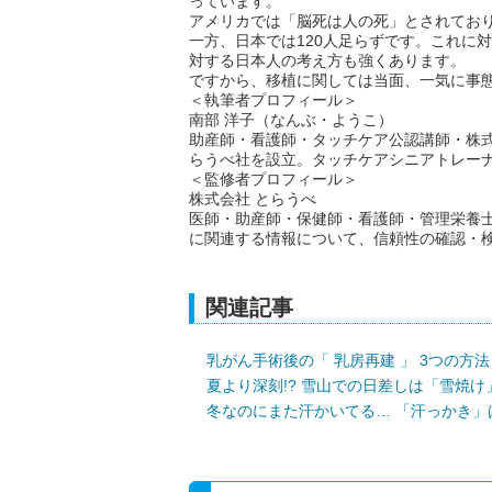
っています。
アメリカでは「脳死は人の死」とされており
一方、日本では120人足らずです。これに
対する日本人の考え方も強くあります。
ですから、移植に関しては当面、一気に事
＜執筆者プロフィール＞
南部 洋子（なんぶ・ようこ）
助産師・看護師・タッチケア公認講師・株式
らうべ社を設立。タッチケアシニアトレー
＜監修者プロフィール＞
株式会社 とらうべ
医師・助産師・保健師・看護師・管理栄養
に関連する情報について、信頼性の確認・
関連記事
乳がん手術後の「 乳房再建 」 3つの方法
夏より深刻!? 雪山での日差しは「雪焼
冬なのにまた汗かいてる… 「汗っかき」