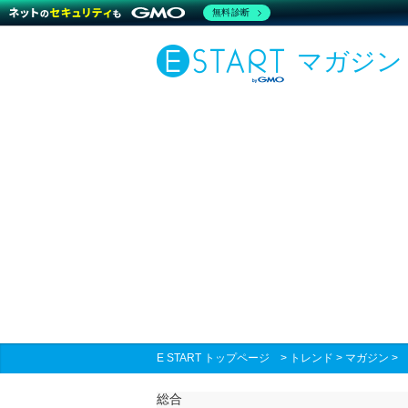
無料診断
マガジン
E START トップページ
>
トレンド
>
マガジン
総合