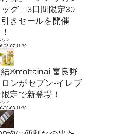
ドッグ」3日間限定30
円引きセールを開催
中！
レンド
6-08-07 11:30
結®mottainai 富良野
メロンがセブン‐イレブ
ン限定で新登場！
レンド
6-08-03 11:30
100均に便利なの出た