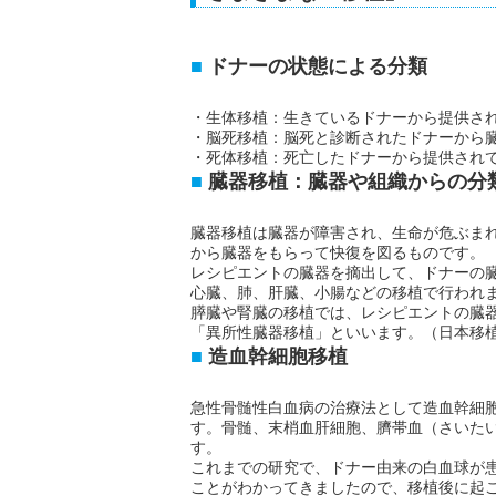
ドナーの状態による分類
・生体移植：生きているドナーから提供さ
・脳死移植：脳死と診断されたドナーから
・死体移植：死亡したドナーから提供され
臓器移植：臓器や組織からの分
臓器移植は臓器が障害され、生命が危ぶま
から臓器をもらって快復を図るものです。
レシピエントの臓器を摘出して、ドナーの
心臓、肺、肝臓、小腸などの移植で行われ
膵臓や腎臓の移植では、レシピエントの臓
「異所性臓器移植」といいます。（日本移植
造血幹細胞移植
急性骨髄性白血病の治療法として造血幹細
す。骨髄、末梢血肝細胞、臍帯血（さいた
す。
これまでの研究で、ドナー由来の白血球が
ことがわかってきましたので、移植後に起