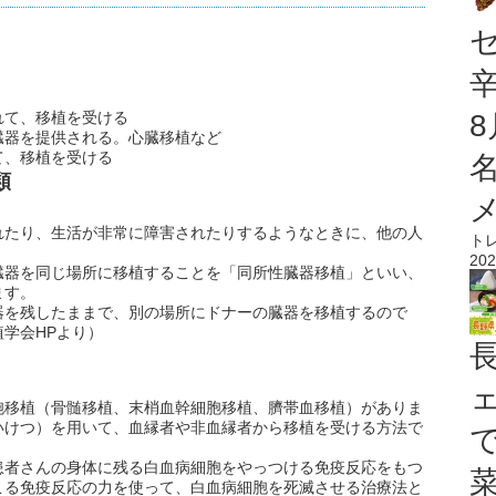
れて、移植を受ける
臓器を提供される。心臓移植など
て、移植を受ける
類
れたり、生活が非常に障害されたりするようなときに、他の人
ト
202
臓器を同じ場所に移植することを「同所性臓器移植」といい、
ます。
器を残したままで、別の場所にドナーの臓器を移植するので
学会HPより）
胞移植（骨髄移植、末梢血幹細胞移植、臍帯血移植）がありま
いけつ）を用いて、血縁者や非血縁者から移植を受ける方法で
患者さんの身体に残る白血病細胞をやっつける免疫反応をもつ
こる免疫反応の力を使って、白血病細胞を死滅させる治療法と