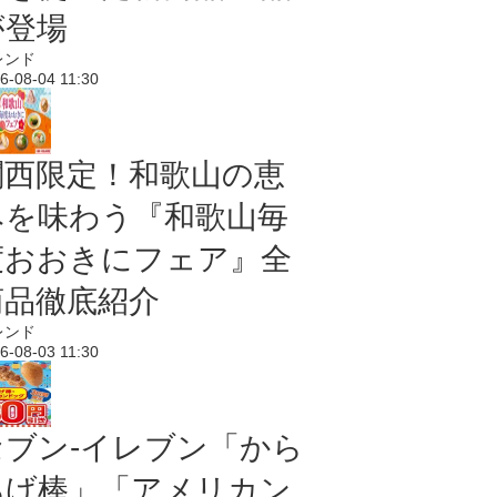
が登場
レンド
6-08-04 11:30
関西限定！和歌山の恵
みを味わう『和歌山毎
度おおきにフェア』全
商品徹底紹介
レンド
6-08-03 11:30
セブン‐イレブン「から
あげ棒」「アメリカン