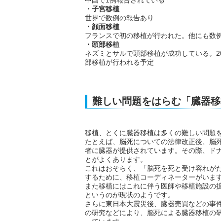
中国で1例報告されている
・子宮移植
世界で数例の報告あり
・顔面移植
フランスで初の移植が行われた。他にも数
・頭部移植
ネズミとサルで頭部移植が成功している。2
部移植が行われる予定
難しい問題をはらむ「臓器移
移植、とくに臓器移植は多くの難しい問題
たとえば、脳死についての法律改正後、脳
者に臓器が提供されています。その際、ド
とがよくあります。
これはおそらく、「脳死を死と受け容れが
するために、移植コーディネーターがいます
また移植にはこれに伴う医師や移植施設の
というのが現状のようです。
さらに東日本大震災後、臓器売買などの事
の研究などにより、脳死による臓器移植の