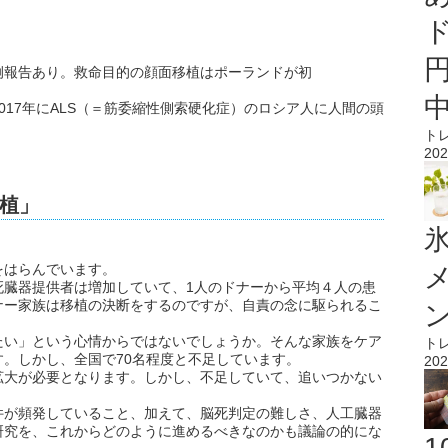
例報告あり。救命目的の顔面移植はポーランドが初
017年にALS（＝筋委縮性側索硬化症）のロシア人に人間の頭
ト
202
植」
氷
をはらんでいます。
死臓器提供者は増加していて、1人のドナーから平均４人の患
ナー家族は移植の決断をするのですが、自責の念に駆られるこ
たい」という心情からではないでしょうか。そんな家族をケア
ト
。しかし、全国で70名程度と不足しています。
202
拡大が必要となります。しかし、不足していて、追いつかない
件が頻発していること、加えて、脳死判定の難しさ、人工臓器
研究を、これからどのように進めるべきなのかも議論の的にな