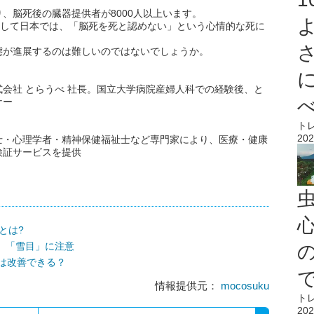
、脳死後の臓器提供者が8000人以上います。
対して日本では、「脳死を死と認めない」という心情的な死に
態が進展するのは難しいのではないでしょうか。
会社 とらうべ 社長。国立大学病院産婦人科での経験後、と
ナー
ト
202
士・心理学者・精神保健福祉士など専門家により、医療・健康
検証サービスを提供
心
とは?
け」「雪目」に注意
は改善できる？
情報提供元：
mocosuku
ト
202