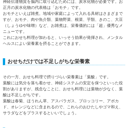
神経伝達物質を脳内に取り込むためには、炭水化物が必要です。お
正月の炭水化物の代表格は「おモチ」です。
おモチといえば雑煮。地域や家庭によって入れる具材はさまざまで
すが、おモチ、肉や魚介類、葉物野菜、根菜、芋類、きのこ、大豆
（しょうゆや味噌）など、お雑煮は、栄養価的には「超」優秀なメ
ニューです。
これにおせち料理が加わると、いっそう効果が発揮され、メンタル
ヘルスによい栄養素を摂ることができます。
おせちだけでは不足しがちな栄養素
その一方、おせち料理で摂りづらい栄養素は「葉酸」です。
葉酸には気分を落ち着かせ、神経システムの安定を保つといった役
割がありますが、残念なことに、おせち料理には葉物が少なく、葉
酸は不足しがちです。
葉酸は春菊、ほうれん草、アスパラガス、ブロッコリー、アボカ
ド、オレンジなどに含まれるので、これらのおひたしやゴマ和え、
サラダなどをプラスするといいでしょう。