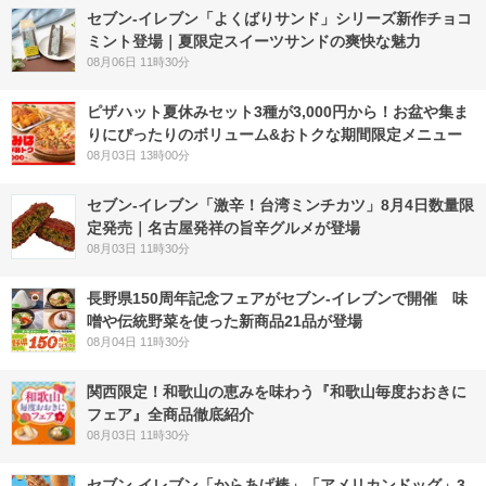
セブン‐イレブン「よくばりサンド」シリーズ新作チョコ
ミント登場｜夏限定スイーツサンドの爽快な魅力
08月06日 11時30分
ピザハット夏休みセット3種が3,000円から！お盆や集ま
りにぴったりのボリューム&おトクな期間限定メニュー
08月03日 13時00分
セブン-イレブン「激辛！台湾ミンチカツ」8月4日数量限
定発売｜名古屋発祥の旨辛グルメが登場
08月03日 11時30分
長野県150周年記念フェアがセブン-イレブンで開催 味
噌や伝統野菜を使った新商品21品が登場
08月04日 11時30分
関西限定！和歌山の恵みを味わう『和歌山毎度おおきに
フェア』全商品徹底紹介
08月03日 11時30分
セブン‐イレブン「からあげ棒」「アメリカンドッグ」3