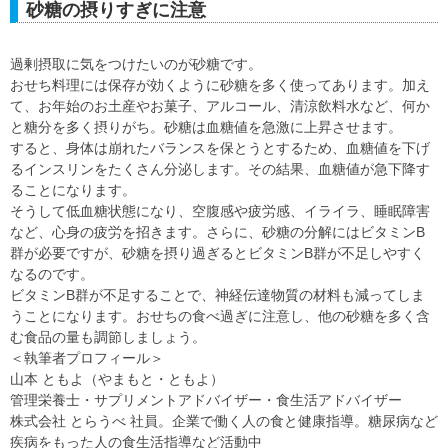
砂糖の摂りすぎに注意
過剰摂取に気をつけたいのが砂糖です。
おせち料理には保存が効くように砂糖を多く使ってあります。加え
て、お年始のお土産やお菓子、アルコール、清涼飲料水など、何か
と糖分を多く摂りがち。砂糖は血糖値を急激に上昇させます。
すると、身体は崩れたバランスを保とうとするため、血糖値を下げ
るインスリンをたくさん分泌します。その結果、血糖値が急下降す
ることになります。
そうして低血糖状態になり、空腹感や疲労感、イライラ、睡眠障害
など、心身の疲労を招きます。さらに、砂糖の分解にはビタミンB
群が必要ですが、砂糖を摂り過ぎるとビタミンB群が不足しやすく
なるのです。
ビタミンB群が不足することで、神経伝達物質の材料も減ってしま
うことになります。おせちの食べ過ぎに注意し、他の砂糖を多く含
む食品の量も調節しましょう。
＜執筆者プロフィール＞
山本 ともよ（やまもと・ともよ）
管理栄養士・サプリメントアドバイザー・食生活アドバイザー
株式会社 とらうべ 社員。企業で働く人の食と健康指導。糖尿病など
疾病をもった人の食生活指導など活動中