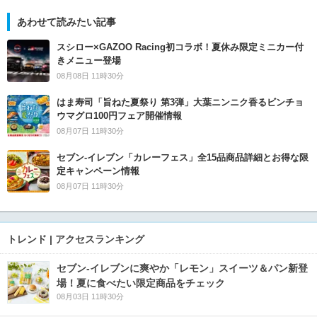
あわせて読みたい記事
スシロー×GAZOO Racing初コラボ！夏休み限定ミニカー付
きメニュー登場
08月08日 11時30分
はま寿司「旨ねた夏祭り 第3弾」大葉ニンニク香るビンチョ
ウマグロ100円フェア開催情報
08月07日 11時30分
セブン‐イレブン「カレーフェス」全15品商品詳細とお得な限
定キャンペーン情報
08月07日 11時30分
トレンド | アクセスランキング
セブン‐イレブンに爽やか「レモン」スイーツ＆パン新登
場！夏に食べたい限定商品をチェック
08月03日 11時30分