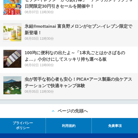
日間限定30円引きセールを開催中！
08月07日 11時30分
氷結®mottainai 富良野メロンがセブン‐イレブン限定で
新登場！
08月03日 11時30分
100均に便利なの出たよ～「1本丸ごとはかさばるの
よ…」小分けにしてスッキリ持ち運べる板
08月02日 11時00分
虫が苦手な初心者も安心！PICA×アース製薬の虫ケアス
テーションで快適キャンプ体験
08月05日 11時30分
ページの先頭へ
プライバシー
利用規約
免責事項
ポリシー