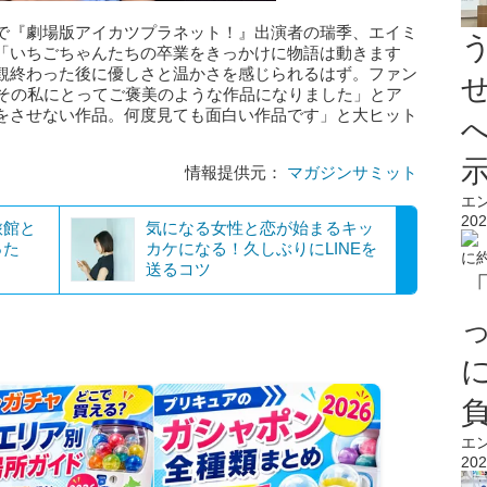
で『劇場版アイカツプラネット！』出演者の瑞季、エイミ
「いちごちゃんたちの卒業をきっかけに物語は動きます
観終わった後に優しさと温かさを感じられるはず。ファン
こその私にとってご褒美のような作品になりました」とア
をさせない作品。何度見ても面白い作品です」と大ヒット
情報提供元：
マガジンサミット
エ
202
旅館と
気になる女性と恋が始まるキッ
った
カケになる！久しぶりにLINEを
送るコツ
エ
202