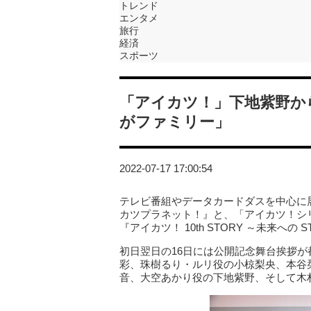
トレンド
エンタメ
旅行
経済
スポーツ
「アイカツ！」下地紫野か
がファミリー」
2022-07-17 17:00:54
テレビ番組やデータカードダスを中心に
カツプラネット！』と、「アイカツ！シリ
『アイカツ！ 10th STORY ～未来への
初日翌日の16日には公開記念舞台挨拶
彩、珠樹るり・ルリ役の小椋梨央、本谷
音、大空あかり役の下地紫野、そして木