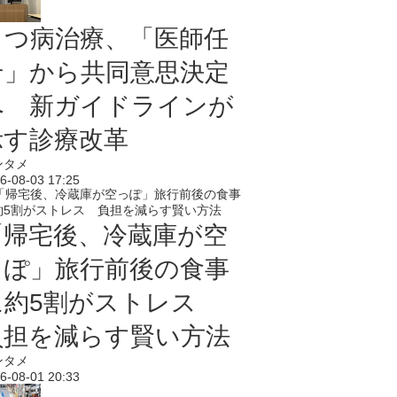
うつ病治療、「医師任
せ」から共同意思決定
へ 新ガイドラインが
示す診療改革
ンタメ
6-08-03 17:25
「帰宅後、冷蔵庫が空
っぽ」旅行前後の食事
に約5割がストレス
負担を減らす賢い方法
ンタメ
6-08-01 20:33