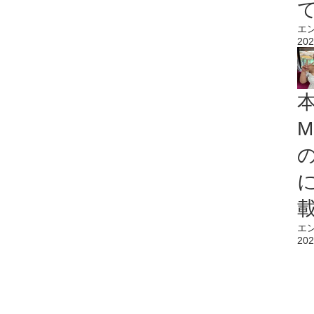
エ
202
M
エ
202