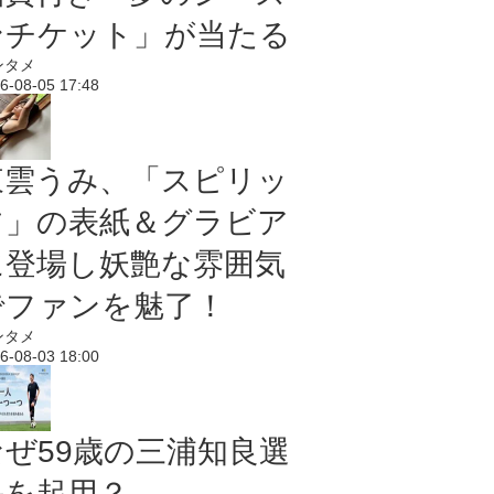
ンチケット」が当たる
ンタメ
6-08-05 17:48
東雲うみ、「スピリッ
ツ」の表紙＆グラビア
に登場し妖艶な雰囲気
でファンを魅了！
ンタメ
6-08-03 18:00
なぜ59歳の三浦知良選
手を起用？