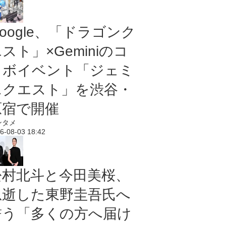
oogle、「ドラゴンク
スト」×Geminiのコ
ラボイベント「ジェミ
ニクエスト」を渋谷・
原宿で開催
ンタメ
6-08-03 18:42
松村北斗と今田美桜、
急逝した東野圭吾氏へ
誓う「多くの方へ届け