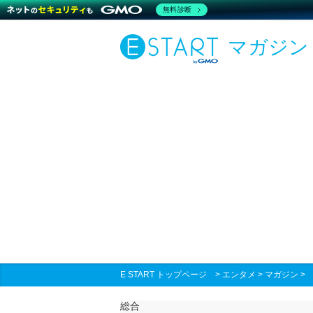
無料診断
マガジン
E START トップページ
>
エンタメ
>
マガジン
総合