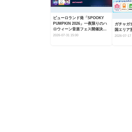
ピューロランド発「SPOOKY
PUMPKIN 2026」一夜限りのハ
ガチャガ
ロウィーン音楽フェス開催決
国エリア別
定！
2026-07-31 15:00
2026-07-17 