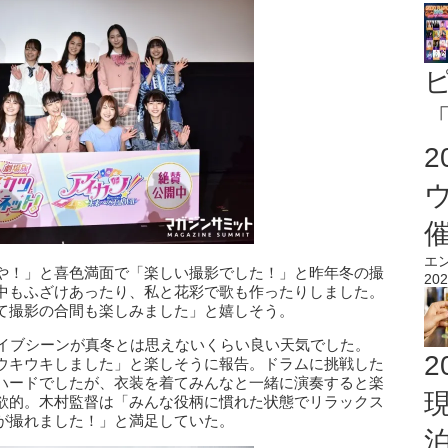
「
エ
や！」と喜色満面で「楽しい撮影でした！」と昨年冬の撮
202
中もふざけあったり、私と花彩で歌も作ったりしました。
て撮影の合間も楽しみました」と嬉しそう。
ライブシーンが真冬とは思えないくらい良い天気でした。
2
ウキウキしました」と楽しそうに報告。ドラムに挑戦した
ハードでしたが、衣装を着てみんなと一緒に演奏すると楽
欲的。木村監督は「みんな役柄に慣れた状態でリラックス
が撮れました！」と満足していた。