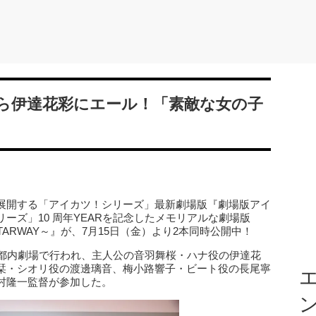
ら伊達花彩にエール！「素敵な女の子
展開する「アイカツ！シリーズ」最新劇場版『劇場版アイ
ーズ」10 周年YEARを記念したメモリアルな劇場版
 STARWAY～』が、7月15日（金）より2本同時公開中！
が都内劇場で行われ、主人公の音羽舞桜・ハナ役の伊達花
栞・シオリ役の渡邊璃音、梅小路響子・ビート役の長尾寧
エ
村隆一監督が参加した。