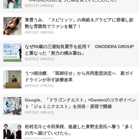
08月07日 18時00分
東雲うみ、「スピリッツ」の表紙＆グラビアに登場し妖
艶な雰囲気でファンを魅了！
08月03日 18時00分
なぜ59歳の三浦知良選手を起用？ ONODERA GROUP
と重なった「努力の積み重ね」
08月05日 16時00分
うつ病治療、「医師任せ」から共同意思決定へ 新ガイ
ドラインが示す診療改革
08月03日 17時25分
Google、「ドラゴンクエスト」×Geminiのコラボイベン
ト「ジェミニクエスト」を渋谷・原宿で開催
08月03日 18時42分
松村北斗と今田美桜、急逝した東野圭吾氏へ誓う「多く
の方へ届けていけたら」