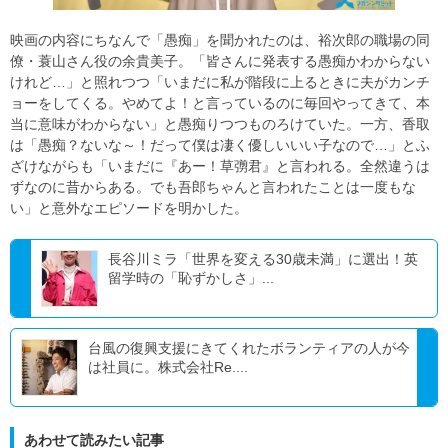
映画の内容にちなんで「愚痴」を聞かれたのは、裕次郎の職場の同
僚・蓑山さん役の余貴美子。「皆さんに発表する愚痴かわからない
けれど…」と照れつつ「いまだに私が階段に上るときに夫がカンチ
ョーをしてくる。やめてよ！と言っているのに毎回やってきて、本
当に意味がわからない」と愚痴りつつものろけていた。一方、香取
は「愚痴？ないな～！だって僕は凄く優しいいい子なので…」とふ
ざけながらも「いまだに『あー！草彅君』と言われる。全然違うは
ずなのに昔からある。でも吾郎ちゃんと言われたことは一度もな
い」と意外なエピソードを明かした。
長谷川ミラ「世界を変える30歳未満」に選出！英
留学時の「恥ずかしさ」...
台風の復興支援にきてくれたボランティアの人が今
は社員に。株式会社Re....
あわせて読みたい記事