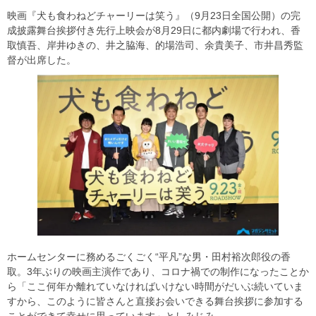
映画『犬も食わねどチャーリーは笑う』（9月23日全国公開）の完
成披露舞台挨拶付き先行上映会が8月29日に都内劇場で行われ、香
取慎吾、岸井ゆきの、井之脇海、的場浩司、余貴美子、市井昌秀監
督が出席した。
ホームセンターに務めるごくごく“平凡”な男・田村裕次郎役の香
取。3年ぶりの映画主演作であり、コロナ禍での制作になったことか
ら「ここ何年か離れていなければいけない時間がだいぶ続いていま
すから、このように皆さんと直接お会いできる舞台挨拶に参加する