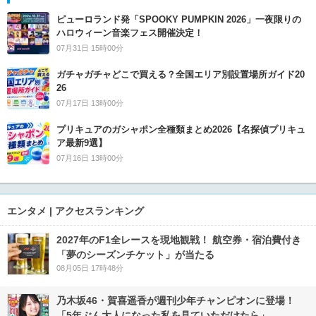
ピューロランド発「SPOOKY PUMPKIN 2026」一夜限りの
ハロウィーン音楽フェス開催決定！
07月31日 15時00分
ガチャガチャどこで買える？全国エリア別設置場所ガイド20
26
07月17日 13時00分
プリキュアのガシャポン全種類まとめ2026【名探偵プリキュ
ア最新9選】
07月16日 13時00分
エンタメ | アクセスランキング
2027年のF1全レースを現地観戦！ 航空券・宿泊費付き
「夢のシーズンチケット」が当たる
08月05日 17時48分
乃木坂46・賀喜遥香が週刊少年チャンピオンに登場！
「5年ぶん大人になった私を見ていただけたら」