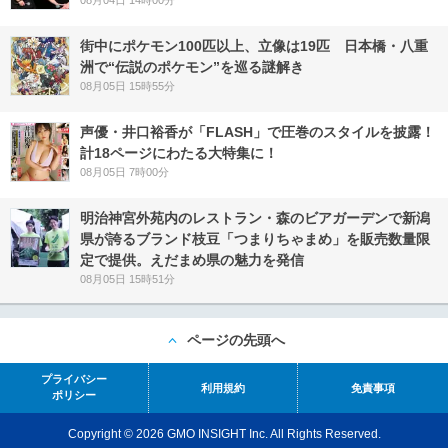
08月04日 14時00分
街中にポケモン100匹以上、立像は19匹 日本橋・八重
洲で“伝説のポケモン”を巡る謎解き
08月05日 15時55分
声優・井口裕香が「FLASH」で圧巻のスタイルを披露！
計18ページにわたる大特集に！
08月05日 7時00分
明治神宮外苑内のレストラン・森のビアガーデンで新潟
県が誇るブランド枝豆「つまりちゃまめ」を販売数量限
定で提供。えだまめ県の魅力を発信
08月05日 15時51分
ページの先頭へ
プライバシー
利用規約
免責事項
ポリシー
Copyright © 2026 GMO INSIGHT Inc. All Rights Reserved.