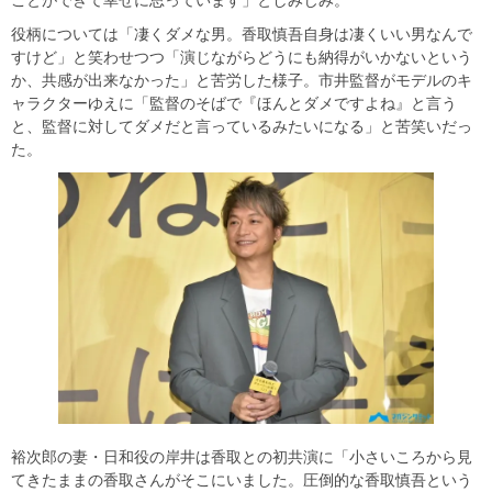
ことができて幸せに思っています」としみじみ。
役柄については「凄くダメな男。香取慎吾自身は凄くいい男なんで
すけど」と笑わせつつ「演じながらどうにも納得がいかないという
か、共感が出来なかった」と苦労した様子。市井監督がモデルのキ
ャラクターゆえに「監督のそばで『ほんとダメですよね』と言う
と、監督に対してダメだと言っているみたいになる」と苦笑いだっ
た。
裕次郎の妻・日和役の岸井は香取との初共演に「小さいころから見
てきたままの香取さんがそこにいました。圧倒的な香取慎吾という