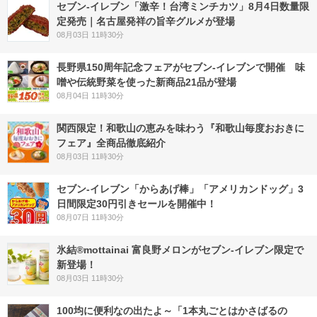
セブン-イレブン「激辛！台湾ミンチカツ」8月4日数量限
定発売｜名古屋発祥の旨辛グルメが登場
08月03日 11時30分
長野県150周年記念フェアがセブン-イレブンで開催 味
噌や伝統野菜を使った新商品21品が登場
08月04日 11時30分
関西限定！和歌山の恵みを味わう『和歌山毎度おおきに
フェア』全商品徹底紹介
08月03日 11時30分
セブン‐イレブン「からあげ棒」「アメリカンドッグ」3
日間限定30円引きセールを開催中！
08月07日 11時30分
氷結®mottainai 富良野メロンがセブン‐イレブン限定で
新登場！
08月03日 11時30分
100均に便利なの出たよ～「1本丸ごとはかさばるの