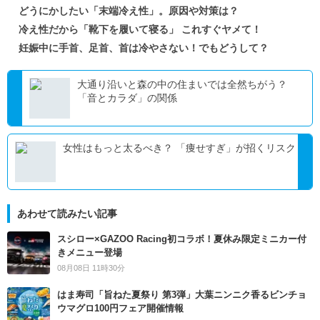
どうにかしたい「末端冷え性」。原因や対策は？
冷え性だから「靴下を履いて寝る」 これすぐヤメて！
妊娠中に手首、足首、首は冷やさない！でもどうして？
大通り沿いと森の中の住まいでは全然ちがう？
「音とカラダ」の関係
女性はもっと太るべき？ 「痩せすぎ」が招くリスク
あわせて読みたい記事
スシロー×GAZOO Racing初コラボ！夏休み限定ミニカー付
きメニュー登場
08月08日 11時30分
はま寿司「旨ねた夏祭り 第3弾」大葉ニンニク香るビンチョ
ウマグロ100円フェア開催情報