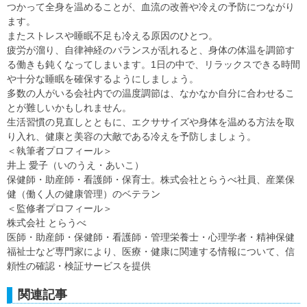
つかって全身を温めることが、血流の改善や冷えの予防につながり
ます。
またストレスや睡眠不足も冷える原因のひとつ。
疲労が溜り、自律神経のバランスが乱れると、身体の体温を調節す
る働きも鈍くなってしまいます。1日の中で、リラックスできる時間
や十分な睡眠を確保するようにしましょう。
多数の人がいる会社内での温度調節は、なかなか自分に合わせるこ
とが難しいかもしれません。
生活習慣の見直しとともに、エクササイズや身体を温める方法を取
り入れ、健康と美容の大敵である冷えを予防しましょう。
＜執筆者プロフィール＞
井上 愛子（いのうえ・あいこ）
保健師・助産師・看護師・保育士。株式会社とらうべ社員、産業保
健（働く人の健康管理）のベテラン
＜監修者プロフィール＞
株式会社 とらうべ
医師・助産師・保健師・看護師・管理栄養士・心理学者・精神保健
福祉士など専門家により、医療・健康に関連する情報について、信
頼性の確認・検証サービスを提供
関連記事