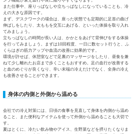
ンプ機能が衰え血行不良に陥りやすくなります。
また仕事中、座りっぱなしや立ちっぱなしになっていることも、冷
えの大きな原因です。
まず、デスクワークの場合は、座った状態でも定期的に足首の曲げ
伸ばしをしたり、太ももを交互にあげる、といった体操を取り入れ
てみましょう。
立ちっぱなしの時間が長い人は、かかとをあげて背伸びをする体操
を行ってみましょう。まずは10回程度、一日に数セット行うと、ふ
くらはぎの筋力アップや血流の改善に効果的です。
環境が許せば、休憩室などで足裏のマッサージをしたり、昼食を兼
ねて少し離れたお店まで歩くこともおすすめ。足の血行が改善する
と血のめぐりが良くなり、辛い末端の冷えだけでなく、全身の冷え
も改善させることができます。
身体の内側と外側から温める
会社での冷え対策には、日頃の食事を見直して身体を内側から温め
ること、また便利なアイテムを使って外側から温めることも大切で
す。
夏はとくに、冷たい飲み物やアイス、生野菜などを摂りたくなりま