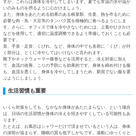
すが、これらは身体を冷やしてしまいます。夏でも常温の水や温か
いのみものを摂るように心がけましょう。
また、身体をあたためる効果のある根菜類、生姜、熱を作るために
必要な肉・魚・大豆等のタンパク質を積極的に食べるようにしま
す。さらに、オフィスで体を冷やさないためには、上着やひざかけ
などを使用して、適切に温度調整できるよう準備しておくことも必
要です。
首、手首・足首、くびれ、など、身体の中でも名前に「くび」が付
く部分は、とくに冷やしてはいけないと言われます。
靴下やネックウォーマー腹巻などを活用すると、冷え対策に加え
て、血流の改善、こりの予防にも効果的です。身体を締め付ける服
も、血流を悪くし、身体を冷やしてしまうため、窮屈でない服を選
ぶようにしましょう。
生活習慣も重要
いくら対策をしても、なかなか身体があたたまらない、という場合
は、日頃の生活習慣が身体の冷えを招きやすくしている可能性もあ
ります。
たとえば、お風呂はシャワーだけで済ませているという人は、身体
の深部が温まらず、睡眠の質も低下しがちです。湯船にゆっくりと