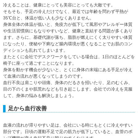
冷えることは、健康にとっても美容にとっても大敵です。
そもそも、手足の冷えだけでなく、最近では年齢を問わず平熱が
35℃台と、体温が低い人も少なくありません。
身体全体の体温が低いと、免疫力が低下して風邪やアレルギー体質
や生活習慣病にもなりやすいなど、健康と直結する問題が多くあり
ます。さらに、基礎代謝が落ち、脂肪が燃えにくく太りやすい体質
になったり、便秘や下痢など腸内環境が悪くなることでお肌のコン
ディションも乱れてしまいます。
またとくに会社でデスクワークをしている場合は、1日のほとんどを
椅子に座って過ごすことになります。
身体を動かす機会が少ないと、とくに身体の末端にある手足が冷え
て血液の流れが悪くなってしまうのです。
血行不良は肩こりや頭痛、身体のだるさを招いたり、足のむくみ、
目の下のくまや肌荒れなども引き起こします。会社での冷えを克服
して、身体の悩みも解決しましょう。
足から血行改善
血液の流れが滞りやすい足は、会社にいる時にもとくに冷えやすい
部分です。日頃の運動不足で足の筋力が低下していると、血管のポ