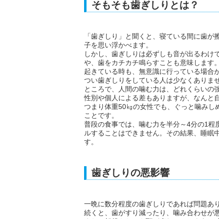
そもそも歯ぎしりとは？
「歯ぎしり」と聞くと、寝ている間に歯が
子を思い浮かべます。
しかし、歯ぎしりは必ずしも音が出るわけ
や、歯をカチカチ鳴らすことも意味します
起きている時も、無意識に行っている場合
つい歯ぎしりをしている人は少なくありま
ところで、人間の噛む力は、どれくらいの
性別や個人による差もありますが、なんと
つまり体重50㎏の女性でも、ぐっと噛みし
ことです。
普段の食事では、噛む力を半分～4分の1程
ルすることはできません。その結果、睡眠
す。
歯ぎしりの悪影響
一晩に数分程度の歯ぎしりであれば問題あ
続くと、歯がすり減ったり、噛み合わせが