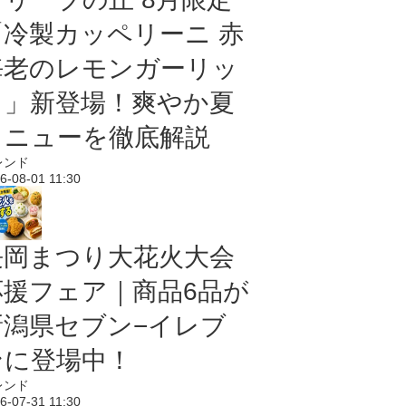
「冷製カッペリーニ 赤
海老のレモンガーリッ
ク」新登場！爽やか夏
メニューを徹底解説
レンド
6-08-01 11:30
長岡まつり大花火大会
応援フェア｜商品6品が
新潟県セブン−イレブ
ンに登場中！
レンド
6-07-31 11:30