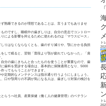
。
せず熟睡できるのが理想であることは、言うまでもありませ
きものですし、睡眠中の歯ぎしりは、自分の意志でコントロー
しりによる影響を抑えるために使われるのは「マウスピース」
ト
ぎしりはなくならなくとも、歯のすり減りや、顎にかかる負担
202
スをして眠ると、翌朝「普段より顎が疲れていなかった」「肩
す。
、自分の歯にきちんと合ったものを使うことが重要なので、歯
に歯科を受診する場合は、基本的に保険適用となり、5000
を作ってもらうことができます。
浄や定期的なメンテナンスは指示通り行うようにしましょう。
人、口や顎周りの不調が気になる人は、歯ぎしり対策の検討を
社とらうべ社員、産業保健（働く人の健康管理）のベテラン
ト
202