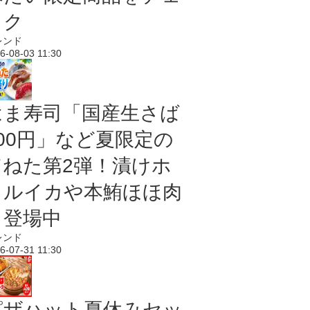
ック
レンド
6-08-03 11:30
はま寿司「国産生さば
100円」など夏限定の
旨ねた第2弾！漬けホ
タルイカや本鮪ほほ肉
も登場中
レンド
6-07-31 11:30
ピザハット夏休みセッ