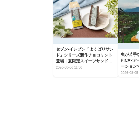
セブン‐イレブン「よくばりサン
虫が苦手
ド」シリーズ新作チョコミント
PICA×
登場｜夏限定スイーツサンドの
ーション
爽快な魅力
2026-08-06 11:30
2026-08-05 