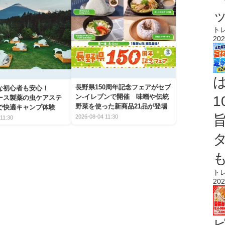
ト
202
長野県150周年記念フェアがセブ
な初心者も安心！
ン-イレブンで開催 味噌や伝統
アース製薬の虫ケアステ
野菜を使った新商品21品が登場
で快適キャンプ体験
2026-08-04 11:30
11:30
ト
202