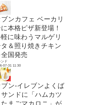
セブンカフェ ベーカリ
ーに本格ピザ新登場！
手軽に味わうマルゲリ
ータ＆照り焼きチキン
を全国発売
レンド
6-07-31 11:30
セブン‐イレブンよくば
りサンドに「ハムカツ
＆たまごマカロニ」が