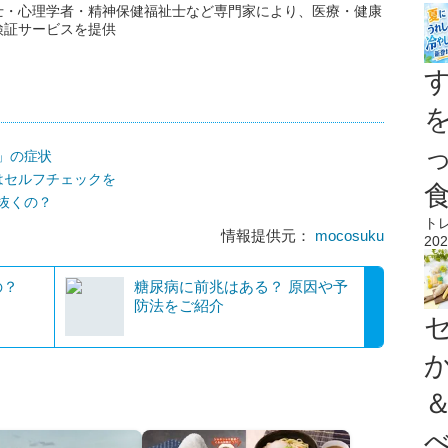
士・心理学者・精神保健福祉士など専門家により、医療・健康
検証サービスを提供
」の症状
はセルフチェックを
抜くの？
ト
情報提供元：
mocosuku
202
の？
糖尿病に前兆はある？ 原因や予
防法をご紹介