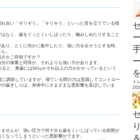
擦れ合い「ギリギリ」「キリキリ」といった音を立てている様
ではなく、歯をぐっとくいしばったり、噛みしめたりすること
。
があり、とくに何かに集中したり、強い力を出そうとする時、
せん。
強さかご存知ですか？
自分の体重と同等か、それよりも強い力があります。
めると、奥歯には50㎏かそれ以上の力がかかっているという
度に調節していますが、寝ている間の力は意識してコントロー
ト
中の歯ぎしりは、身体中にさまざまな悪影響を及ぼしていま
202
りませんが、強い圧力で何十分も歯をくいしばっている状態が
悪くなってしまうといった悪影響がでます。