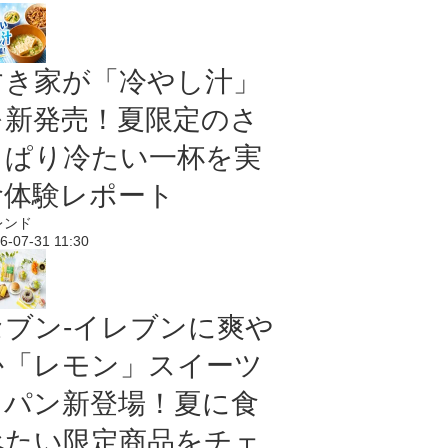
すき家が「冷やし汁」
を新発売！夏限定のさ
っぱり冷たい一杯を実
食体験レポート
レンド
6-07-31 11:30
セブン‐イレブンに爽や
か「レモン」スイーツ
＆パン新登場！夏に食
べたい限定商品をチェ