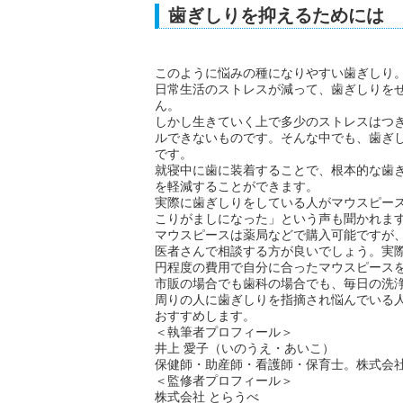
歯ぎしりを抑えるためには
このように悩みの種になりやすい歯ぎしり
日常生活のストレスが減って、歯ぎしりを
ん。
しかし生きていく上で多少のストレスはつ
ルできないものです。そんな中でも、歯ぎ
です。
就寝中に歯に装着することで、根本的な歯
を軽減することができます。
実際に歯ぎしりをしている人がマウスピー
こりがましになった」という声も聞かれま
マウスピースは薬局などで購入可能ですが
医者さんで相談する方が良いでしょう。実際
円程度の費用で自分に合ったマウスピース
市販の場合でも歯科の場合でも、毎日の洗
周りの人に歯ぎしりを指摘され悩んでいる
おすすめします。
＜執筆者プロフィール＞
井上 愛子（いのうえ・あいこ）
保健師・助産師・看護師・保育士。株式会
＜監修者プロフィール＞
株式会社 とらうべ