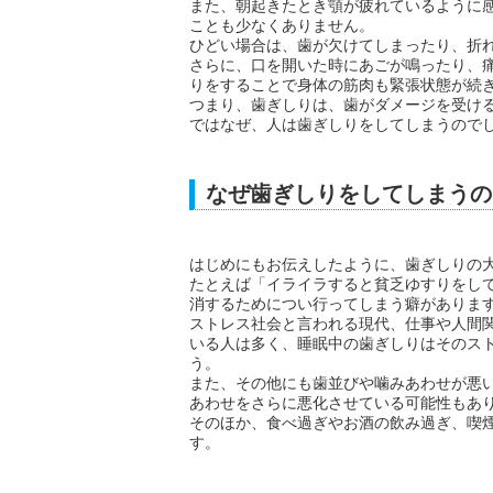
また、朝起きたとき顎が疲れているように
ことも少なくありません。
ひどい場合は、歯が欠けてしまったり、折
さらに、口を開いた時にあごが鳴ったり、
りをすることで身体の筋肉も緊張状態が続
つまり、歯ぎしりは、歯がダメージを受け
ではなぜ、人は歯ぎしりをしてしまうので
なぜ歯ぎしりをしてしまうの
はじめにもお伝えしたように、歯ぎしりの
たとえば「イライラすると貧乏ゆすりをし
消するためについ行ってしまう癖がありま
ストレス社会と言われる現代、仕事や人間
いる人は多く、睡眠中の歯ぎしりはそのス
う。
また、その他にも歯並びや噛みあわせが悪
あわせをさらに悪化させている可能性もあ
そのほか、食べ過ぎやお酒の飲み過ぎ、喫
す。