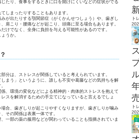
感じたり、食事をするときに口を開けにくいなどの症状がでる
れてしまったりすることもあります。
痛みが出たりする顎関節症（がくかんせつしょう）や、歯ぎし
ト
き、肩こり・腰痛などが起こり、頭痛に至る場合もあります。
202
るだけでなく、全身に負担を与える可能性があるのです。
しょうか。
？
ル
大部分は、ストレスが関係していると考えられています。
てしまう」というように、誰しも不安や葛藤などの気持ちを解
す。
関係、環境の変化などによる精神的・肉体的ストレスを抱えて
トレスを解消するための手立てになっていると言えるでしょ
ト
い場合、歯ぎしりが起こりやすくなりますが、歯ぎしりが噛み
202
り、その関係は表裏一体です。
煙、一部の薬の服用などが関わっていることも指摘されていま