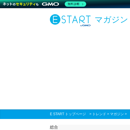
無料診断
マガジン
E START トップページ
>
トレンド
>
マガジン
総合