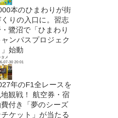
5000本のひまわりが街
づくりの入口に。習志
野・鷺沼で「ひまわり
キャンパスプロジェク
ト」始動
ンタメ
6-07-30 20:01
027年のF1全レースを
現地観戦！ 航空券・宿
泊費付き「夢のシーズ
ンチケット」が当たる