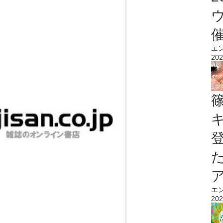
エ
202
エ
202