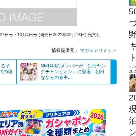
27日号・10月4日号 (発売日2022年09月13日) 光文社
情報提供元：
マガジンサミット
する子
NMB48のメンバーが「別冊ヤン
エ
代の理
グチャンピオン」に登場！朝日
202
ななみの巻中...
2