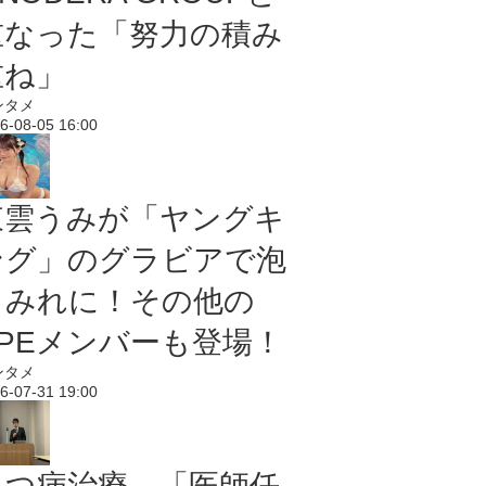
重なった「努力の積み
重ね」
ンタメ
6-08-05 16:00
東雲うみが「ヤングキ
ング」のグラビアで泡
まみれに！その他の
PPEメンバーも登場！
ンタメ
6-07-31 19:00
うつ病治療、「医師任