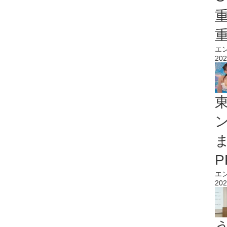
エ
202
エ
202