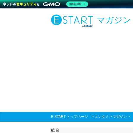
無料診断
マガジン
E START トップページ
>
エンタメ
>
マガジン
総合