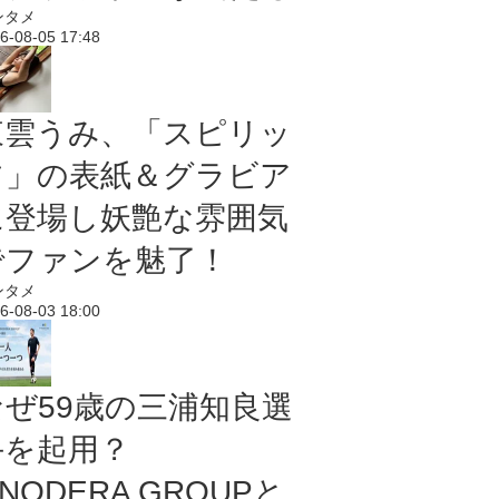
ンタメ
6-08-05 17:48
東雲うみ、「スピリッ
ツ」の表紙＆グラビア
に登場し妖艶な雰囲気
でファンを魅了！
ンタメ
6-08-03 18:00
なぜ59歳の三浦知良選
手を起用？
NODERA GROUPと