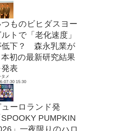
いつものビヒダスヨー
グルトで「老化速度」
が低下？ 森永乳業が
日本初の最新研究結果
を発表
ンタメ
6-07-30 15:30
ピューロランド発
SPOOKY PUMPKIN
2026」一夜限りのハロ