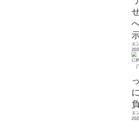
エ
202
エ
202