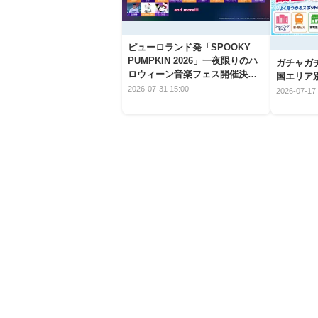
ピューロランド発「SPOOKY
PUMPKIN 2026」一夜限りのハ
ガチャガ
ロウィーン音楽フェス開催決
国エリア別
定！
2026-07-31 15:00
2026-07-17 