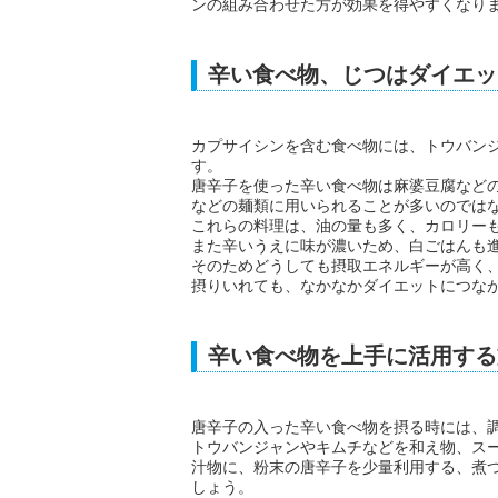
ンの組み合わせた方が効果を得やすくなり
辛い食べ物、じつはダイエッ
カプサイシンを含む食べ物には、トウバン
す。
唐辛子を使った辛い食べ物は麻婆豆腐など
などの麺類に用いられることが多いのでは
これらの料理は、油の量も多く、カロリー
また辛いうえに味が濃いため、白ごはんも
そのためどうしても摂取エネルギーが高く
摂りいれても、なかなかダイエットにつな
辛い食べ物を上手に活用する
唐辛子の入った辛い食べ物を摂る時には、
トウバンジャンやキムチなどを和え物、ス
汁物に、粉末の唐辛子を少量利用する、煮
しょう。