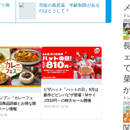
ゴリ鳴
市販の風邪薬、年齢制限がある
のはどうして？
ト
202
ピザハット「ハットの日」8月は
新作ビビンバピザ登場！Mサイ
ト
イレブン「カレーフェ
ズ810円～の特大セール開催
202
5品商品詳細とお得な限
2026-08-07 11:30
ペーン情報
11:30