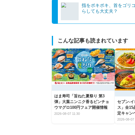
指をポキポキ、首をゴリ
らしても大丈夫？
こんな記事も読まれています
はま寿司「旨ねた夏祭り 第3
弾」大葉ニンニク香るビンチョ
セブン‐
ウマグロ100円フェア開催情報
ス」全1
定キャン
2026-08-07 11:30
2026-08-07 