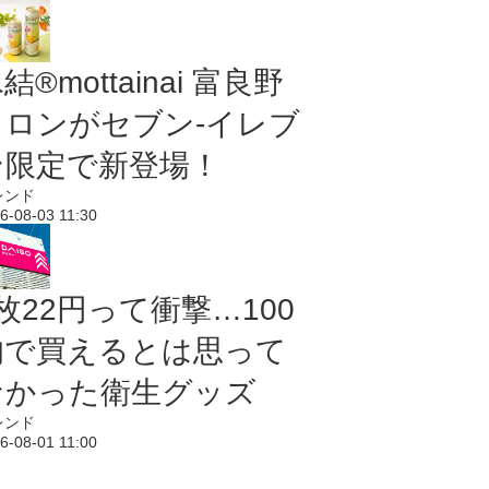
結®mottainai 富良野
メロンがセブン‐イレブ
ン限定で新登場！
レンド
6-08-03 11:30
枚22円って衝撃…100
均で買えるとは思って
なかった衛生グッズ
レンド
6-08-01 11:00