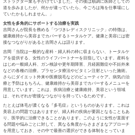
ストラクター業も手がけていました。その後は順調に医師としての
道を歩みましたが、何かが違っていたら、今ごろは海を仕事場にし
ていたかもしれません。」
女性を多角的にサポートする治療を実践
吉岡さんが院長を務める「つづきレディスクリニック」の特徴は、
健康維持から美容までカバーするトータルケア。健康と美容には密
接なつながりがあると吉岡さんは語ります。
吉岡「当院は一般的な産科・婦人科の枠に収まらない、トータルケ
アを提供する、女性のライフパートナーを目指しています。産科を
はじめ一般婦人科、ガン検診や更年期障害、月経困難症や不妊外来
などの各種の治療。プラセンタ療法やビタミン注射といった施術。
さらにダイエット外来や医療脱毛などのビューティケア。病気の治
療と予防はもちろん、健康維持から美容までカバーするメニューを
用意しています。これは、疾病治療と健康維持、美容という領域
は、それぞれが密接なつながりを持っているためです。
たとえば体毛が濃くなる『多毛症』というものがあります。これは
美容上の問題ではありますが、婦人科の疾病が要因となることもあ
り、医学的に治療できることがあります。このように女性が直面す
る問題や悩みごとに対して、異なる角度からさまざまなアプローチ
を用意しておき、その中で最善の選択ができる体制をとっていま