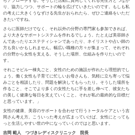
らアプローチする。そうした活動に賛同してくれる先生方とつなが
り、協力しつつ、サポートの輪を広げていきたいのです。もしも私
の考えに大きくうなずける先生がおられたら、ぜひご連絡をいただ
きたいですね。
さらに医師だけでなく、それ以外の分野の専門家も参加できれば、
より大きなサポートシステムを作れるでしょう。たとえば美容師さ
んであったりエステティシャンであったり、ネイリストや占い師の
方も良いかもしれません。幅広い職種の方々が集まって、それぞれ
の分野から女性を支える。そうした場所、仕組みを作りたいので
す。
それこそビル一棟丸ごと、女性のための施設が作れたら理想的でし
ょう。働く女性も子育てに忙しいお母さんも、気軽に立ち寄って悩
みごとを相談したり、問題を解決してもらったり。そうした場所を
作ること、そこでより多くの女性たちに手を差し伸べて、彼女たち
の美しく健康な毎日を支えていくこと。それが私の最終的な目標だ
と思っています。」
女性の健康、美容のサポートを合わせて行うトータルケアという吉
岡さん考え方。こういった考えが広まっていけば、女性にとっても
っと生活しやすい世の中になっていくのではと思います。
吉岡
範人 つづきレディスクリニック 院長