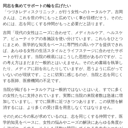
同志を集めてサポートの輪を広げたい
「つづきレディスクリニック」が行う女性へのトータルケア。吉岡
さんは、これを世の中にもっと広めていく事が目標だそう。そのた
めには、志を同じくする仲間がもっと必要だと語ります。
吉岡「現代の女性はニーズに合わせて、メディカルケア、ヘルスケ
ア、ビューティケアの各施設を使い分けています。これらをひとつ
にまとめ、医学的な知見をベースに専門性の高いケアを提供できれ
ば、あらゆる女性の生活スタイルとライフステージに合わせたサポ
ートが行えます。当院の根底にはこうした思想があるのですが、こ
の考え方はまだまだ一般的とはいえません。そのため書籍を執筆し
たり、メディアに顔を出したりしていますが、思うように広がって
いないのが現状です。ことに切実に感じるのが、当院と志を同じく
する医師、医療機関の不足です。
当院が掲げるトータルケアは一般的ではないとはいえ、すでに多く
の女性たちに支持されています。実際に当院の来院者数は急速に増
加していますし、すでに限界に近づきつつあります。この状態を解
消するには、より多くの受け皿を用意しなくてはなりません。
そのために今の私が求めているのは、志を同じくする仲間です。医
学的知見をベースに、女性の悩みやニーズの解決にあらゆる角度か