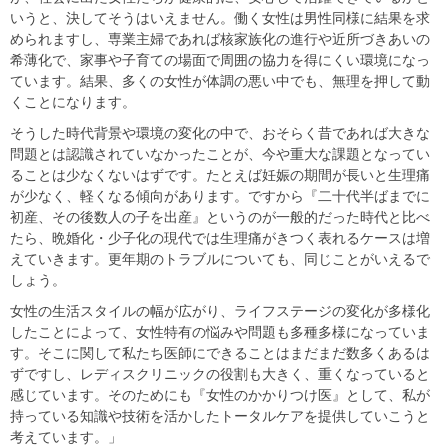
いうと、決してそうはいえません。働く女性は男性同様に結果を求
められますし、専業主婦であれば核家族化の進行や近所づきあいの
希薄化で、家事や子育ての場面で周囲の協力を得にくい環境になっ
ています。結果、多くの女性が体調の悪い中でも、無理を押して動
くことになります。
そうした時代背景や環境の変化の中で、おそらく昔であれば大きな
問題とは認識されていなかったことが、今や重大な課題となってい
ることは少なくないはずです。たとえば妊娠の期間が長いと生理痛
が少なく、軽くなる傾向があります。ですから『二十代半ばまでに
初産、その後数人の子を出産』というのが一般的だった時代と比べ
たら、晩婚化・少子化の現代では生理痛がきつく表れるケースは増
えていきます。更年期のトラブルについても、同じことがいえるで
しょう。
女性の生活スタイルの幅が広がり、ライフステージの変化が多様化
したことによって、女性特有の悩みや問題も多種多様になっていま
す。そこに関して私たち医師にできることはまだまだ数多くあるは
ずですし、レディスクリニックの役割も大きく、重くなっていると
感じています。そのためにも『女性のかかりつけ医』として、私が
持っている知識や技術を活かしたトータルケアを提供していこうと
考えています。」