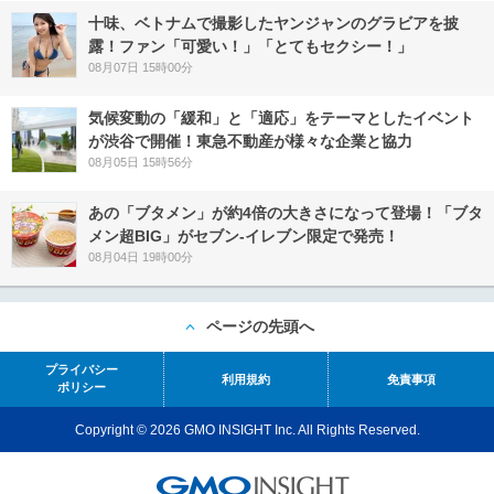
十味、ベトナムで撮影したヤンジャンのグラビアを披
露！ファン「可愛い！」「とてもセクシー！」
08月07日 15時00分
気候変動の「緩和」と「適応」をテーマとしたイベント
が渋谷で開催！東急不動産が様々な企業と協力
08月05日 15時56分
あの「ブタメン」が約4倍の大きさになって登場！「ブタ
メン超BIG」がセブン‐イレブン限定で発売！
08月04日 19時00分
ページの先頭へ
プライバシー
利用規約
免責事項
ポリシー
Copyright © 2026 GMO INSIGHT Inc. All Rights Reserved.