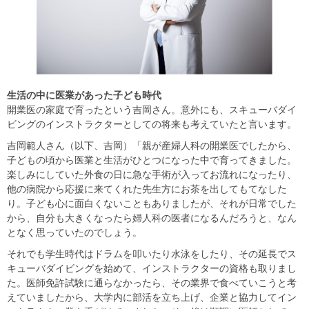
生活の中に医業があった子ども時代
開業医の家庭で育ったという吉岡さん。意外にも、スキューバダイ
ビングのインストラクターとしての将来も考えていたと言います。
吉岡範人さん（以下、吉岡）「親が産婦人科の開業医でしたから、
子どもの頃から医業と生活がひとつになった中で育ってきました。
楽しみにしていた外食の日に急な手術が入ってお流れになったり、
他の病院から応援に来てくれた先生方にお茶を出してもてなした
り。子ども心に面白くないこともありましたが、それが日常でした
から、自分も大きくなったら婦人科の医者になるんだろうと、なん
となく思っていたのでしょう。
それでも学生時代はドラムを叩いたり水泳をしたり、その延長でス
キューバダイビングを始めて、インストラクターの資格も取りまし
た。医師免許試験に通らなかったら、その業界で食べていこうと考
えていましたから、大学内に部活を立ち上げ、企業と協力してイン