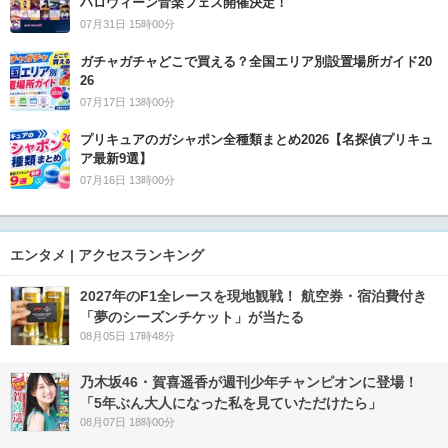
ハロウィーン音楽フェス開催決定！
07月31日 15時00分
ガチャガチャどこで買える？全国エリア別設置場所ガイド20
26
07月17日 13時00分
プリキュアのガシャポン全種類まとめ2026【名探偵プリキュ
ア最新9選】
07月16日 13時00分
エンタメ | アクセスランキング
2027年のF1全レースを現地観戦！ 航空券・宿泊費付き
「夢のシーズンチケット」が当たる
08月05日 17時48分
乃木坂46・賀喜遥香が週刊少年チャンピオンに登場！
「5年ぶん大人になった私を見ていただけたら」
08月07日 18時00分