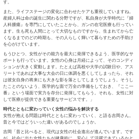
す。
また、ライフステージの変化に合わせたケアも重視していますね。
産婦人科は命の誕生に関わる分野ですが、私自身が大学時代に『婦
人科腫瘍』を専門にしていたことから、ガンの在宅医療も行ってい
ます。生も死も人間にとって大切なものですから、生まれてから亡
くなるまでのどの時期も、その人らしく輝いて暮らすための手助け
を心がけています。
もうひとつ、女性がその能力を最大に発揮できるよう、医学的なサ
ポートも行っています。女性の心身は月経によって、そのコンディ
ションが大きく変動します。たとえば高校や大学の試験日や、アス
リートであれば大事な大会の日に体調を悪くしてしまったら、それ
は彼女自身の将来にも大きな影を落としてしまうでしょう。そうし
たことのないよう、医学的な面で万全の準備をしておき、『ここ一
番』という場面で実力を存分に発揮してもらう。それも、女性に対
して医療が提供できる重要なサービスです。」
時代とともに変わっていく女性の悩みを解決する
女性が抱える問題は時代とともに変わっていく、と語る吉岡さん。
昔と今ではどういった違いがあるのでしょうか。
吉岡「昔と比べると、現代は女性の社会進出が進んでいます。です
が、社会に出た女性たちが健康的に、安心して活躍できているかと