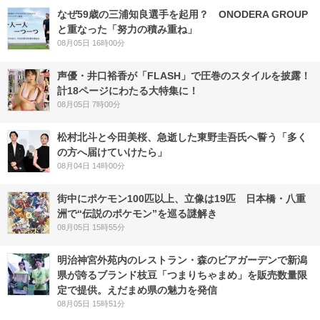
なぜ59歳の三浦知良選手を起用？ ONODERA GROUP
と重なった「努力の積み重ね」
08月05日 16時00分
声優・井口裕香が「FLASH」で圧巻のスタイルを披露！
計18ページにわたる大特集に！
08月05日 7時00分
松村北斗と今田美桜、急逝した東野圭吾氏へ誓う「多く
の方へ届けていけたら」
08月04日 14時00分
街中にポケモン100匹以上、立像は19匹 日本橋・八重
洲で“伝説のポケモン”を巡る謎解き
08月05日 15時55分
明治神宮外苑内のレストラン・森のビアガーデンで新潟
県が誇るブランド枝豆「つまりちゃまめ」を販売数量限
定で提供。えだまめ県の魅力を発信
08月05日 15時51分