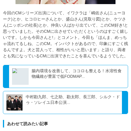
今回のCMシリーズ出演について、イワクラは「嶋佐さん(ニューヨ
ーク)とか、ヒコロヒーさんとか、盛山さん(見取り図)とか、ケツさ
ん(ニッポンの社長)とか、仲良い人ばかり出ていて、このCM好き!と
思っていました。そのCMに出させていただくというのはすごく嬉し
いです。しかも今田さんと!」とコメント。今田も「ほんま、めっち
ゃ流れてるしね、このCM。インパクトがあるので、印象にすごく残
るんですよ。犬と芸人って、相性がいいと思います」と語り、両者
とも気になっているCMに出演できたことを喜んでいるようでした。
腸内環境を改善して、ココロも整える！水溶性食
物繊維が豊富で低FODMAP...
中村勘九郎、七之助、勘太郎、長三郎、シルク・ド
ゥ・ソレイユ日本公演...
あわせて読みたい記事