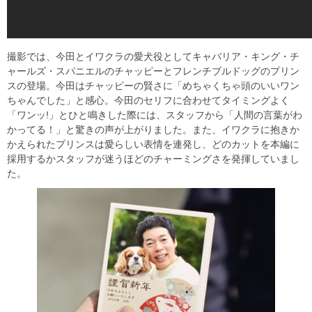
撮影では、今田とイワクラの愛犬役としてキャバリア・キング・チ
ャールズ・スパニエルのチャッピーとフレンチブルドッグのプリン
スの登場。今田はチャッピーの賢さに「めちゃくちゃ頭のいいワン
ちゃんでした」と感心。今田のセリフに合わせてタイミングよく
「ワンッ!」とひと鳴きした際には、スタッフから「人間の言葉がわ
かってる！」と驚きの声が上がりました。また、イワクラに抱きか
かえられたプリンスは愛らしい表情を連発し、どのカットを本編に
採用するかスタッフが迷うほどのチャーミングさを発揮していまし
た。