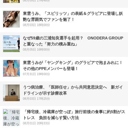
08月05日 17時48分
東雲うみ、「スピリッツ」の表紙＆グラビアに登場し妖
艶な雰囲気でファンを魅了！
08月03日 18時00分
なぜ59歳の三浦知良選手を起用？ ONODERA GROUP
と重なった「努力の積み重ね」
08月05日 16時00分
東雲うみが「ヤングキング」のグラビアで泡まみれに！
その他のPPEメンバーも登場！
07月31日 19時00分
うつ病治療、「医師任せ」から共同意思決定へ 新ガイ
ドラインが示す診療改革
08月03日 17時25分
「帰宅後、冷蔵庫が空っぽ」旅行前後の食事に約5割がス
トレス 負担を減らす賢い方法
08月01日 20時33分