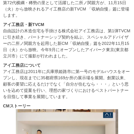
第72代横綱・稀勢の里として活躍した二所ノ関親方が、11月15日
（火）から放映されるアイ工務店の新TVCM 「収納自慢」篇に登場
します。
アイ工務店・新TVCM
自由設計の木造住宅を手掛ける株式会社アイ工務店は、第1弾TVCM
に引き続き、パートナーシップ契約を結ぶ、スペシャルアドバイザ
ーの二所ノ関親方を起用した新CM「収納自慢」篇を2022年11月15
日（火）から放映。今年9月にオープンしたアイパーク東京(東京都
立川市）にて撮影が行われました。
アイ工務店について
アイ工務店は2011年に兵庫県姫路市に第一号のモデルハウスをオー
プンし、現在までに35都府県169か所の展示場を展開。創業以来、
顧客の要望に応えるだけでなく「自分が住むなら・・・」という思
いを込めて提案を行い、理想の家づくりにおけるベストパートナー
を目指して事業を展開しています。
CM
ストーリー