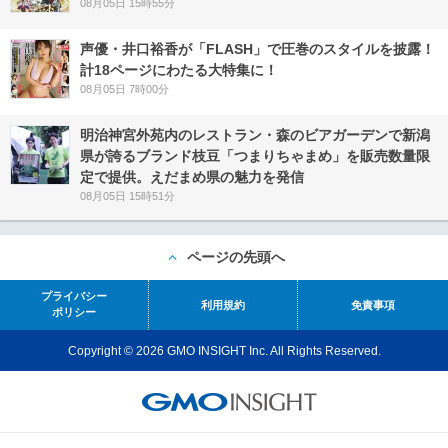
08月05日 15時55分
声優・井口裕香が「FLASH」で圧巻のスタイルを披露！
計18ページにわたる大特集に！
08月05日 7時00分
明治神宮外苑内のレストラン・森のビアガーデンで新潟
県が誇るブランド枝豆「つまりちゃまめ」を販売数量限
定で提供。えだまめ県の魅力を発信
08月05日 15時51分
ページの先頭へ
プライバシー
利用規約
免責事項
ポリシー
Copyright © 2026 GMO INSIGHT Inc. All Rights Reserved.