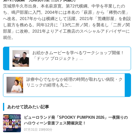
茨城県牛久市出身。本名萩原寛。第72代横綱。中学を卒業したの
ち、鳴戸部屋に入門。2004年には本名の「萩原」から「稀勢の里」
へ改名。2017年からは横綱として活躍。2021年「荒磯部屋」を創設
し親方を務める。同年12月に「13代二所ノ関」を襲名し「二所ノ関
部屋」に改称。2021年よりアイ工務店のスペシャルアドバイザーに
就任。
お絵かきムービーを学べるワークショップ開催！
「ドッツ プロジェクト」...
診療中心でなかなか経理の時間が取れない病院・ク
リニックの経理も丸ご...
あわせて読みたい記事
ピューロランド発「SPOOKY PUMPKIN 2026」一夜限りの
ハロウィーン音楽フェス開催決定！
07月31日 15時00分