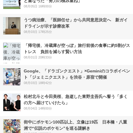
と重なった「努力の積み重ね」
08月05日 16時00分
うつ病治療、「医師任せ」から共同意思決定へ 新ガイ
ドラインが示す診療改革
08月03日 17時25分
「帰宅後、冷蔵庫が空っぽ」旅行前後の食事に約5割がス
トレス 負担を減らす賢い方法
08月01日 20時33分
Google、「ドラゴンクエスト」×Geminiのコラボイベン
ト「ジェミニクエスト」を渋谷・原宿で開催
08月03日 18時42分
松村北斗と今田美桜、急逝した東野圭吾氏へ誓う「多く
の方へ届けていけたら」
08月04日 14時00分
街中にポケモン100匹以上、立像は19匹 日本橋・八重
洲で“伝説のポケモン”を巡る謎解き