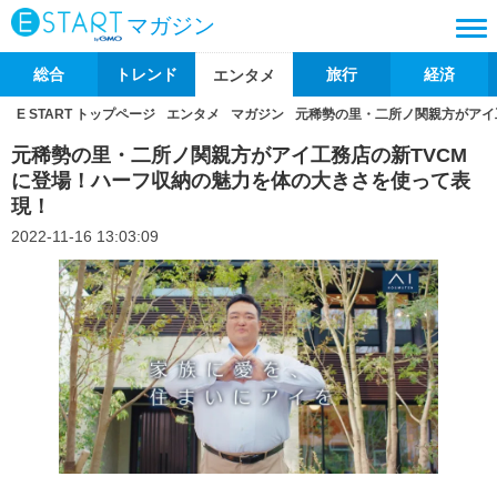
マガジン
総合
トレンド
旅行
経済
エンタメ
E START トップページ
エンタメ
マガジン
元稀勢の里・二所ノ関親方がアイ
元稀勢の里・二所ノ関親方がアイ工務店の新TVCM
に登場！ハーフ収納の魅力を体の大きさを使って表
現！
2022-11-16 13:03:09