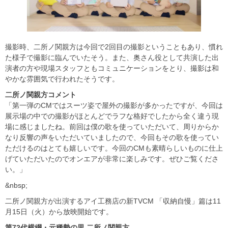
撮影時、二所ノ関親方は今回で2回目の撮影ということもあり、慣れ
た様子で撮影に臨んでいたそう。また、奥さん役として共演した出
演者の方や現場スタッフともコミュニケーションをとり、撮影は和
やかな雰囲気で行われたそうです。
二所ノ関親方コメント
「第一弾のCMではスーツ姿で屋外の撮影が多かったですが、今回は
展示場の中での撮影がほとんどでラフな格好でしたから全く違う現
場に感じましたね。前回は僕の歌を使っていただいて、周りからか
なり反響の声をいただいていましたので、今回もその歌を使ってい
ただけるのはとても嬉しいです。今回のCMも素晴らしいものに仕上
げていただいたのでオンエアが非常に楽しみです。ぜひご覧くださ
い。」
&nbsp;
二所ノ関親方が出演するアイ工務店の新TVCM 「収納自慢」篇は11
月15日（火）から放映開始です。
第72
代横綱・元稀勢の里
二所ノ関親方