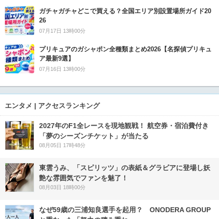
ガチャガチャどこで買える？全国エリア別設置場所ガイド20
26
07月17日 13時00分
プリキュアのガシャポン全種類まとめ2026【名探偵プリキュ
ア最新9選】
07月16日 13時00分
エンタメ | アクセスランキング
2027年のF1全レースを現地観戦！ 航空券・宿泊費付き
「夢のシーズンチケット」が当たる
08月05日 17時48分
東雲うみ、「スピリッツ」の表紙＆グラビアに登場し妖
艶な雰囲気でファンを魅了！
08月03日 18時00分
なぜ59歳の三浦知良選手を起用？ ONODERA GROUP