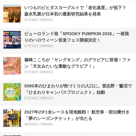
いつものビヒダスヨーグルトで「老化速度」が低下？
森永乳業が日本初の最新研究結果を発表
07月30日 15時30分
ピューロランド発「SPOOKY PUMPKIN 2026」一夜限
りのハロウィーン音楽フェス開催決定！
07月31日 15時00分
篠崎こころが「ヤングキング」のグラビアに登場！ファ
ン「天女みたいな素敵なグラビア！」
07月30日 19時00分
5000本のひまわりが街づくりの入口に。習志野・鷺沼で
「ひまわりキャンパスプロジェクト」始動
07月30日 20時01分
2027年のF1全レースを現地観戦！ 航空券・宿泊費付き
「夢のシーズンチケット」が当たる
08月05日 17時48分