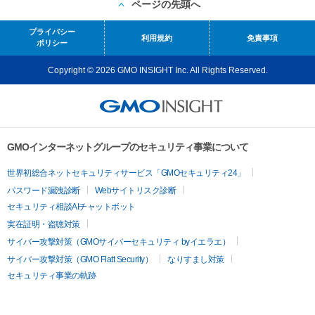
ページの先頭へ
プライバシー
利用規約
免責事項
ポリシー
Copyright © 2026 GMO INSIGHT Inc. All Rights Reserved.
GMOインターネットグループのセキュリティ事業について
世界初総合ネットセキュリティサービス「GMOセキュリティ24」
パスワード漏洩診断
Webサイトリスク診断
セキュリティ相談AIチャットボット
実在証明・盗聴対策
サイバー攻撃対策（GMOサイバーセキュリティ byイエラエ）
サイバー攻撃対策（GMO Flatt Security）
なりすまし対策
セキュリティ事業の軌跡