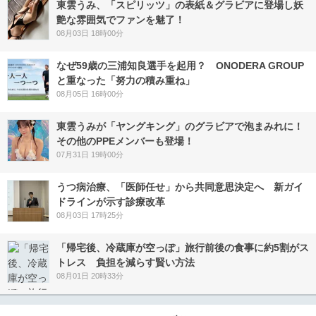
東雲うみ、「スピリッツ」の表紙＆グラビアに登場し妖
艶な雰囲気でファンを魅了！
08月03日 18時00分
なぜ59歳の三浦知良選手を起用？ ONODERA GROUP
と重なった「努力の積み重ね」
08月05日 16時00分
東雲うみが「ヤングキング」のグラビアで泡まみれに！
その他のPPEメンバーも登場！
07月31日 19時00分
うつ病治療、「医師任せ」から共同意思決定へ 新ガイ
ドラインが示す診療改革
08月03日 17時25分
「帰宅後、冷蔵庫が空っぽ」旅行前後の食事に約5割がス
トレス 負担を減らす賢い方法
08月01日 20時33分