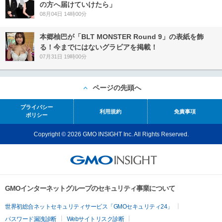
の方へ届けていけたら」
08月04日 14時00分
本郷柚巴が「BLT MONSTER Round 9」の表紙を飾
る！今までにはないグラビアを掲載！
07月31日 19時00分
ページの先頭へ
プライバシー
利用規約
免責事項
ポリシー
Copyright © 2026 GMO INSIGHT Inc. All Rights Reserved.
GMOインターネットグループのセキュリティ事業について
世界初総合ネットセキュリティサービス「GMOセキュリティ24」
パスワード漏洩診断
Webサイトリスク診断