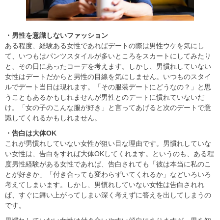
・男性を意識しないファッション
ある程度、経験ある女性であればデートの際は男性ウケを気にし
て、いつもはパンツスタイルが多いところをスカートにしてみたり
と、その日にあったコーデを考えます。しかし、男慣れしていない
女性はデートだからと男性の目線を気にしません。いつものスタイ
ルでデート当日は現れます。「その服装デートにどうなの？」と思
うこともあるかもしれませんが男性とのデートに慣れていないだ
け。「女の子のこんな服が好き」と言ってあげると次のデートで意
識してくれるかもしれません。
・告白は大体OK
これが男慣れしていない女性が狙い目な理由です。男慣れしていな
い女性は、告白をすれば大体OKしてくれます。というのも、ある程
度男性経験がある女性であれば、告白されても「彼は本当に私のこ
とが好きか」「付き合っても変わらずいてくれるか」などいろいろ
考えてしまいます。しかし、男慣れしていない女性は告白されれ
ば、すぐに舞い上がってしまい深く考えずに答えを出してしまうの
です。