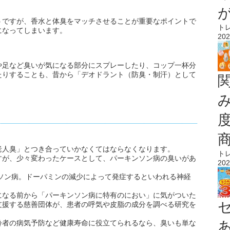
うですが、香水と体臭をマッチさせることが重要なポイントで
ト
になってしまいます。
202
や足など臭いが気になる部分にスプレーしたり、コップ一杯分
たりすることも、昔から「デオドラント（防臭・制汗）として
老人臭」とつき合っていかなくてはならなくなります。
ト
すが、少々変わったケースとして、パーキンソン病の臭いがあ
202
ンソン病。ドーパミンの減少によって発症するといわれる神経
になる前から「パーキンソン病に特有のにおい」に気がついた
支援する慈善団体が、患者の呼気や皮脂の成分を調べる研究を
齢者の病気予防など健康寿命に役立てられるなら、臭いも単な