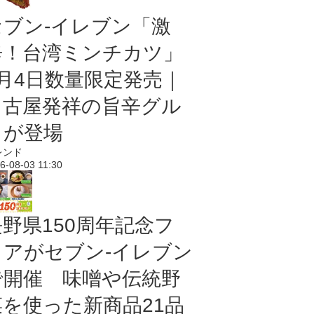
セブン-イレブン「激
辛！台湾ミンチカツ」
8月4日数量限定発売｜
名古屋発祥の旨辛グル
メが登場
レンド
6-08-03 11:30
長野県150周年記念フ
ェアがセブン-イレブン
で開催 味噌や伝統野
菜を使った新商品21品