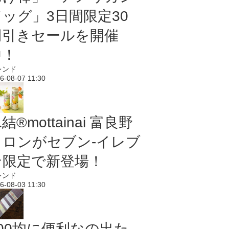
ドッグ」3日間限定30
円引きセールを開催
中！
レンド
6-08-07 11:30
結®mottainai 富良野
メロンがセブン‐イレブ
ン限定で新登場！
レンド
6-08-03 11:30
100均に便利なの出た