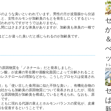
。
本のような臭いといわれています。男性の方が皮脂腺から分泌
こと、女性ホルモンが加齢臭のもとを発生しにくくするといっ
思われがちですがそうではありません。
人間にはさまざまな体臭がありますが、加齢臭も体臭の一種で
はどこか違った臭いだと感じられるのが加齢臭です。
ト
臭の原因物質を「ノネナール」だと発表しました。
202
セン酸」が皮膚の常在菌や過酸化脂質によって分解されること
コレステロールの増加などから、こうしたプロセスは促進され
酸」も「使い古した食用油に似た不快な臭い」、有機化合物の
他社からも加齢臭の原因物質について発表されましたが、現在
まな原因物質が加齢臭を構成していると考えられ、なおも、原
うです。
とともに現れる代謝の衰えとホルモンバランスの変化が、皮膚
殖を促進するということです。