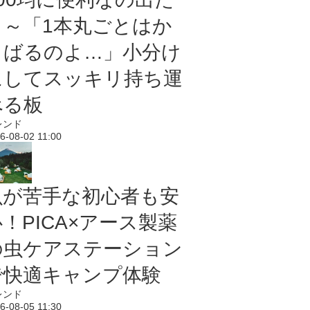
よ～「1本丸ごとはか
さばるのよ…」小分け
にしてスッキリ持ち運
べる板
レンド
6-08-02 11:00
虫が苦手な初心者も安
！PICA×アース製薬
の虫ケアステーション
で快適キャンプ体験
レンド
6-08-05 11:30