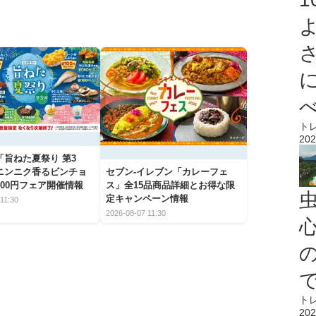
ト
202
「旨ねた夏祭り 第3
ニンニク香るビンチョ
セブン‐イレブン「カレーフェ
00円フェア開催情報
ス」全15品商品詳細とお得な限
定キャンペーン情報
11:30
2026-08-07 11:30
心
ト
202