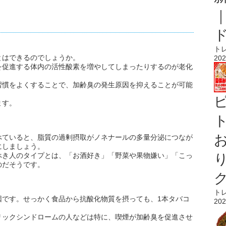
ト
とはできるのでしょうか。
202
を促進する体内の活性酸素を増やしてしまったりするのが老化
習慣をよくすることで、加齢臭の発生原因を抑えることが可能
ます。
ト
べていると、脂質の過剰摂取がノネナールの多量分泌につなが
にしましょう。
べき人のタイプとは、「お酒好き」「野菜や果物嫌い」「こっ
のだそうです。
ト
因です。せっかく食品から抗酸化物質を摂っても、1本タバコ
202
リックシンドロームの人などは特に、喫煙が加齢臭を促進させ