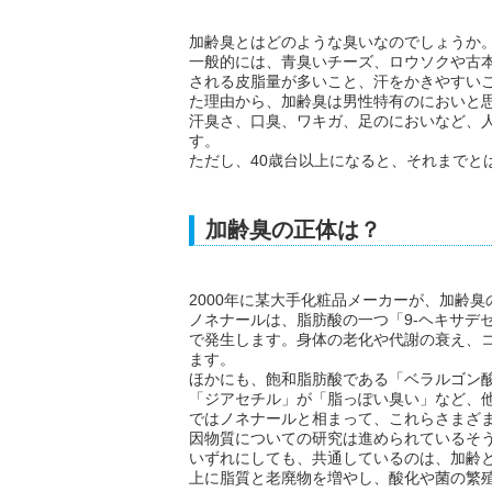
加齢臭とはどのような臭いなのでしょうか
一般的には、青臭いチーズ、ロウソクや古
される皮脂量が多いこと、汗をかきやすい
た理由から、加齢臭は男性特有のにおいと
汗臭さ、口臭、ワキガ、足のにおいなど、
す。
ただし、40歳台以上になると、それまでと
加齢臭の正体は？
2000年に某大手化粧品メーカーが、加齢
ノネナールは、脂肪酸の一つ「9-ヘキサデ
で発生します。身体の老化や代謝の衰え、
ます。
ほかにも、飽和脂肪酸である「ベラルゴン
「ジアセチル」が「脂っぽい臭い」など、
ではノネナールと相まって、これらさまざ
因物質についての研究は進められているそ
いずれにしても、共通しているのは、加齢
上に脂質と老廃物を増やし、酸化や菌の繁