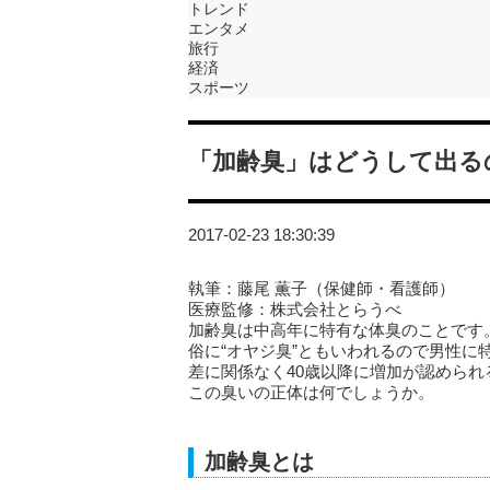
トレンド
エンタメ
旅行
経済
スポーツ
「加齢臭」はどうして出る
2017-02-23 18:30:39
執筆：藤尾 薫子（保健師・看護師）
医療監修：株式会社とらうべ
加齢臭は中高年に特有な体臭のことです
俗に“オヤジ臭”ともいわれるので男性
差に関係なく40歳以降に増加が認められ
この臭いの正体は何でしょうか。
加齢臭とは