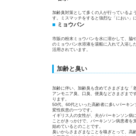
加齢臭対策として多くの人が行っているよ
す。ミスマッチをすると強烈な「におい」
ミョウバン
市販の粉末ミョウバンを水に溶かして、脇
のミョウバン水溶液を湯船に入れて入浴し
活用されています。
加齢と臭い
加齢に伴い、加齢臭も含めてさまざまな「
アンモニア臭、口臭、便臭などさまざまで
ります。
50代、60代といった高齢者に多いパーキ
変性疾患の一つです。
イギリス人の女性が、夫がパーキンソン病
ことがきっかけで、パーキンソン病患者を
始めているとのことです。
臭いからさまざまなことを嗅ぎとって、高