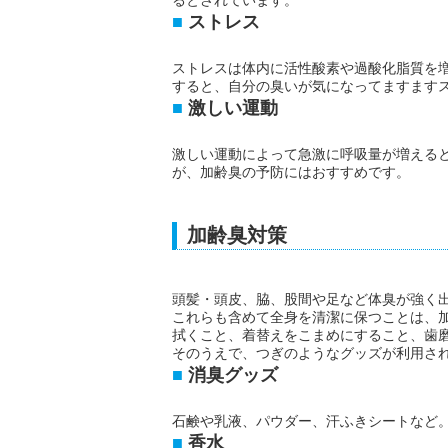
るとされています。
ストレス
ストレスは体内に活性酸素や過酸化脂質を
すると、自分の臭いが気になってますます
激しい運動
激しい運動によって急激に呼吸量が増える
が、加齢臭の予防にはおすすめです。
加齢臭対策
頭髪・頭皮、脇、股間や足など体臭が強く
これらも含めて全身を清潔に保つことは、
拭くこと、着替えをこまめにすること、歯
そのうえで、つぎのようなグッズが利用さ
消臭グッズ
石鹸や乳液、パウダー、汗ふきシートなど
香水