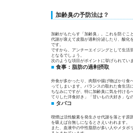
加齢臭の予防法は？
加齢がもたらす「加齢臭」。これを防ぐこ
代謝が衰えて皮脂が過剰分泌したり、酸化
です。
ですから、アンチーエイジングとして生活
となるでしょう。
次のような項目がポイントに挙げられてい
食事：脂肪の過剰摂取
外食が多かったり、肉類や揚げ物ばかり食
ってしまいます。バランスの取れた食生活
ちなみにですが、特に加齢臭に気を付ける
てりした洋食好き」「甘いもの大好き」な
タバコ
喫煙は活性酸素を発生させ代謝を落とす原
を吸えば台無しになるとさえいわれます。
また、血液中の中性脂肪が多い人やメタボ