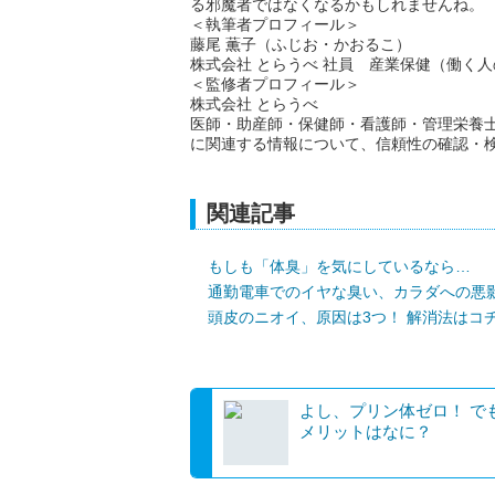
る邪魔者ではなくなるかもしれませんね。
＜執筆者プロフィール＞
藤尾 薫子（ふじお・かおるこ）
株式会社 とらうべ 社員 産業保健（働く
＜監修者プロフィール＞
株式会社 とらうべ
医師・助産師・保健師・看護師・管理栄養
に関連する情報について、信頼性の確認・
関連記事
もしも「体臭」を気にしているなら…
通勤電車でのイヤな臭い、カラダへの悪
頭皮のニオイ、原因は3つ！ 解消法はコ
よし、プリン体ゼロ！ で
メリットはなに？