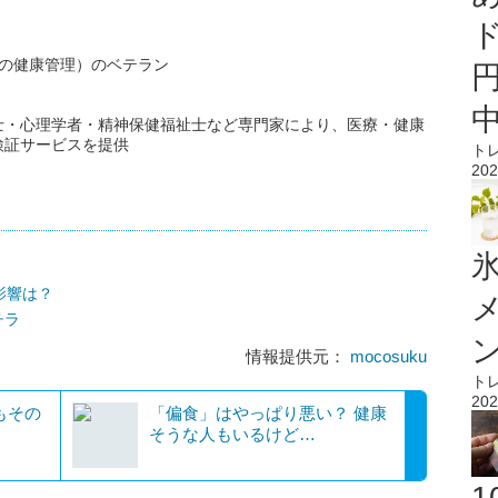
人の健康管理）のベテラン
士・心理学者・精神保健福祉士など専門家により、医療・健康
検証サービスを提供
ト
202
氷
影響は？
チラ
情報提供元：
mocosuku
ト
202
もその
「偏食」はやっぱり悪い？ 健康
そうな人もいるけど…