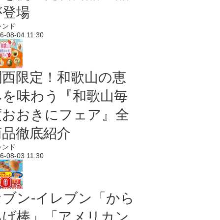
が登場
レンド
6-08-04 11:30
関西限定！和歌山の恵
みを味わう『和歌山毎
度おおきにフェア』全
商品徹底紹介
レンド
6-08-03 11:30
セブン‐イレブン「から
あげ棒」「アメリカン