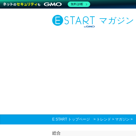
無料診断
マガジン
E START トップページ
>
トレンド
>
マガジン
総合