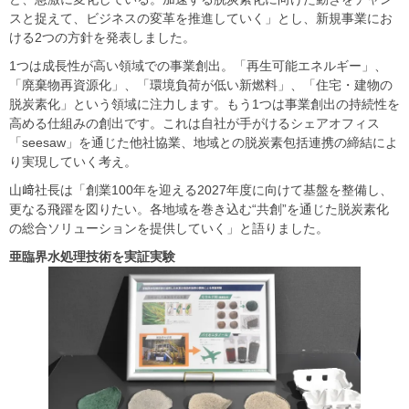
スと捉えて、ビジネスの変革を推進していく」とし、新規事業にお
ける2つの方針を発表しました。
1つは成長性が高い領域での事業創出。「再生可能エネルギー」、
「廃棄物再資源化」、「環境負荷が低い新燃料」、「住宅・建物の
脱炭素化」という領域に注力します。もう1つは事業創出の持続性を
高める仕組みの創出です。これは自社が手がけるシェアオフィス
「seesaw」を通じた他社協業、地域との脱炭素包括連携の締結によ
り実現していく考え。
山﨑社長は「創業100年を迎える2027年度に向けて基盤を整備し、
更なる飛躍を図りたい。各地域を巻き込む“共創”を通じた脱炭素化
の総合ソリューションを提供していく」と語りました。
亜臨界水処理技術を実証実験