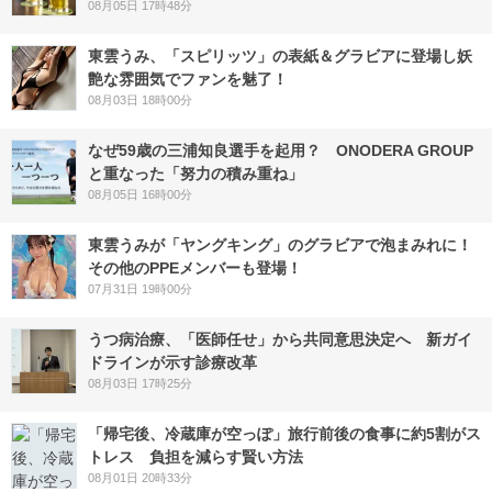
08月05日 17時48分
東雲うみ、「スピリッツ」の表紙＆グラビアに登場し妖
艶な雰囲気でファンを魅了！
08月03日 18時00分
なぜ59歳の三浦知良選手を起用？ ONODERA GROUP
と重なった「努力の積み重ね」
08月05日 16時00分
東雲うみが「ヤングキング」のグラビアで泡まみれに！
その他のPPEメンバーも登場！
07月31日 19時00分
うつ病治療、「医師任せ」から共同意思決定へ 新ガイ
ドラインが示す診療改革
08月03日 17時25分
「帰宅後、冷蔵庫が空っぽ」旅行前後の食事に約5割がス
トレス 負担を減らす賢い方法
08月01日 20時33分