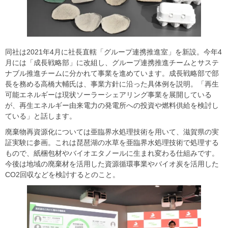
同社は2021年4月に社長直轄「グループ連携推進室」を新設。今年4
月には「成長戦略部」に改組し、グループ連携推進チームとサステ
ナブル推進チームに分かれて事業を進めています。成長戦略部で部
長を務める高橋大輔氏は、事業方針に沿った具体例を説明。「再生
可能エネルギーは現状ソーラーシェアリング事業を展開している
が、再生エネルギー由来電力の発電所への投資や燃料供給を検討し
ている」と話します。
廃棄物再資源化については亜臨界水処理技術を用いて、滋賀県の実
証実験に参画。これは琵琶湖の水草を亜臨界水処理技術で処理する
もので、紙梱包材やバイオエタノールに生まれ変わる仕組みです。
今後は地域の廃棄材を活用した資源循環事業やバイオ炭を活用した
CO2回収などを検討するとのこと。