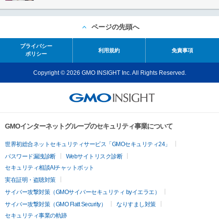
ページの先頭へ
プライバシー
利用規約
免責事項
ポリシー
Copyright © 2026 GMO INSIGHT Inc. All Rights Reserved.
GMOインターネットグループのセキュリティ事業について
世界初総合ネットセキュリティサービス「GMOセキュリティ24」
パスワード漏洩診断
Webサイトリスク診断
セキュリティ相談AIチャットボット
実在証明・盗聴対策
サイバー攻撃対策（GMOサイバーセキュリティ byイエラエ）
サイバー攻撃対策（GMO Flatt Security）
なりすまし対策
セキュリティ事業の軌跡