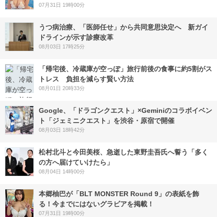
07月31日 19時00分
うつ病治療、「医師任せ」から共同意思決定へ 新ガイ
ドラインが示す診療改革
08月03日 17時25分
「帰宅後、冷蔵庫が空っぽ」旅行前後の食事に約5割がス
トレス 負担を減らす賢い方法
08月01日 20時33分
Google、「ドラゴンクエスト」×Geminiのコラボイベン
ト「ジェミニクエスト」を渋谷・原宿で開催
08月03日 18時42分
松村北斗と今田美桜、急逝した東野圭吾氏へ誓う「多く
の方へ届けていけたら」
08月04日 14時00分
本郷柚巴が「BLT MONSTER Round 9」の表紙を飾
る！今までにはないグラビアを掲載！
07月31日 19時00分