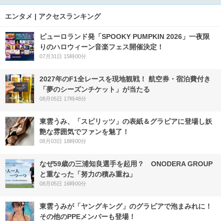
エンタメ | アクセスランキング
ピューロランド発「SPOOKY PUMPKIN 2026」一夜限
りのハロウィーン音楽フェス開催決定！
07月31日 15時00分
2027年のF1全レースを現地観戦！ 航空券・宿泊費付き
「夢のシーズンチケット」が当たる
08月05日 17時48分
東雲うみ、「スピリッツ」の表紙＆グラビアに登場し妖
艶な雰囲気でファンを魅了！
08月03日 18時00分
なぜ59歳の三浦知良選手を起用？ ONODERA GROUP
と重なった「努力の積み重ね」
08月05日 16時00分
東雲うみが「ヤングキング」のグラビアで泡まみれに！
その他のPPEメンバーも登場！