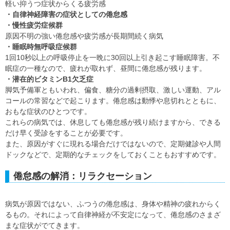
軽い抑うつ症状からくる疲労感
・自律神経障害の症状としての倦怠感
・慢性疲労症候群
原因不明の強い倦怠感や疲労感が長期間続く病気
・睡眠時無呼吸症候群
1回10秒以上の呼吸停止を一晩に30回以上引き起こす睡眠障害。不
眠症の一種なので、疲れが取れず、昼間に倦怠感が残ります。
・潜在的ビタミンB1欠乏症
脚気予備軍ともいわれ、偏食、糖分の過剰摂取、激しい運動、アル
コールの常習などで起こります。倦怠感は動悸や息切れとともに、
おもな症状のひとつです。
これらの病気では、休息しても倦怠感が残り続けますから、できる
だけ早く受診をすることが必要です。
また、原因がすぐに現れる場合だけではないので、定期健診や人間
ドックなどで、定期的なチェックをしておくこともおすすめです。
倦怠感の解消：リラクセーション
病気が原因ではない、ふつうの倦怠感は、身体や精神の疲れからく
るもの。それによって自律神経が不安定になって、倦怠感のさまざ
まな症状がでてきます。