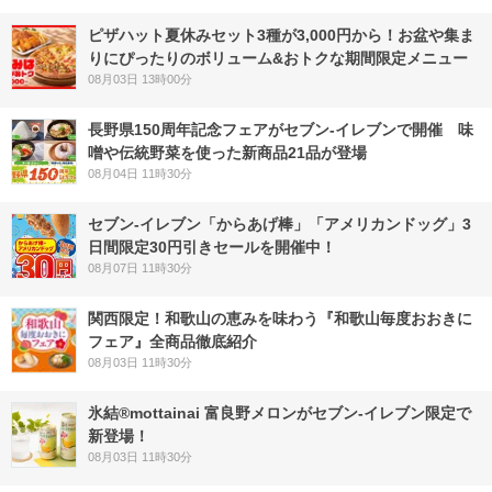
ピザハット夏休みセット3種が3,000円から！お盆や集ま
りにぴったりのボリューム&おトクな期間限定メニュー
08月03日 13時00分
長野県150周年記念フェアがセブン-イレブンで開催 味
噌や伝統野菜を使った新商品21品が登場
08月04日 11時30分
セブン‐イレブン「からあげ棒」「アメリカンドッグ」3
日間限定30円引きセールを開催中！
08月07日 11時30分
関西限定！和歌山の恵みを味わう『和歌山毎度おおきに
フェア』全商品徹底紹介
08月03日 11時30分
氷結®mottainai 富良野メロンがセブン‐イレブン限定で
新登場！
08月03日 11時30分