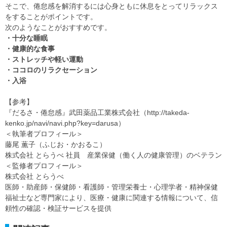
そこで、倦怠感を解消するには心身ともに休息をとってリラックス
をすることがポイントです。
次のようなことがおすすめです。
・十分な睡眠
・健康的な食事
・ストレッチや軽い運動
・ココロのリラクセーション
・入浴
【参考】
『だるさ・倦怠感』武田薬品工業株式会社（http://takeda-
kenko.jp/navi/navi.php?key=darusa）
＜執筆者プロフィール＞
藤尾 薫子（ふじお・かおるこ）
株式会社 とらうべ 社員 産業保健（働く人の健康管理）のベテラン
＜監修者プロフィール＞
株式会社 とらうべ
医師・助産師・保健師・看護師・管理栄養士・心理学者・精神保健
福祉士など専門家により、医療・健康に関連する情報について、信
頼性の確認・検証サービスを提供