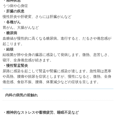
・精神疾患
うつ病や心身症
・肝臓の疾患
慢性肝炎や肝硬変、さらには肝臓がんなど
・各種がん
胃がん、大腸がんなど
・糖尿病
血糖値が慢性的に高くなる糖尿病。進行すると、だるさや倦怠感が
起こります。
・結核
結核菌が肺や全身の臓器に感染して発病します。微熱、息苦しさ、
寝汗、全身倦怠感が続きます。
・慢性腎盂腎炎
尿路に感染を起こして腎盂や腎臓に感染が達します。急性期は悪寒
や高熱、腰痛や頻尿を症状としますが、慢性になると、微熱、全身
倦怠感、食欲不振、腰痛、体重減少などの症状を呈します。
内科の病気の前触れ
・精神的なストレスや蓄積疲労、睡眠不足など