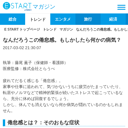
マガジン
総合
エンタメ
旅行
経済
トレンド
E START トップページ
トレンド
マガジン
なんだろうこの倦怠感。もしかし
なんだろうこの倦怠感。もしかしたら何かの病気？
2017-03-02 21:30:07
執筆：藤尾 薫子（保健師・看護師）
医療監修：株式会社とらうべ
疲れてだるく感じる「倦怠感」。
家事や仕事に追われて、気づかないうちに疲労がたまっていたり、
転居やノルマなどで精神的緊張が続いたストレスで起こっているな
ら、充分に休めば回復するでしょう。
しかし、休んでも消えないなら何か病気が隠れているのかもしれま
せん。
倦怠感とは？：そのおもな症状