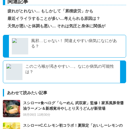
関連記事
疲れがとれない… もしかして「累積疲労」かも
最近イライラすることが多い…考えられる原因は？
天気が悪いと体調も悪い… それは気圧と身体に関係が
風邪…じゃない！ 間違えやすい病気になにがあ
る？
このごろ喉が渇きやすい…。なにか病気の可能性
は？
あわせて読みたい記事
スシロー×食べログ「らーめん 武双家」監修！家系風豚骨醤
油ラーメン＆新感覚冷やしとり天うどんが新登場
08月09日 11時30分
スシロー×C.C.レモン初コラボ！夏限定「おいしーレモンの