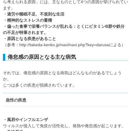
ら考えられる原因」には、主なものとして4つの原因が挙げられてい
ます。
・過労や睡眠不足、不規則な生活
・精神的なストレスの蓄積
・偏った食事で栄養バランスが乱れる：とくにビタミンB群や鉄分
の不足が特筆されます。
・原因となる疾患があること
（参考：http://takeda-kenko.jp/navi/navi.php?key=darusaによる）
倦怠感の原因となる主な病気
それでは、倦怠感の原因となる病気はどんなものがあるでしょう
か。
じつは多くの疾患が指摘されています。
急性の疾患
・風邪やインフルエンザ
ウィルスが侵入して免疫が活性化し、発熱や倦怠感が起こります。