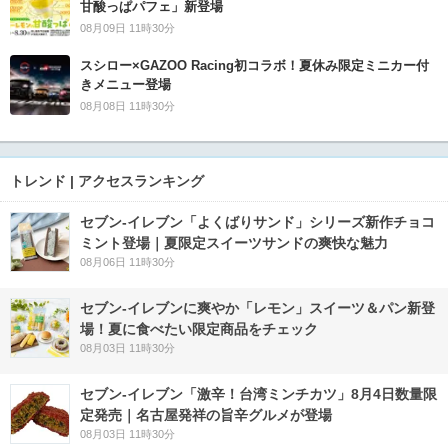
甘酸っぱパフェ」新登場
08月09日 11時30分
スシロー×GAZOO Racing初コラボ！夏休み限定ミニカー付
きメニュー登場
08月08日 11時30分
トレンド | アクセスランキング
セブン‐イレブン「よくばりサンド」シリーズ新作チョコ
ミント登場｜夏限定スイーツサンドの爽快な魅力
08月06日 11時30分
セブン‐イレブンに爽やか「レモン」スイーツ＆パン新登
場！夏に食べたい限定商品をチェック
08月03日 11時30分
セブン-イレブン「激辛！台湾ミンチカツ」8月4日数量限
定発売｜名古屋発祥の旨辛グルメが登場
08月03日 11時30分