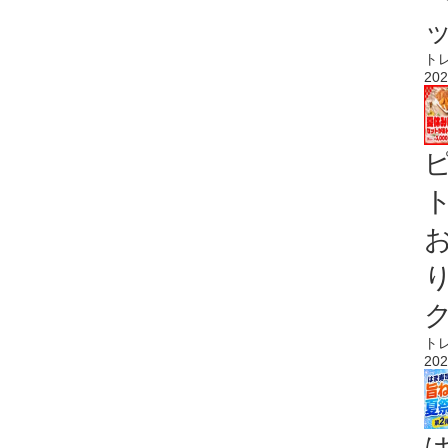
ト
202
ト
ト
202