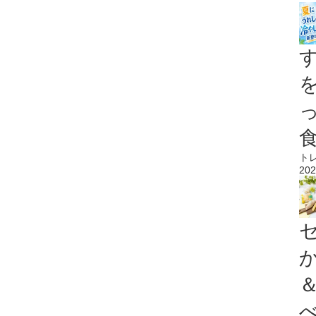
ト
202