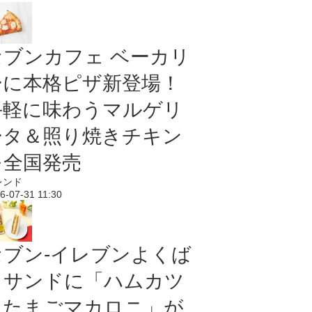
セブンカフェ ベーカリ
ーに本格ピザ新登場！
手軽に味わうマルゲリ
ータ＆照り焼きチキン
を全国発売
レンド
6-07-31 11:30
セブン‐イレブンよくば
りサンドに「ハムカツ
＆たまごマカロニ」が