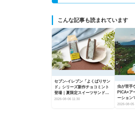
こんな記事も読まれています
セブン‐イレブン「よくばりサン
虫が苦手
ド」シリーズ新作チョコミント
PICA×
登場｜夏限定スイーツサンドの
ーション
爽快な魅力
2026-08-06 11:30
2026-08-05 