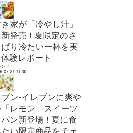
すき家が「冷やし汁」
を新発売！夏限定のさ
っぱり冷たい一杯を実
食体験レポート
レンド
6-07-31 11:30
セブン‐イレブンに爽や
か「レモン」スイーツ
＆パン新登場！夏に食
べたい限定商品をチェ