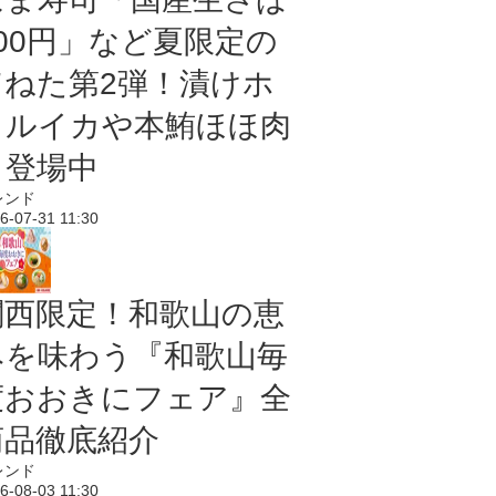
100円」など夏限定の
旨ねた第2弾！漬けホ
タルイカや本鮪ほほ肉
も登場中
レンド
6-07-31 11:30
関西限定！和歌山の恵
みを味わう『和歌山毎
度おおきにフェア』全
商品徹底紹介
レンド
6-08-03 11:30