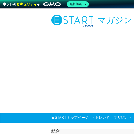
無料診断
マガジン
E START トップページ
>
トレンド
>
マガジン
総合