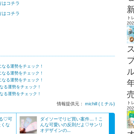
の方はコチラ
の方はコチラ
ト
202
気になる運勢をチェック！
ル
気になる運勢をチェック！
気になる運勢をチェック！
になる運勢をチェック！
になる運勢をチェック！
ト
情報提供元：
michill (ミチル)
202
る♡可
ダイソーでリピ買い案件…！こ
たくな
んな可愛いの反則だよ♡サンリ
オデザインの...