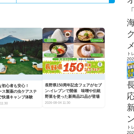
ト
202
長野県150周年記念フェアがセブ
な初心者も安心！
ン-イレブンで開催 味噌や伝統
アース製薬の虫ケアステ
野菜を使った新商品21品が登場
で快適キャンプ体験
2026-08-04 11:30
11:30
ト
202