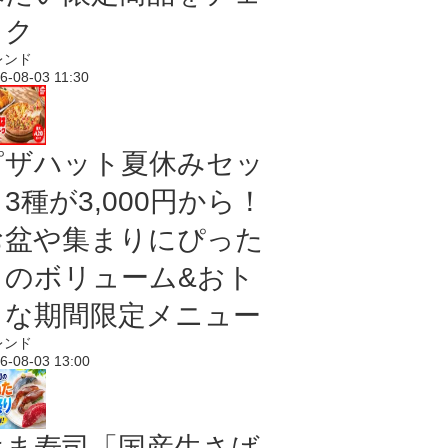
ック
レンド
6-08-03 11:30
ピザハット夏休みセッ
3種が3,000円から！
お盆や集まりにぴった
りのボリューム&おト
クな期間限定メニュー
レンド
6-08-03 13:00
はま寿司「国産生さば