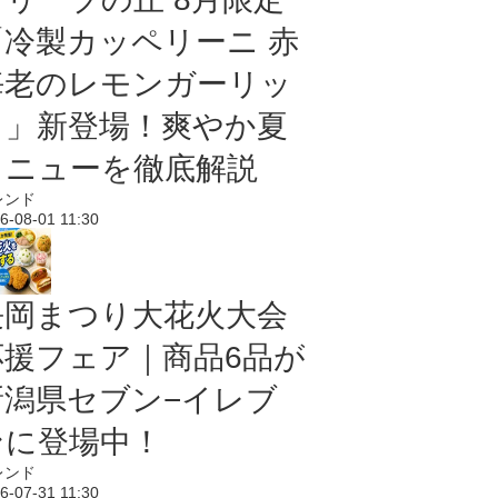
「冷製カッペリーニ 赤
海老のレモンガーリッ
ク」新登場！爽やか夏
メニューを徹底解説
レンド
6-08-01 11:30
長岡まつり大花火大会
応援フェア｜商品6品が
新潟県セブン−イレブ
ンに登場中！
レンド
6-07-31 11:30