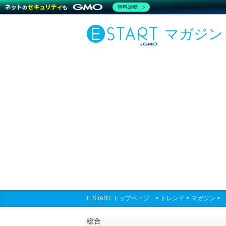
無料診断
マガジン
E START トップページ
>
トレンド
>
マガジン
総合