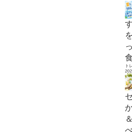
ト
202