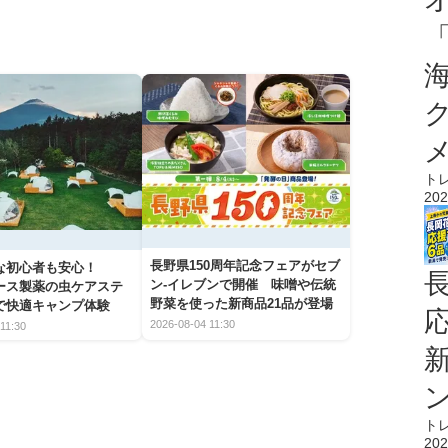
ト
202
長野県150周年記念フェアがセブ
な初心者も安心！
ン-イレブンで開催 味噌や伝統
アース製薬の虫ケアステ
野菜を使った新商品21品が登場
で快適キャンプ体験
2026-08-04 11:30
11:30
ト
202