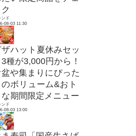
ック
レンド
6-08-03 11:30
ピザハット夏休みセッ
3種が3,000円から！
お盆や集まりにぴった
りのボリューム&おト
クな期間限定メニュー
レンド
6-08-03 13:00
はま寿司「国産生さば