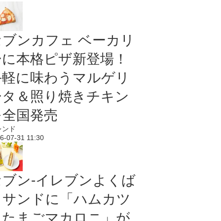
セブンカフェ ベーカリ
ーに本格ピザ新登場！
手軽に味わうマルゲリ
ータ＆照り焼きチキン
を全国発売
レンド
6-07-31 11:30
セブン‐イレブンよくば
りサンドに「ハムカツ
＆たまごマカロニ」が