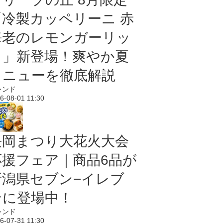
「冷製カッペリーニ 赤
海老のレモンガーリッ
ク」新登場！爽やか夏
メニューを徹底解説
レンド
6-08-01 11:30
長岡まつり大花火大会
応援フェア｜商品6品が
新潟県セブン−イレブ
ンに登場中！
レンド
6-07-31 11:30