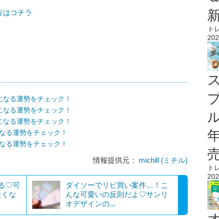
の方はコチラ
ト
202
気になる運勢をチェック！
気になる運勢をチェック！
ル
気になる運勢をチェック！
になる運勢をチェック！
になる運勢をチェック！
情報提供元：
michill (ミチル)
ト
202
る♡可
ダイソーでリピ買い案件…！こ
たくな
んな可愛いの反則だよ♡サンリ
オデザインの...