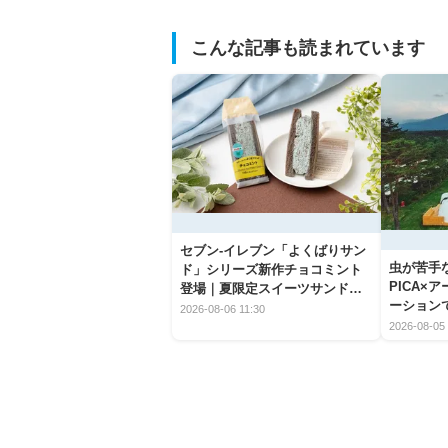
こんな記事も読まれています
セブン‐イレブン「よくばりサン
虫が苦手
ド」シリーズ新作チョコミント
PICA×
登場｜夏限定スイーツサンドの
ーション
爽快な魅力
2026-08-06 11:30
2026-08-05 