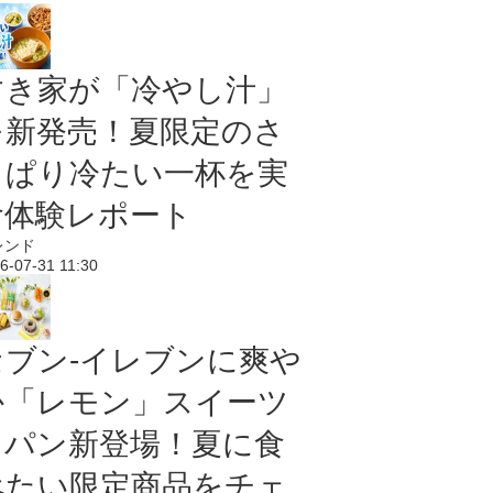
すき家が「冷やし汁」
を新発売！夏限定のさ
っぱり冷たい一杯を実
食体験レポート
レンド
6-07-31 11:30
セブン‐イレブンに爽や
か「レモン」スイーツ
＆パン新登場！夏に食
べたい限定商品をチェ