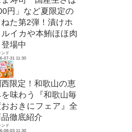
100円」など夏限定の
旨ねた第2弾！漬けホ
タルイカや本鮪ほほ肉
も登場中
レンド
6-07-31 11:30
関西限定！和歌山の恵
みを味わう『和歌山毎
度おおきにフェア』全
商品徹底紹介
レンド
6-08-03 11:30