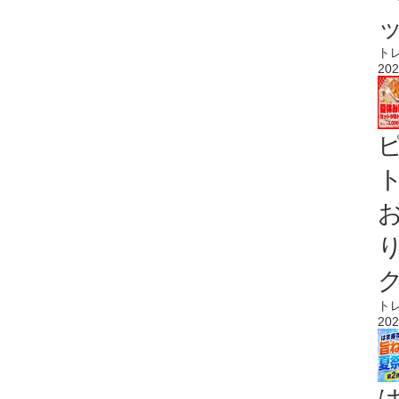
ト
202
ト
ト
202