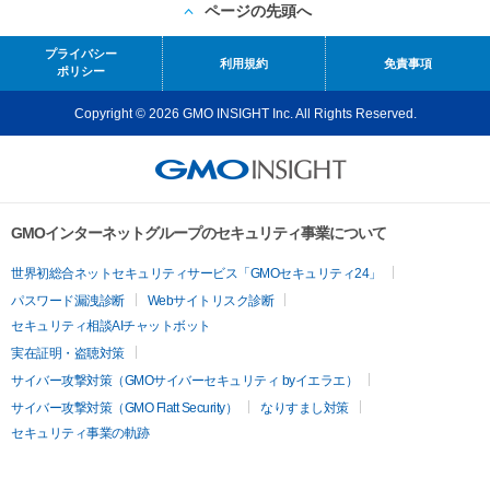
ページの先頭へ
プライバシー
利用規約
免責事項
ポリシー
Copyright © 2026 GMO INSIGHT Inc. All Rights Reserved.
GMOインターネットグループのセキュリティ事業について
世界初総合ネットセキュリティサービス「GMOセキュリティ24」
パスワード漏洩診断
Webサイトリスク診断
セキュリティ相談AIチャットボット
実在証明・盗聴対策
サイバー攻撃対策（GMOサイバーセキュリティ byイエラエ）
サイバー攻撃対策（GMO Flatt Security）
なりすまし対策
セキュリティ事業の軌跡