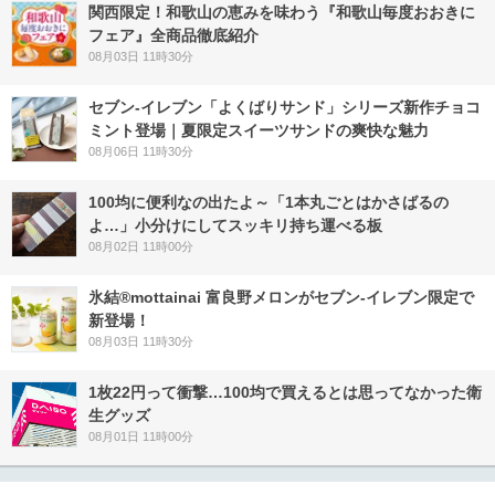
関西限定！和歌山の恵みを味わう『和歌山毎度おおきに
フェア』全商品徹底紹介
08月03日 11時30分
セブン‐イレブン「よくばりサンド」シリーズ新作チョコ
ミント登場｜夏限定スイーツサンドの爽快な魅力
08月06日 11時30分
100均に便利なの出たよ～「1本丸ごとはかさばるの
よ…」小分けにしてスッキリ持ち運べる板
08月02日 11時00分
氷結®mottainai 富良野メロンがセブン‐イレブン限定で
新登場！
08月03日 11時30分
1枚22円って衝撃…100均で買えるとは思ってなかった衛
生グッズ
08月01日 11時00分