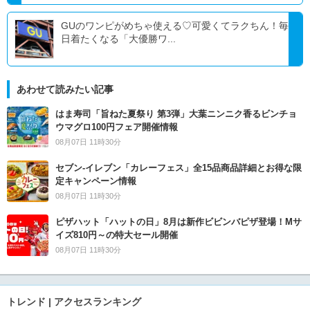
GUのワンピがめちゃ使える♡可愛くてラクちん！毎
日着たくなる「大優勝ワ...
あわせて読みたい記事
はま寿司「旨ねた夏祭り 第3弾」大葉ニンニク香るビンチョ
ウマグロ100円フェア開催情報
08月07日 11時30分
セブン‐イレブン「カレーフェス」全15品商品詳細とお得な限
定キャンペーン情報
08月07日 11時30分
ピザハット「ハットの日」8月は新作ビビンバピザ登場！Mサ
イズ810円～の特大セール開催
08月07日 11時30分
トレンド | アクセスランキング