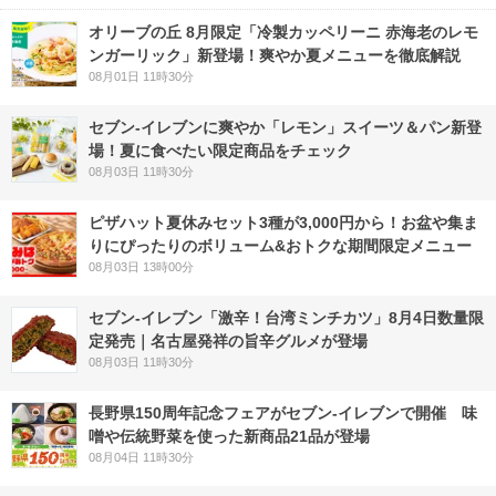
オリーブの丘 8月限定「冷製カッペリーニ 赤海老のレモ
ンガーリック」新登場！爽やか夏メニューを徹底解説
08月01日 11時30分
セブン‐イレブンに爽やか「レモン」スイーツ＆パン新登
場！夏に食べたい限定商品をチェック
08月03日 11時30分
ピザハット夏休みセット3種が3,000円から！お盆や集ま
りにぴったりのボリューム&おトクな期間限定メニュー
08月03日 13時00分
セブン-イレブン「激辛！台湾ミンチカツ」8月4日数量限
定発売｜名古屋発祥の旨辛グルメが登場
08月03日 11時30分
長野県150周年記念フェアがセブン-イレブンで開催 味
噌や伝統野菜を使った新商品21品が登場
08月04日 11時30分