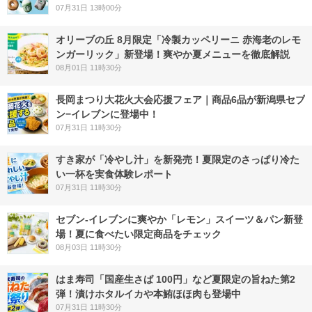
07月31日 13時00分
オリーブの丘 8月限定「冷製カッペリーニ 赤海老のレモ
ンガーリック」新登場！爽やか夏メニューを徹底解説
08月01日 11時30分
長岡まつり大花火大会応援フェア｜商品6品が新潟県セブ
ン−イレブンに登場中！
07月31日 11時30分
すき家が「冷やし汁」を新発売！夏限定のさっぱり冷た
い一杯を実食体験レポート
07月31日 11時30分
セブン‐イレブンに爽やか「レモン」スイーツ＆パン新登
場！夏に食べたい限定商品をチェック
08月03日 11時30分
はま寿司「国産生さば 100円」など夏限定の旨ねた第2
弾！漬けホタルイカや本鮪ほほ肉も登場中
07月31日 11時30分