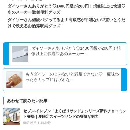
ダイソーさんありがとう♡1400円級が200円！想像以上に快適♡
あのメーカー激似便利グッズ
ダイソーさん値段バグってるよ！高級感が半端ない♡置いとくだ
けで映えるお洒落収納グッズ
ダイソーさんありがとう♡1400円級が200円！想
像以上に快適♡あのメーカー...
もうダイソーのじゃないと満足できない♡一度味わ
ったらカップには戻れな...
あわせて読みたい記事
セブン‐イレブン「よくばりサンド」シリーズ新作チョコミン
ト登場｜夏限定スイーツサンドの爽快な魅力
08月06日 11時30分