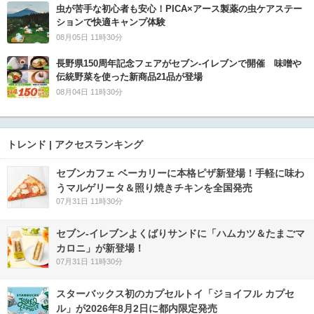
虫が苦手な初心者も安心！PICA×アース製薬の虫ケアステー
ションで快適キャンプ体験
08月05日 11時30分
長野県150周年記念フェアがセブン-イレブンで開催 味噌や
伝統野菜を使った新商品21品が登場
08月04日 11時30分
トレンド | アクセスランキング
セブンカフェ ベーカリーに本格ピザ新登場！手軽に味わ
うマルゲリータ＆照り焼きチキンを全国発売
07月31日 11時30分
セブン‐イレブンよくばりサンドに「ハムカツ＆たまごマ
カロニ」が新登場！
07月31日 11時30分
スターバックス初のカプセルトイ「ジョイフル カプセ
ル」が2026年8月2日に都内限定発売