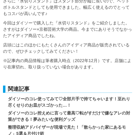
さらに『水切りスタンド』はスタンド部分が縦に長いので、ペット
ボトルスタンドとしても使用できました。幅広く使えるのでとって
もコスパが高いんです♪
今回はダイソーで購入した『水切りスタンド』をご紹介しました。
さすがはダイソー×京都芸術大学の商品。今までにありそうでなかっ
たアイディア商品でしたね。
店頭にはこのほかにもたくさんのアイディア商品が販売されている
ので、ぜひチェックしてみてください！
※記事内の商品情報は筆者購入時点（2022年12月）です。店舗によ
り在庫切れ、取り扱っていない場合があります。
関連記事
ダイソーのコレ使ってみて♡全部片手で持てちゃいます！至れり
尽くせりのお皿がスゴかった…！
ダイソーのコレ控えめに言って最高♡転がすだけで嫌なアレの対
策ができる！夢みたいな便利グッズ
整理収納アドバイザーが現場で見た！「散らかった家にあるモ
ノ」5選＆片付け術