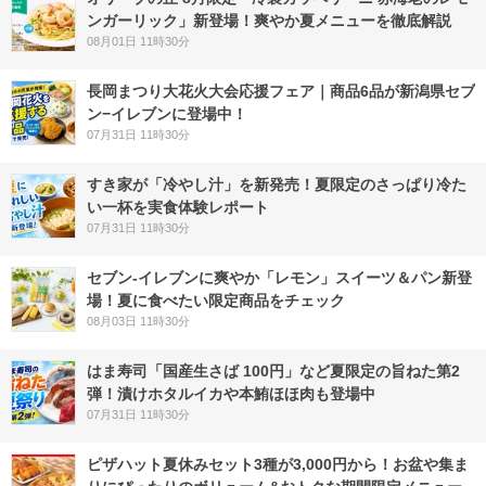
ンガーリック」新登場！爽やか夏メニューを徹底解説
08月01日 11時30分
長岡まつり大花火大会応援フェア｜商品6品が新潟県セブ
ン−イレブンに登場中！
07月31日 11時30分
すき家が「冷やし汁」を新発売！夏限定のさっぱり冷た
い一杯を実食体験レポート
07月31日 11時30分
セブン‐イレブンに爽やか「レモン」スイーツ＆パン新登
場！夏に食べたい限定商品をチェック
08月03日 11時30分
はま寿司「国産生さば 100円」など夏限定の旨ねた第2
弾！漬けホタルイカや本鮪ほほ肉も登場中
07月31日 11時30分
ピザハット夏休みセット3種が3,000円から！お盆や集ま