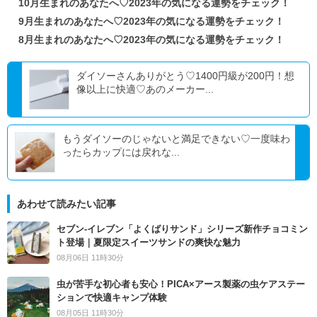
10月生まれのあなたへ♡2023年の気になる運勢をチェック！
9月生まれのあなたへ♡2023年の気になる運勢をチェック！
8月生まれのあなたへ♡2023年の気になる運勢をチェック！
ダイソーさんありがとう♡1400円級が200円！想
像以上に快適♡あのメーカー...
もうダイソーのじゃないと満足できない♡一度味わ
ったらカップには戻れな...
あわせて読みたい記事
セブン‐イレブン「よくばりサンド」シリーズ新作チョコミン
ト登場｜夏限定スイーツサンドの爽快な魅力
08月06日 11時30分
虫が苦手な初心者も安心！PICA×アース製薬の虫ケアステー
ションで快適キャンプ体験
08月05日 11時30分