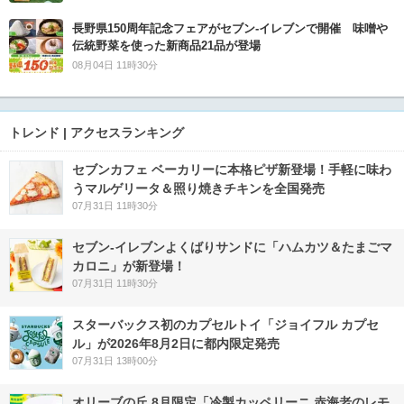
長野県150周年記念フェアがセブン-イレブンで開催 味噌や
伝統野菜を使った新商品21品が登場
08月04日 11時30分
トレンド | アクセスランキング
セブンカフェ ベーカリーに本格ピザ新登場！手軽に味わ
うマルゲリータ＆照り焼きチキンを全国発売
07月31日 11時30分
セブン‐イレブンよくばりサンドに「ハムカツ＆たまごマ
カロニ」が新登場！
07月31日 11時30分
スターバックス初のカプセルトイ「ジョイフル カプセ
ル」が2026年8月2日に都内限定発売
07月31日 13時00分
オリーブの丘 8月限定「冷製カッペリーニ 赤海老のレモ