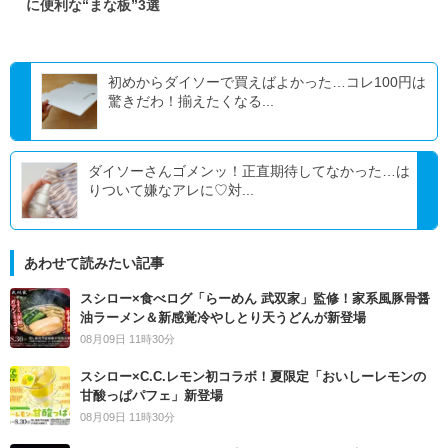
に便利な“まな板”3選
初めからダイソーで買えばよかった…コレ100円は
驚きだわ！揃えたくなる...
ダイソーさんゴメンッ！正直期待してなかった…は
りついて嫌なアレに♡対...
あわせて読みたい記事
スシロー×食べログ「らーめん 武双家」監修！家系風豚骨醤
油ラーメン＆新感覚冷やしとり天うどんが新登場
08月09日 11時30分
スシロー×C.C.レモン初コラボ！夏限定「おいしーレモンの
甘酸っぱパフェ」新登場
08月09日 11時30分