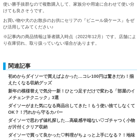
使い勝手抜群なので複数購入して、家族分や用途に合わせて使い分
けても良さそうです。
お買い物や犬のお散歩のお供にセリアの『ビニール袋ケース』をぜ
ひ活用してみてください♪
※記事内の商品情報は筆者購入時点（2022年12月）です。店舗によ
り在庫切れ、取り扱っていない場合があります。
関連記事
初めからダイソーで買えばよかった…コレ100円は驚きだわ！揃
えたくなる収納グッズ
新年の模様替えで気分一新！ひとつ足すだけで変わる「部屋のイ
メチェンテクニック」3選
ダイソーがまた気になる商品出してきた！もう使い捨てしなくて
OK？！汚れから守るカバー
ダイソーで思わず値札探した…高級感半端ない♡ゴチャつく小物
が片付くクリア収納
ダイソーで買って良かった♡料理がちょっと上手になる？！地味