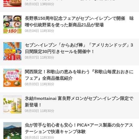
08月03日 13時00分
長野県150周年記念フェアがセブン-イレブンで開催 味
噌や伝統野菜を使った新商品21品が登場
08月04日 11時30分
セブン‐イレブン「からあげ棒」「アメリカンドッグ」3
日間限定30円引きセールを開催中！
08月07日 11時30分
関西限定！和歌山の恵みを味わう『和歌山毎度おおきに
フェア』全商品徹底紹介
08月03日 11時30分
氷結®mottainai 富良野メロンがセブン‐イレブン限定で
新登場！
08月03日 11時30分
虫が苦手な初心者も安心！PICA×アース製薬の虫ケアス
テーションで快適キャンプ体験
08月05日 11時30分