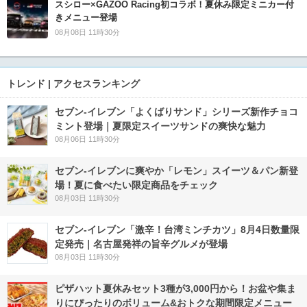
スシロー×GAZOO Racing初コラボ！夏休み限定ミニカー付
きメニュー登場
08月08日 11時30分
トレンド | アクセスランキング
セブン‐イレブン「よくばりサンド」シリーズ新作チョコ
ミント登場｜夏限定スイーツサンドの爽快な魅力
08月06日 11時30分
セブン‐イレブンに爽やか「レモン」スイーツ＆パン新登
場！夏に食べたい限定商品をチェック
08月03日 11時30分
セブン-イレブン「激辛！台湾ミンチカツ」8月4日数量限
定発売｜名古屋発祥の旨辛グルメが登場
08月03日 11時30分
ピザハット夏休みセット3種が3,000円から！お盆や集ま
りにぴったりのボリューム&おトクな期間限定メニュー