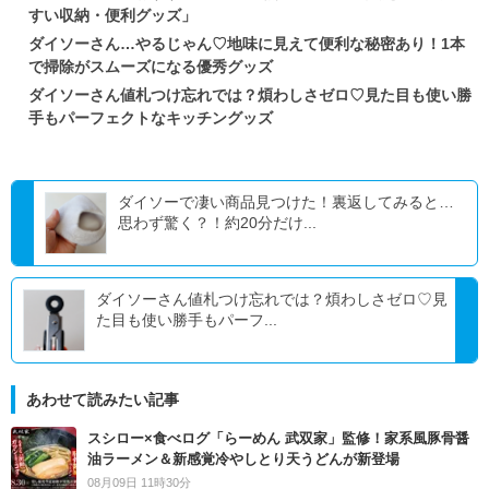
すい収納・便利グッズ」
ダイソーさん…やるじゃん♡地味に見えて便利な秘密あり！1本
で掃除がスムーズになる優秀グッズ
ダイソーさん値札つけ忘れでは？煩わしさゼロ♡見た目も使い勝
手もパーフェクトなキッチングッズ
ダイソーで凄い商品見つけた！裏返してみると…
思わず驚く？！約20分だけ...
ダイソーさん値札つけ忘れでは？煩わしさゼロ♡見
た目も使い勝手もパーフ...
あわせて読みたい記事
スシロー×食べログ「らーめん 武双家」監修！家系風豚骨醤
油ラーメン＆新感覚冷やしとり天うどんが新登場
08月09日 11時30分