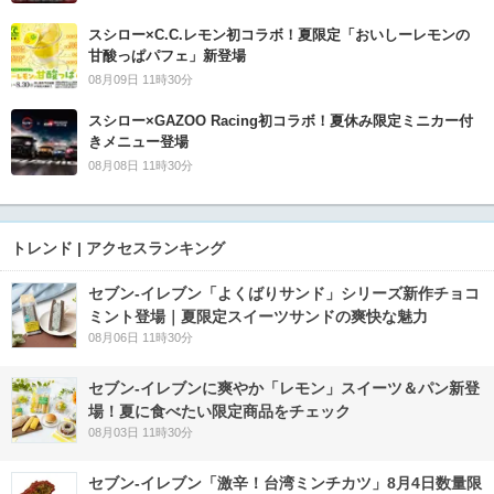
スシロー×C.C.レモン初コラボ！夏限定「おいしーレモンの
甘酸っぱパフェ」新登場
08月09日 11時30分
スシロー×GAZOO Racing初コラボ！夏休み限定ミニカー付
きメニュー登場
08月08日 11時30分
トレンド | アクセスランキング
セブン‐イレブン「よくばりサンド」シリーズ新作チョコ
ミント登場｜夏限定スイーツサンドの爽快な魅力
08月06日 11時30分
セブン‐イレブンに爽やか「レモン」スイーツ＆パン新登
場！夏に食べたい限定商品をチェック
08月03日 11時30分
セブン-イレブン「激辛！台湾ミンチカツ」8月4日数量限