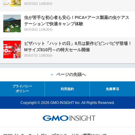
08月03日 11時30分
虫が苦手な初心者も安心！PICA×アース製薬の虫ケアス
テーションで快適キャンプ体験
08月05日 11時30分
ピザハット「ハットの日」8月は新作ビビンバピザ登場！
Mサイズ810円～の特大セール開催
08月07日 11時30分
ページの先頭へ
プライバシー
利用規約
免責事項
ポリシー
Copyright © 2026 GMO INSIGHT Inc. All Rights Reserved.