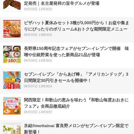
定発売｜名古屋発祥の旨辛グルメが登場
08月03日 11時30分
ピザハット夏休みセット3種が3,000円から！お盆や集ま
りにぴったりのボリューム&おトクな期間限定メニュー
08月03日 13時00分
長野県150周年記念フェアがセブン-イレブンで開催 味
噌や伝統野菜を使った新商品21品が登場
08月04日 11時30分
セブン‐イレブン「からあげ棒」「アメリカンドッグ」3
日間限定30円引きセールを開催中！
08月07日 11時30分
関西限定！和歌山の恵みを味わう『和歌山毎度おおきに
フェア』全商品徹底紹介
08月03日 11時30分
氷結®mottainai 富良野メロンがセブン‐イレブン限定で
新登場！