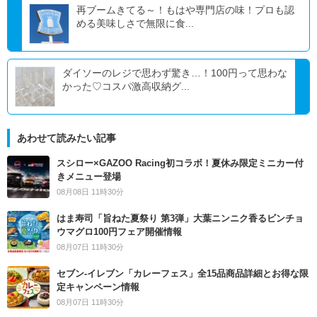
再ブームきてる～！もはや専門店の味！プロも認
める美味しさで無限に食...
ダイソーのレジで思わず驚き…！100円って思わな
かった♡コスパ激高収納グ...
あわせて読みたい記事
スシロー×GAZOO Racing初コラボ！夏休み限定ミニカー付
きメニュー登場
08月08日 11時30分
はま寿司「旨ねた夏祭り 第3弾」大葉ニンニク香るビンチョ
ウマグロ100円フェア開催情報
08月07日 11時30分
セブン‐イレブン「カレーフェス」全15品商品詳細とお得な限
定キャンペーン情報
08月07日 11時30分