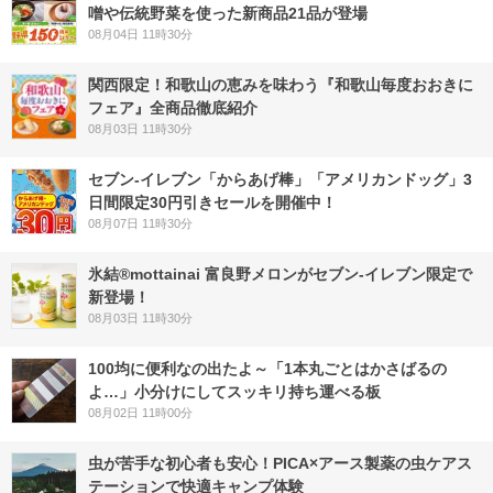
噌や伝統野菜を使った新商品21品が登場
08月04日 11時30分
関西限定！和歌山の恵みを味わう『和歌山毎度おおきに
フェア』全商品徹底紹介
08月03日 11時30分
セブン‐イレブン「からあげ棒」「アメリカンドッグ」3
日間限定30円引きセールを開催中！
08月07日 11時30分
氷結®mottainai 富良野メロンがセブン‐イレブン限定で
新登場！
08月03日 11時30分
100均に便利なの出たよ～「1本丸ごとはかさばるの
よ…」小分けにしてスッキリ持ち運べる板
08月02日 11時00分
虫が苦手な初心者も安心！PICA×アース製薬の虫ケアス
テーションで快適キャンプ体験