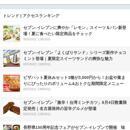
トレンド | アクセスランキング
セブン‐イレブンに爽やか「レモン」スイーツ＆パン新登
場！夏に食べたい限定商品をチェック
08月03日 11時30分
セブン‐イレブン「よくばりサンド」シリーズ新作チョコ
ミント登場｜夏限定スイーツサンドの爽快な魅力
08月06日 11時30分
ピザハット夏休みセット3種が3,000円から！お盆や集ま
りにぴったりのボリューム&おトクな期間限定メニュー
08月03日 13時00分
セブン-イレブン「激辛！台湾ミンチカツ」8月4日数量限
定発売｜名古屋発祥の旨辛グルメが登場
08月03日 11時30分
長野県150周年記念フェアがセブン-イレブンで開催 味