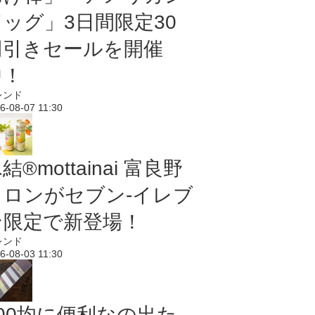
ドッグ」3日間限定30
円引きセールを開催
中！
レンド
6-08-07 11:30
結®mottainai 富良野
メロンがセブン‐イレブ
ン限定で新登場！
レンド
6-08-03 11:30
100均に便利なの出た