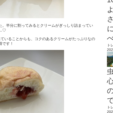
た。半分に割ってみるとクリームがぎっしり詰まってい
…♡
れていることからも、コクのあるクリームがたっぷりなの
得です！
ト
202
心
ト
202