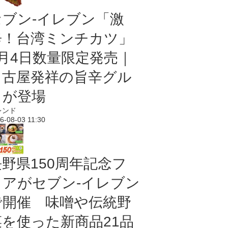
セブン-イレブン「激
辛！台湾ミンチカツ」
8月4日数量限定発売｜
名古屋発祥の旨辛グル
メが登場
レンド
6-08-03 11:30
長野県150周年記念フ
ェアがセブン-イレブン
で開催 味噌や伝統野
菜を使った新商品21品