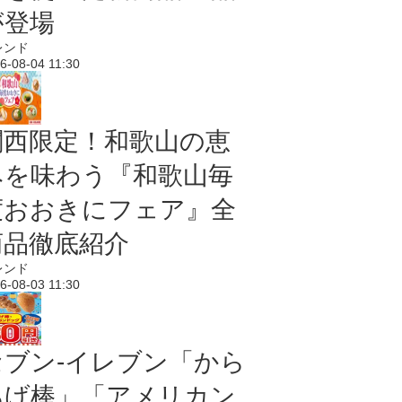
が登場
レンド
6-08-04 11:30
関西限定！和歌山の恵
みを味わう『和歌山毎
度おおきにフェア』全
商品徹底紹介
レンド
6-08-03 11:30
セブン‐イレブン「から
あげ棒」「アメリカン