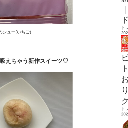
ト
シュー(いちご)
202
吸えちゃう新作スイーツ♡
ト
ト
202