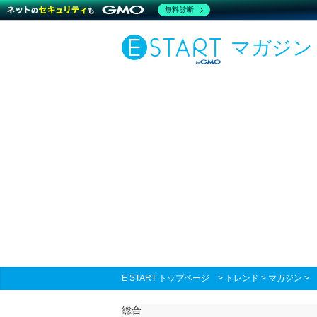
無料診断
マガジン
E START トップページ
>
トレンド
>
マガジン
総合