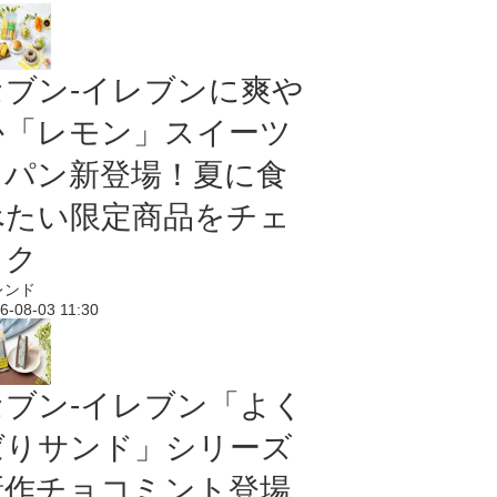
セブン‐イレブンに爽や
か「レモン」スイーツ
＆パン新登場！夏に食
べたい限定商品をチェ
ック
レンド
6-08-03 11:30
セブン‐イレブン「よく
ばりサンド」シリーズ
新作チョコミント登場