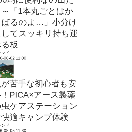
よ～「1本丸ごとはか
さばるのよ…」小分け
にしてスッキリ持ち運
べる板
レンド
6-08-02 11:00
虫が苦手な初心者も安
！PICA×アース製薬
の虫ケアステーション
で快適キャンプ体験
レンド
6-08-05 11:30