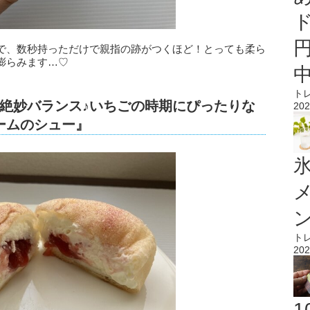
で、数秒持っただけで親指の跡がつくほど！とっても柔ら
膨らみます…♡
ト
絶妙バランス♪いちごの時期にぴったりな
202
ームのシュー』
氷
ト
202