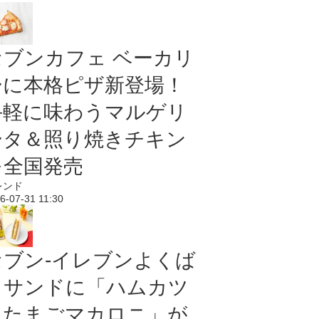
セブンカフェ ベーカリ
ーに本格ピザ新登場！
手軽に味わうマルゲリ
ータ＆照り焼きチキン
を全国発売
レンド
6-07-31 11:30
セブン‐イレブンよくば
りサンドに「ハムカツ
＆たまごマカロニ」が