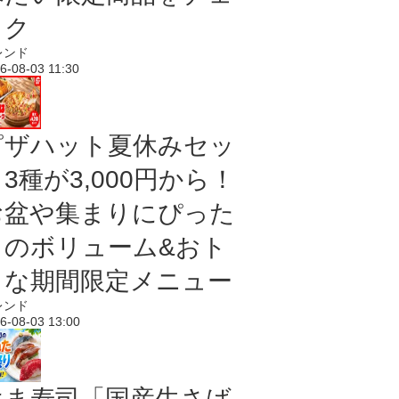
ック
レンド
6-08-03 11:30
ピザハット夏休みセッ
3種が3,000円から！
お盆や集まりにぴった
りのボリューム&おト
クな期間限定メニュー
レンド
6-08-03 13:00
はま寿司「国産生さば