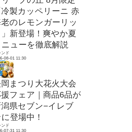
「冷製カッペリーニ 赤
海老のレモンガーリッ
ク」新登場！爽やか夏
メニューを徹底解説
レンド
6-08-01 11:30
長岡まつり大花火大会
応援フェア｜商品6品が
新潟県セブン−イレブ
ンに登場中！
レンド
6-07-31 11:30