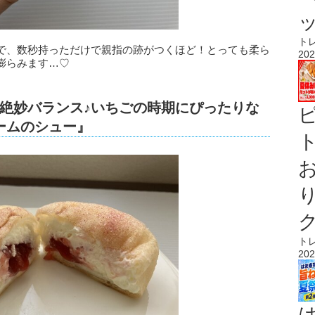
ト
で、数秒持っただけで親指の跡がつくほど！とっても柔ら
202
膨らみます…♡
絶妙バランス♪いちごの時期にぴったりな
ームのシュー』
ト
ト
202