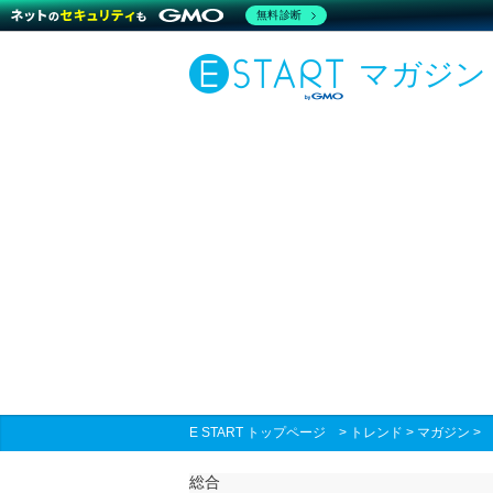
無料診断
マガジン
E START トップページ
>
トレンド
>
マガジン
総合