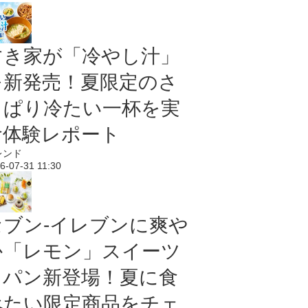
すき家が「冷やし汁」
を新発売！夏限定のさ
っぱり冷たい一杯を実
食体験レポート
レンド
6-07-31 11:30
セブン‐イレブンに爽や
か「レモン」スイーツ
＆パン新登場！夏に食
べたい限定商品をチェ