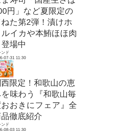
100円」など夏限定の
旨ねた第2弾！漬けホ
タルイカや本鮪ほほ肉
も登場中
レンド
6-07-31 11:30
関西限定！和歌山の恵
みを味わう『和歌山毎
度おおきにフェア』全
商品徹底紹介
レンド
6-08-03 11:30