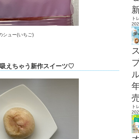
ト
202
シュー(いちご)
吸えちゃう新作スイーツ♡
ル
ト
202