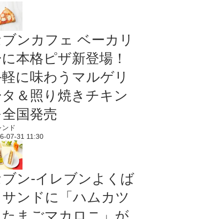
セブンカフェ ベーカリ
ーに本格ピザ新登場！
手軽に味わうマルゲリ
ータ＆照り焼きチキン
を全国発売
レンド
6-07-31 11:30
セブン‐イレブンよくば
りサンドに「ハムカツ
＆たまごマカロニ」が