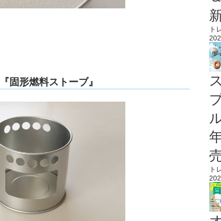
ト
202
『固形燃料ストーブ』
ル
ト
202