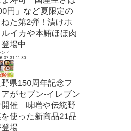
100円」など夏限定の
旨ねた第2弾！漬けホ
タルイカや本鮪ほほ肉
も登場中
レンド
6-07-31 11:30
長野県150周年記念フ
ェアがセブン-イレブン
で開催 味噌や伝統野
菜を使った新商品21品
が登場