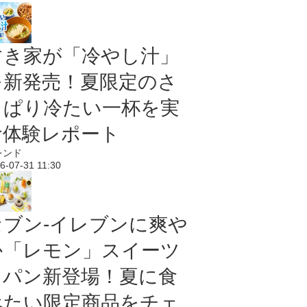
すき家が「冷やし汁」
を新発売！夏限定のさ
っぱり冷たい一杯を実
食体験レポート
レンド
6-07-31 11:30
セブン‐イレブンに爽や
か「レモン」スイーツ
＆パン新登場！夏に食
べたい限定商品をチェ