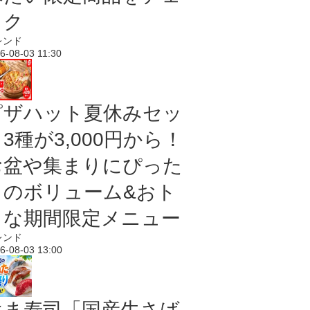
ック
レンド
6-08-03 11:30
ピザハット夏休みセッ
3種が3,000円から！
お盆や集まりにぴった
りのボリューム&おト
クな期間限定メニュー
レンド
6-08-03 13:00
はま寿司「国産生さば