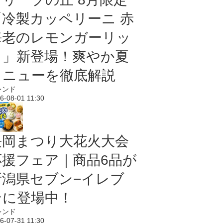
「冷製カッペリーニ 赤
海老のレモンガーリッ
ク」新登場！爽やか夏
メニューを徹底解説
レンド
6-08-01 11:30
長岡まつり大花火大会
応援フェア｜商品6品が
新潟県セブン−イレブ
ンに登場中！
レンド
6-07-31 11:30