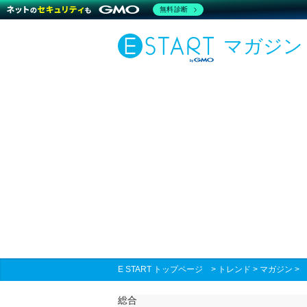
無料診断
マガジン
E START トップページ
>
トレンド
>
マガジン
総合