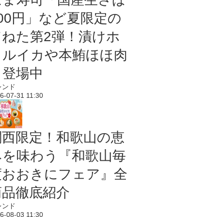
100円」など夏限定の
旨ねた第2弾！漬けホ
タルイカや本鮪ほほ肉
も登場中
レンド
6-07-31 11:30
関西限定！和歌山の恵
みを味わう『和歌山毎
度おおきにフェア』全
商品徹底紹介
レンド
6-08-03 11:30