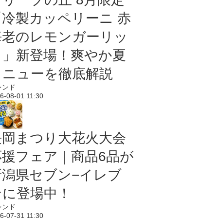
「冷製カッペリーニ 赤
海老のレモンガーリッ
ク」新登場！爽やか夏
メニューを徹底解説
レンド
6-08-01 11:30
長岡まつり大花火大会
応援フェア｜商品6品が
新潟県セブン−イレブ
ンに登場中！
レンド
6-07-31 11:30