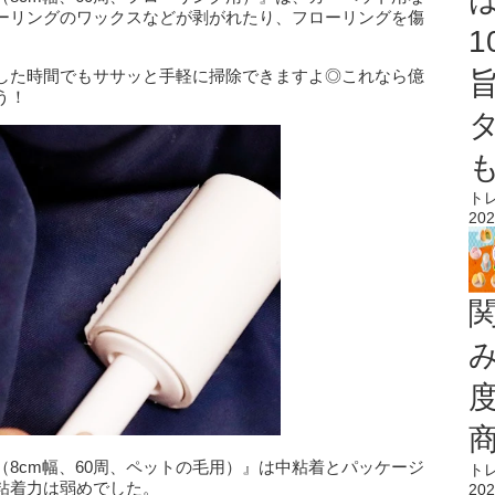
ーリングのワックスなどが剥がれたり、フローリングを傷
した時間でもササッと手軽に掃除できますよ◎これなら億
う！
ト
202
8cm幅、60周、ペットの毛用）』は中粘着とパッケージ
ト
粘着力は弱めでした。
202