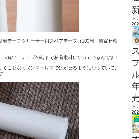
ト
202
粘着テープクリーナー用スペアテープ（100周、幅寄せ粘
一味違い、テープの端まで粘着素材になっているんです！
つくことなくノンストレスではがせるようになっていて、
ル
◎
ト
202