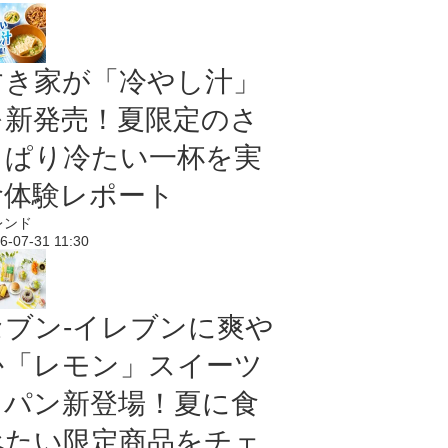
すき家が「冷やし汁」
を新発売！夏限定のさ
っぱり冷たい一杯を実
食体験レポート
レンド
6-07-31 11:30
セブン‐イレブンに爽や
か「レモン」スイーツ
＆パン新登場！夏に食
べたい限定商品をチェ