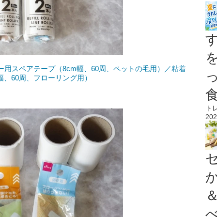
ー用スペアテープ（8cm幅、60周、ペットの毛用）／粘着
幅、60周、フローリング用）
ト
202