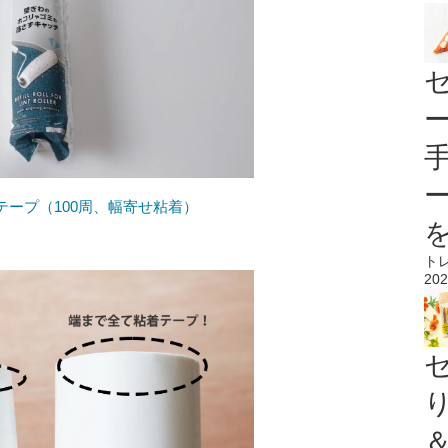
ープ（100周、幅寄せ粘着）
ト
202