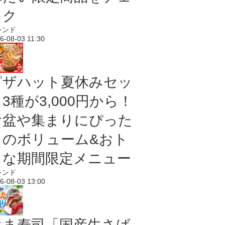
ック
レンド
6-08-03 11:30
ピザハット夏休みセッ
3種が3,000円から！
お盆や集まりにぴった
りのボリューム&おト
クな期間限定メニュー
レンド
6-08-03 13:00
はま寿司「国産生さば