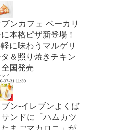
セブンカフェ ベーカリ
ーに本格ピザ新登場！
手軽に味わうマルゲリ
ータ＆照り焼きチキン
を全国発売
レンド
6-07-31 11:30
セブン‐イレブンよくば
りサンドに「ハムカツ
＆たまごマカロニ」が