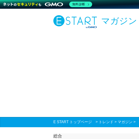
無料診断
マガジン
E START トップページ
>
トレンド
>
マガジン
総合