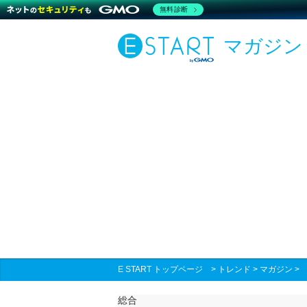
無料診断
マガジン
E START トップページ
>
トレンド
>
マガジン
総合