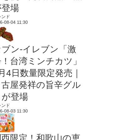
が登場
レンド
6-08-04 11:30
セブン-イレブン「激
辛！台湾ミンチカツ」
8月4日数量限定発売｜
名古屋発祥の旨辛グル
メが登場
レンド
6-08-03 11:30
関西限定！和歌山の恵