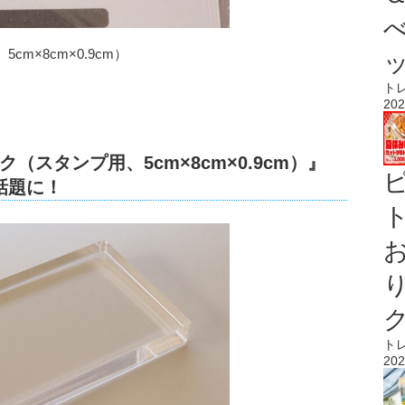
m×8cm×0.9cm）
ト
202
スタンプ用、5cm×8cm×0.9cm）』
話題に！
ト
ト
202