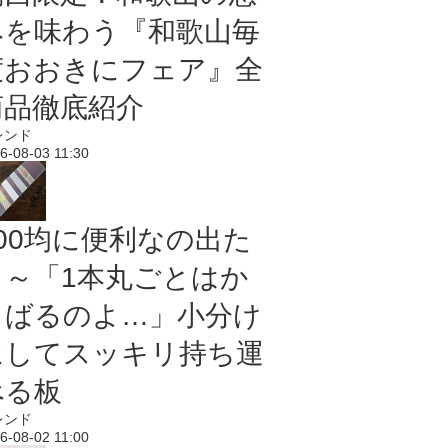
みを味わう『和歌山毎
度おおきにフェア』全
商品徹底紹介
レンド
6-08-03 11:30
100均に便利なの出た
よ～「1本丸ごとはか
さばるのよ…」小分け
にしてスッキリ持ち運
べる板
レンド
6-08-02 11:00