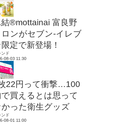
結®mottainai 富良野
メロンがセブン‐イレブ
ン限定で新登場！
レンド
6-08-03 11:30
枚22円って衝撃…100
均で買えるとは思って
なかった衛生グッズ
レンド
6-08-01 11:00