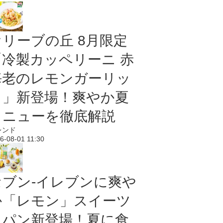
オリーブの丘 8月限定
「冷製カッペリーニ 赤
海老のレモンガーリッ
ク」新登場！爽やか夏
メニューを徹底解説
レンド
6-08-01 11:30
セブン‐イレブンに爽や
か「レモン」スイーツ
＆パン新登場！夏に食