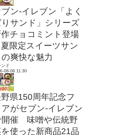
セブン‐イレブン「よく
ばりサンド」シリーズ
新作チョコミント登場
｜夏限定スイーツサン
ドの爽快な魅力
レンド
6-08-06 11:30
長野県150周年記念フ
ェアがセブン-イレブン
で開催 味噌や伝統野
菜を使った新商品21品