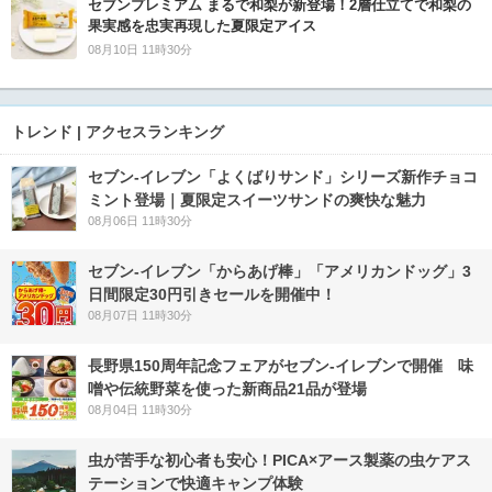
セブンプレミアム まるで和梨が新登場！2層仕立てで和梨の
果実感を忠実再現した夏限定アイス
08月10日 11時30分
トレンド | アクセスランキング
セブン‐イレブン「よくばりサンド」シリーズ新作チョコ
ミント登場｜夏限定スイーツサンドの爽快な魅力
08月06日 11時30分
セブン‐イレブン「からあげ棒」「アメリカンドッグ」3
日間限定30円引きセールを開催中！
08月07日 11時30分
長野県150周年記念フェアがセブン-イレブンで開催 味
噌や伝統野菜を使った新商品21品が登場
08月04日 11時30分
虫が苦手な初心者も安心！PICA×アース製薬の虫ケアス
テーションで快適キャンプ体験