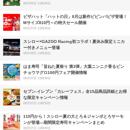
08月05日 11時30分
ピザハット「ハットの日」8月は新作ビビンバピザ登場！
Mサイズ810円～の特大セール開催
08月07日 11時30分
スシロー×GAZOO Racing初コラボ！夏休み限定ミニカ
ー付きメニュー登場
08月08日 11時30分
はま寿司「旨ねた夏祭り 第3弾」大葉ニンニク香るビン
チョウマグロ100円フェア開催情報
08月07日 11時30分
セブン‐イレブン「カレーフェス」全15品商品詳細とお得
な限定キャンペーン情報
08月07日 11時30分
110円から！スシロー夏の大とろ＆ジャンボとろサーモ
ンが登場―期間限定寿司キャンペーンまとめ
08月07日 11時30分