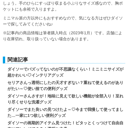
しょう。手のひらにすっぽり収まる小ぶりなサイズ感なので、胸ポ
ケットにも余裕で入りますよ。
ミニマル派の方以外にもおすすめなので、気になる方はぜひダイソ
ーで探してみてくださいね♪
※記事内の商品情報は筆者購入時点（2023年1月）です。店舗によ
り在庫切れ、取り扱っていない場合があります。
関連記事
ダイソーでバズってないのが不思議なくらい！ミニミニサイズが
超かわいい♡インテリアグッズ
セリアさんっ透明にしたの天才すぎない？重ねて使えるのがあり
がたい～♡使い捨ての便利グッズ
ダイソーさんさすが！地味に見えて欲しい機能が全部入り！至れ
り尽くせりな洗濯グッズ
ダイソーでまた良いの見つけたよ～♡今まで我慢して使ってまし
た…一家に1つ欲しい便利グッズ
ダイソーの画期的アイテム見つけた！ピタッとくっつけて自由自