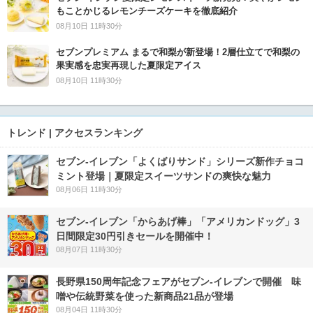
もことかじるレモンチーズケーキを徹底紹介
08月10日 11時30分
セブンプレミアム まるで和梨が新登場！2層仕立てで和梨の
果実感を忠実再現した夏限定アイス
08月10日 11時30分
トレンド | アクセスランキング
セブン‐イレブン「よくばりサンド」シリーズ新作チョコ
ミント登場｜夏限定スイーツサンドの爽快な魅力
08月06日 11時30分
セブン‐イレブン「からあげ棒」「アメリカンドッグ」3
日間限定30円引きセールを開催中！
08月07日 11時30分
長野県150周年記念フェアがセブン-イレブンで開催 味
噌や伝統野菜を使った新商品21品が登場
08月04日 11時30分