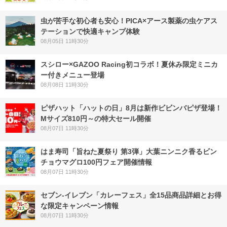
虫が苦手な初心者も安心！PICA×アース製薬の虫ケアス
テーションで快適キャンプ体験
08月05日 11時30分
スシロー×GAZOO Racing初コラボ！夏休み限定ミニカ
ー付きメニュー登場
08月08日 11時30分
ピザハット「ハットの日」8月は新作ビビンバピザ登場！
Mサイズ810円～の特大セール開催
08月07日 11時30分
はま寿司「旨ねた夏祭り 第3弾」大葉ニンニク香るビン
チョウマグロ100円フェア開催情報
08月07日 11時30分
セブン‐イレブン「カレーフェス」全15品商品詳細とお得
な限定キャンペーン情報
08月07日 11時30分