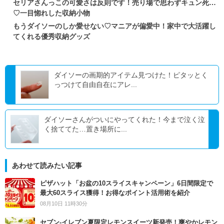
セリアさんっこの可愛さは反則です！売り場で思わずキュン死…
♡一目惚れした収納小物
もうダイソーのしか愛せない♡マニアが偏愛中！家中で大活躍し
てくれる優秀収納グッズ
ダイソーの画期的アイテム見つけた！ピタッとく
っつけて自由自在にアレ...
ダイソーさんがついにやってくれた！今まで泣く泣
く捨ててた…置き場所に...
あわせて読みたい記事
ピザハット「お盆の10スライスキャンペーン」6日間限定で
最大60スライス獲得！お得なポイント活用術を紹介
08月10日 11時30分
セブン‐イレブン夏限定レモンスイーツ新発売！爽やかレモン