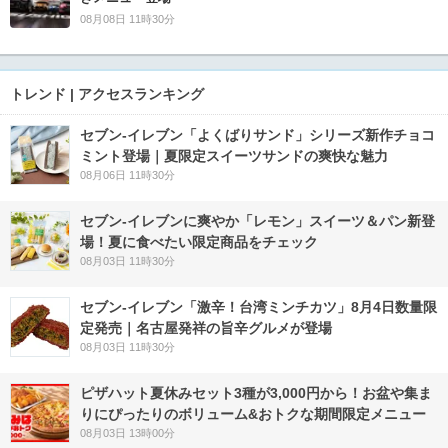
08月08日 11時30分
トレンド | アクセスランキング
セブン‐イレブン「よくばりサンド」シリーズ新作チョコ
ミント登場｜夏限定スイーツサンドの爽快な魅力
08月06日 11時30分
セブン‐イレブンに爽やか「レモン」スイーツ＆パン新登
場！夏に食べたい限定商品をチェック
08月03日 11時30分
セブン-イレブン「激辛！台湾ミンチカツ」8月4日数量限
定発売｜名古屋発祥の旨辛グルメが登場
08月03日 11時30分
ピザハット夏休みセット3種が3,000円から！お盆や集ま
りにぴったりのボリューム&おトクな期間限定メニュー
08月03日 13時00分