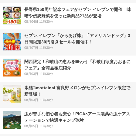
長野県150周年記念フェアがセブン-イレブンで開催 味
噌や伝統野菜を使った新商品21品が登場
08月04日 11時30分
セブン‐イレブン「からあげ棒」「アメリカンドッグ」3
日間限定30円引きセールを開催中！
08月07日 11時30分
関西限定！和歌山の恵みを味わう『和歌山毎度おおきに
フェア』全商品徹底紹介
08月03日 11時30分
氷結®mottainai 富良野メロンがセブン‐イレブン限定で
新登場！
08月03日 11時30分
虫が苦手な初心者も安心！PICA×アース製薬の虫ケアス
テーションで快適キャンプ体験
08月05日 11時30分