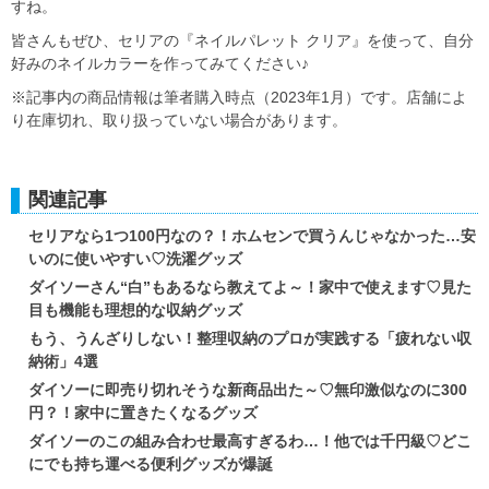
すね。
皆さんもぜひ、セリアの『ネイルパレット クリア』を使って、自分
好みのネイルカラーを作ってみてください♪
※記事内の商品情報は筆者購入時点（2023年1月）です。店舗によ
り在庫切れ、取り扱っていない場合があります。
関連記事
セリアなら1つ100円なの？！ホムセンで買うんじゃなかった…安
いのに使いやすい♡洗濯グッズ
ダイソーさん“白”もあるなら教えてよ～！家中で使えます♡見た
目も機能も理想的な収納グッズ
もう、うんざりしない！整理収納のプロが実践する「疲れない収
納術」4選
ダイソーに即売り切れそうな新商品出た～♡無印激似なのに300
円？！家中に置きたくなるグッズ
ダイソーのこの組み合わせ最高すぎるわ…！他では千円級♡どこ
にでも持ち運べる便利グッズが爆誕