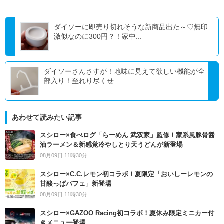
ダイソーに即売り切れそうな新商品出た～♡無印
激似なのに300円？！家中...
ダイソーさんさすが！地味に見えて欲しい機能が全
部入り！至れり尽くせ...
あわせて読みたい記事
スシロー×食べログ「らーめん 武双家」監修！家系風豚骨醤
油ラーメン＆新感覚冷やしとり天うどんが新登場
08月09日 11時30分
スシロー×C.C.レモン初コラボ！夏限定「おいしーレモンの
甘酸っぱパフェ」新登場
08月09日 11時30分
スシロー×GAZOO Racing初コラボ！夏休み限定ミニカー付
きメニュー登場