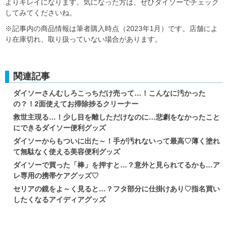
よりキレイになります。気になった方は、ぜひダイソーでチェック
してみてくださいね。
※記事内の商品情報は筆者購入時点（2023年1月）です。店舗によ
り在庫切れ、取り扱っていない場合があります。
関連記事
ダイソーさんむしろこっちだけ売って…！こんなに汚かった
の？！2面使えてお掃除捗るクリーナー
救世主現る…！少し目を離しただけなのに…悲劇をなかったこと
にできるダイソー便利グッズ
ダイソーからもついに出た～！手が汚れないって最高♡薄く塗れ
て無駄なく使える美容便利グッズ
ダイソーで買った「棒」を押すと…？意外と見られてるかも…ア
レ専用の携帯ケアグッズ♡
セリアの鏡をよ～く見ると…？フタ部分に仕掛けあり♡指名買い
したくなるアイディアグッズ