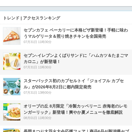
トレンド | アクセスランキング
セブンカフェ ベーカリーに本格ピザ新登場！手軽に味わ
うマルゲリータ＆照り焼きチキンを全国発売
07月31日 11時30分
セブン‐イレブンよくばりサンドに「ハムカツ＆たまごマ
カロニ」が新登場！
07月31日 11時30分
スターバックス初のカプセルトイ「ジョイフル カプセ
ル」が2026年8月2日に都内限定発売
07月31日 13時00分
オリーブの丘 8月限定「冷製カッペリーニ 赤海老のレモ
ンガーリック」新登場！爽やか夏メニューを徹底解説
08月01日 11時30分
長岡まつり大花火大会応援フェア｜商品6品が新潟県セブ