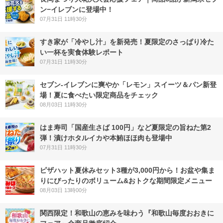
ン−イレブンに登場中！
07月31日 11時30分
すき家が「冷やし汁」を新発売！夏限定のさっぱり冷た
い一杯を実食体験レポート
07月31日 11時30分
セブン‐イレブンに爽やか「レモン」スイーツ＆パン新登
場！夏に食べたい限定商品をチェック
08月03日 11時30分
はま寿司「国産生さば 100円」など夏限定の旨ねた第2
弾！漬けホタルイカや本鮪ほほ肉も登場中
07月31日 11時30分
ピザハット夏休みセット3種が3,000円から！お盆や集ま
りにぴったりのボリューム&おトクな期間限定メニュー
08月03日 13時00分
関西限定！和歌山の恵みを味わう『和歌山毎度おおきに