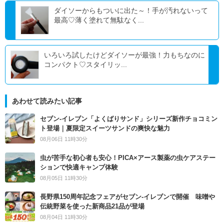
ダイソーからもついに出た～！手が汚れないって
最高♡薄く塗れて無駄なく...
いろいろ試したけどダイソーが最強！力もちなのに
コンパクト♡スタイリッ...
あわせて読みたい記事
セブン‐イレブン「よくばりサンド」シリーズ新作チョコミン
ト登場｜夏限定スイーツサンドの爽快な魅力
08月06日 11時30分
虫が苦手な初心者も安心！PICA×アース製薬の虫ケアステー
ションで快適キャンプ体験
08月05日 11時30分
長野県150周年記念フェアがセブン-イレブンで開催 味噌や
伝統野菜を使った新商品21品が登場
08月04日 11時30分