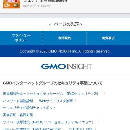
フェア』全商品徹底紹介
08月03日 11時30分
ページの先頭へ
プライバシー
利用規約
免責事項
ポリシー
Copyright © 2026 GMO INSIGHT Inc. All Rights Reserved.
GMOインターネットグループのセキュリティ事業について
世界初総合ネットセキュリティサービス「GMOセキュリティ24」
パスワード漏洩診断
Webサイトリスク診断
セキュリティ相談AIチャットボット
実在証明・盗聴対策
サイバー攻撃対策（GMOサイバーセキュリティ byイエラエ）
サイバー攻撃対策（GMO Flatt Security）
なりすまし対策