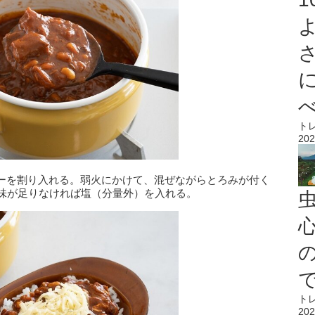
ト
202
ーを割り入れる。弱火にかけて、混ぜながらとろみが付く
塩味が足りなければ塩（分量外）を入れる。
心
ト
202