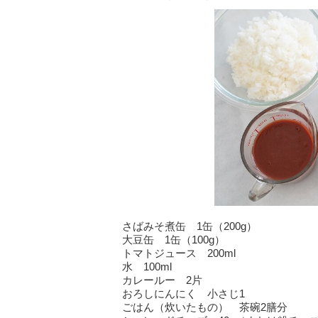
さばみそ煮缶 1缶（200g）
大豆缶 1缶（100g）
トマトジュース 200ml
水 100ml
カレールー 2片
おろしにんにく 小さじ1
ごはん（炊いたもの） 茶碗2膳分