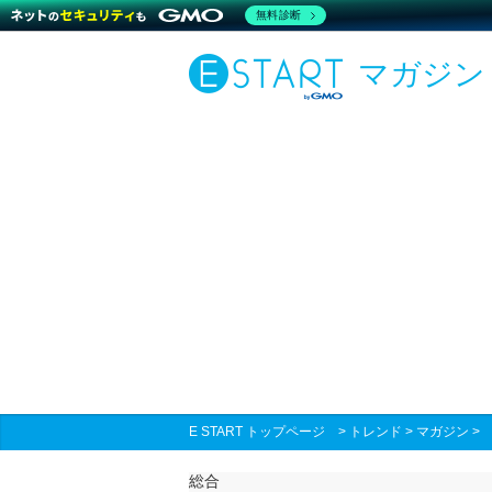
無料診断
マガジン
E START トップページ
>
トレンド
>
マガジン
総合