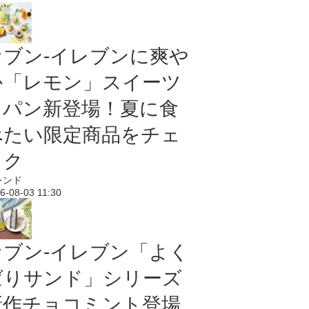
セブン‐イレブンに爽や
か「レモン」スイーツ
＆パン新登場！夏に食
べたい限定商品をチェ
ック
レンド
6-08-03 11:30
セブン‐イレブン「よく
ばりサンド」シリーズ
新作チョコミント登場