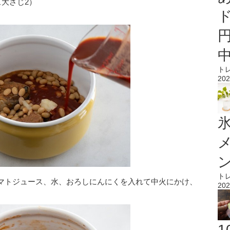
ズ大さじ2）
ト
202
氷
ト
マトジュース、水、おろしにんにくを入れて中火にかけ、
202