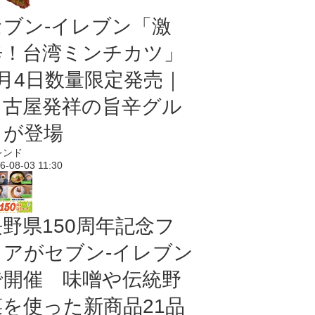
セブン-イレブン「激
辛！台湾ミンチカツ」
8月4日数量限定発売｜
名古屋発祥の旨辛グル
メが登場
レンド
6-08-03 11:30
長野県150周年記念フ
ェアがセブン-イレブン
で開催 味噌や伝統野
菜を使った新商品21品