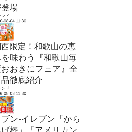
が登場
レンド
6-08-04 11:30
関西限定！和歌山の恵
みを味わう『和歌山毎
度おおきにフェア』全
商品徹底紹介
レンド
6-08-03 11:30
セブン‐イレブン「から
あげ棒」「アメリカン