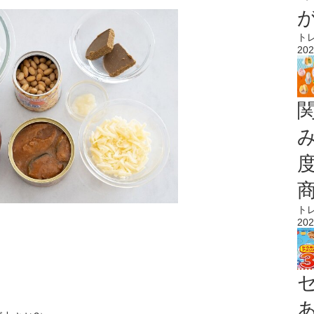
ト
202
ト
202