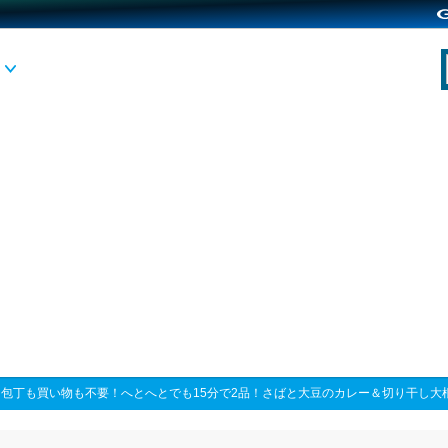
>
包丁も買い物も不要！へとへとでも15分で2品！さばと大豆のカレー＆切り干し大