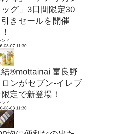
ドッグ」3日間限定30
円引きセールを開催
中！
レンド
6-08-07 11:30
結®mottainai 富良野
メロンがセブン‐イレブ
ン限定で新登場！
レンド
6-08-03 11:30
100均に便利なの出た