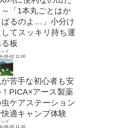
よ～「1本丸ごとはか
さばるのよ…」小分け
にしてスッキリ持ち運
べる板
レンド
6-08-02 11:00
虫が苦手な初心者も安
！PICA×アース製薬
の虫ケアステーション
で快適キャンプ体験
レンド
6-08-05 11:30