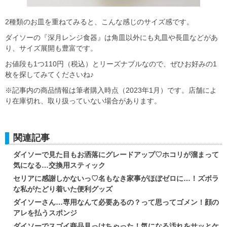
2種類のお皿を重ねてみると、こんな感じのサイズ感です。
ダイソーの『深月レンジ食器』は角皿以外にも丸皿や長皿などがあ
り、サイズ展開も豊富です。
お値段も1つ110円（税込）とリーズナブルなので、ぜひお好みの1
枚を探してみてくださいね♪
※記事内の商品情報は筆者購入時点（2023年1月）です。店舗によ
り在庫切れ、取り扱っていない場合があります。
関連記事
ダイソーで見た目もお洒落にグレードアップ♡ホコリが溜まって
気になる…交換用スティック
セリアに感謝しかないっ♡名もなき家事がほぼゼロに…！ズボラ
な私がたどり着いた便利グッズ
ダイソーさん…専用なんて必要あるの？って思ってゴメン！顔の
アレを払うスポンジ
ダイソーでスゴイ商品見っけちゃった！気になる汚れをサッとケ