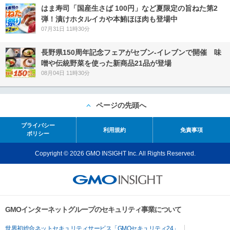
はま寿司「国産生さば 100円」など夏限定の旨ねた第2
弾！漬けホタルイカや本鮪ほほ肉も登場中
07月31日 11時30分
長野県150周年記念フェアがセブン-イレブンで開催 味
噌や伝統野菜を使った新商品21品が登場
08月04日 11時30分
ページの先頭へ
プライバシー
利用規約
免責事項
ポリシー
Copyright © 2026 GMO INSIGHT Inc. All Rights Reserved.
GMOインターネットグループのセキュリティ事業について
世界初総合ネットセキュリティサービス「GMOセキュリティ24」