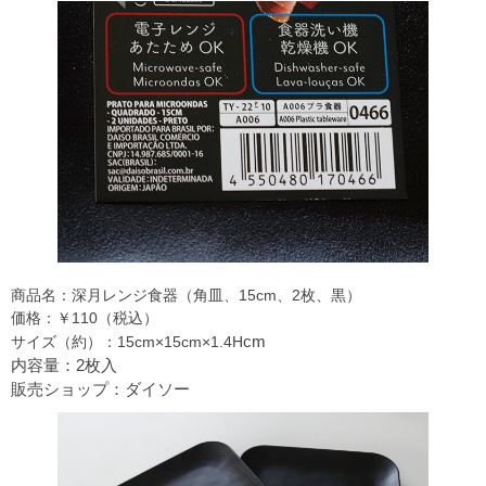
商品名：深月レンジ食器（角皿、15cm、2枚、黒）
価格：￥110（税込）
cm
サイズ（約）：15cm×15cm×1.4H
内容量：2枚入
販売ショップ：ダイソー