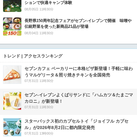
ションで快適キャンプ体験
08月05日 11時30分
長野県150周年記念フェアがセブン-イレブンで開催 味噌や
伝統野菜を使った新商品21品が登場
08月04日 11時30分
トレンド | アクセスランキング
セブンカフェ ベーカリーに本格ピザ新登場！手軽に味わ
うマルゲリータ＆照り焼きチキンを全国発売
07月31日 11時30分
セブン‐イレブンよくばりサンドに「ハムカツ＆たまごマ
カロニ」が新登場！
07月31日 11時30分
スターバックス初のカプセルトイ「ジョイフル カプセ
ル」が2026年8月2日に都内限定発売
07月31日 13時00分