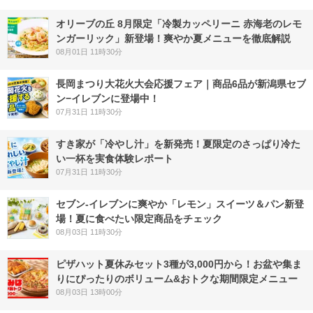
オリーブの丘 8月限定「冷製カッペリーニ 赤海老のレモ
ンガーリック」新登場！爽やか夏メニューを徹底解説
08月01日 11時30分
長岡まつり大花火大会応援フェア｜商品6品が新潟県セブ
ン−イレブンに登場中！
07月31日 11時30分
すき家が「冷やし汁」を新発売！夏限定のさっぱり冷た
い一杯を実食体験レポート
07月31日 11時30分
セブン‐イレブンに爽やか「レモン」スイーツ＆パン新登
場！夏に食べたい限定商品をチェック
08月03日 11時30分
ピザハット夏休みセット3種が3,000円から！お盆や集ま
りにぴったりのボリューム&おトクな期間限定メニュー
08月03日 13時00分