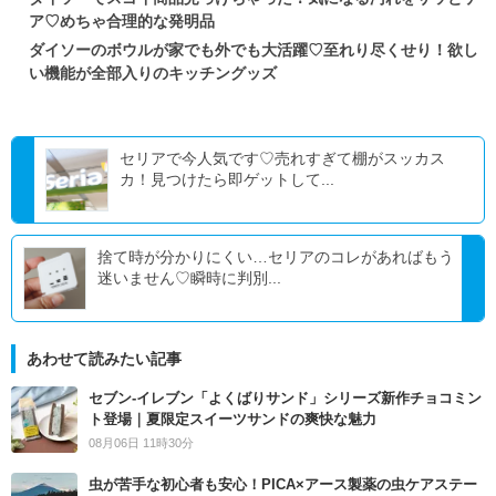
ア♡めちゃ合理的な発明品
ダイソーのボウルが家でも外でも大活躍♡至れり尽くせり！欲し
い機能が全部入りのキッチングッズ
セリアで今人気です♡売れすぎて棚がスッカス
カ！見つけたら即ゲットして...
捨て時が分かりにくい…セリアのコレがあればもう
迷いません♡瞬時に判別...
あわせて読みたい記事
セブン‐イレブン「よくばりサンド」シリーズ新作チョコミン
ト登場｜夏限定スイーツサンドの爽快な魅力
08月06日 11時30分
虫が苦手な初心者も安心！PICA×アース製薬の虫ケアステー