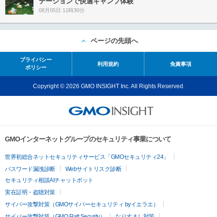
テーションで快適キャンプ体験
08月05日 11時30分
ページの先頭へ
プライバシー
利用規約
免責事項
ポリシー
Copyright © 2026 GMO INSIGHT Inc. All Rights Reserved.
GMOインターネットグループのセキュリティ事業について
世界初総合ネットセキュリティサービス「GMOセキュリティ24」
パスワード漏洩診断
Webサイトリスク診断
セキュリティ相談AIチャットボット
実在証明・盗聴対策
サイバー攻撃対策（GMOサイバーセキュリティ byイエラエ）
サイバー攻撃対策（GMO Flatt Security）
なりすまし対策