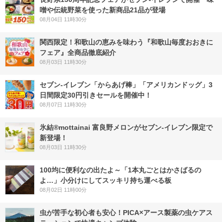
噌や伝統野菜を使った新商品21品が登場
08月04日 11時30分
関西限定！和歌山の恵みを味わう『和歌山毎度おおきに
フェア』全商品徹底紹介
08月03日 11時30分
セブン‐イレブン「からあげ棒」「アメリカンドッグ」3
日間限定30円引きセールを開催中！
08月07日 11時30分
氷結®mottainai 富良野メロンがセブン‐イレブン限定で
新登場！
08月03日 11時30分
100均に便利なの出たよ～「1本丸ごとはかさばるの
よ…」小分けにしてスッキリ持ち運べる板
08月02日 11時00分
虫が苦手な初心者も安心！PICA×アース製薬の虫ケアス