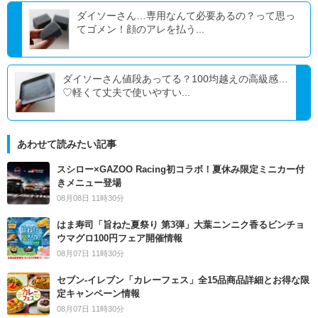
ダイソーさん…専用なんて必要あるの？って思っ
てゴメン！顔のアレを払う...
ダイソーさん値段あってる？100均越えの高級感…
♡軽くて丈夫で使いやすい...
あわせて読みたい記事
スシロー×GAZOO Racing初コラボ！夏休み限定ミニカー付
きメニュー登場
08月08日 11時30分
はま寿司「旨ねた夏祭り 第3弾」大葉ニンニク香るビンチョ
ウマグロ100円フェア開催情報
08月07日 11時30分
セブン‐イレブン「カレーフェス」全15品商品詳細とお得な限
定キャンペーン情報
08月07日 11時30分