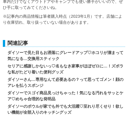
車内だけでなくアウトドアやキャンプでも使い勝手がいいので、ぜ
ひ手に取ってみてくださいね。
※記事内の商品情報は筆者購入時点（2023年1月）です。店舗によ
り在庫切れ、取り扱っていない場合があります。
関連記事
ダイソーで見た目もお洒落にグレードアップ♡ホコリが溜まって
気になる…交換用スティック
セリアに感謝しかないっ♡名もなき家事がほぼゼロに…！ズボラ
な私がたどり着いた便利グッズ
ダイソーさん…専用なんて必要あるの？って思ってゴメン！顔の
アレを払うスポンジ
ダイソーでスゴイ商品見っけちゃった！気になる汚れをサッとケ
ア♡めちゃ合理的な発明品
ダイソーのボウルが家でも外でも大活躍♡至れり尽くせり！欲し
い機能が全部入りのキッチングッズ