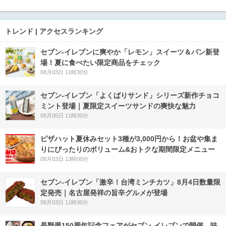
トレンド | アクセスランキング
セブン‐イレブンに爽やか「レモン」スイーツ＆パン新登
場！夏に食べたい限定商品をチェック
08月03日 11時30分
セブン‐イレブン「よくばりサンド」シリーズ新作チョコ
ミント登場｜夏限定スイーツサンドの爽快な魅力
08月06日 11時30分
ピザハット夏休みセット3種が3,000円から！お盆や集ま
りにぴったりのボリューム&おトクな期間限定メニュー
08月03日 13時00分
セブン-イレブン「激辛！台湾ミンチカツ」8月4日数量限
定発売｜名古屋発祥の旨辛グルメが登場
08月03日 11時30分
長野県150周年記念フェアがセブン-イレブンで開催 味