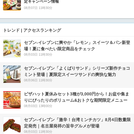
定キャンペーン情報
08月07日 11時30分
トレンド | アクセスランキング
セブン‐イレブンに爽やか「レモン」スイーツ＆パン新登
場！夏に食べたい限定商品をチェック
08月03日 11時30分
セブン‐イレブン「よくばりサンド」シリーズ新作チョコ
ミント登場｜夏限定スイーツサンドの爽快な魅力
08月06日 11時30分
ピザハット夏休みセット3種が3,000円から！お盆や集ま
りにぴったりのボリューム&おトクな期間限定メニュー
08月03日 13時00分
セブン-イレブン「激辛！台湾ミンチカツ」8月4日数量限
定発売｜名古屋発祥の旨辛グルメが登場
08月03日 11時30分