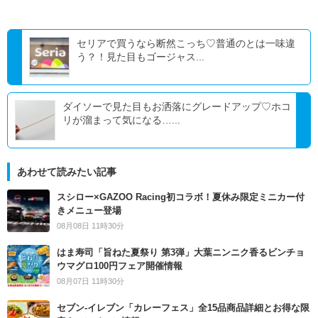
セリアで買うなら断然こっち♡普通のとは一味違
う？！見た目もゴージャス...
ダイソーで見た目もお洒落にグレードアップ♡ホコ
リが溜まって気になる…...
あわせて読みたい記事
スシロー×GAZOO Racing初コラボ！夏休み限定ミニカー付
きメニュー登場
08月08日 11時30分
はま寿司「旨ねた夏祭り 第3弾」大葉ニンニク香るビンチョ
ウマグロ100円フェア開催情報
08月07日 11時30分
セブン‐イレブン「カレーフェス」全15品商品詳細とお得な限