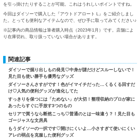
を引っ掛けたりすることが可能。これはうれしいポイントですね。
今回はダイソーで購入した『アウトドアロート L』をご紹介しまし
た。とっても便利なアイテムなので、ぜひ手に取ってみてください♪
※記事内の商品情報は筆者購入時点（2023年1月）です。店舗によ
り在庫切れ、取り扱っていない場合があります。
関連記事
ダイソーで掘り出しもの発見♡中身が謎だけどスルーしないで！
見た目も使い勝手も優秀なグッズ
ダイソーさんさすがです！色がイマイチだった…くるくる回すだ
け♡人気の便利グッズが進化してた
すっきりを保つには「ためない」が大切！整理収納のプロが家に
あったらすぐに手放す3つのもの
セリアで買うなら断然こっち♡普通のとは一味違う？！見た目も
ゴージャスな文房具
もうダイソーの一択です♡開けにくいよ…小さすぎて使いにくい
アレの弱点を克服した便利グッズ