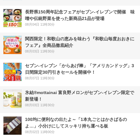
長野県150周年記念フェアがセブン-イレブンで開催 味
噌や伝統野菜を使った新商品21品が登場
08月04日 11時30分
関西限定！和歌山の恵みを味わう『和歌山毎度おおきに
フェア』全商品徹底紹介
08月03日 11時30分
セブン‐イレブン「からあげ棒」「アメリカンドッグ」3
日間限定30円引きセールを開催中！
08月07日 11時30分
氷結®mottainai 富良野メロンがセブン‐イレブン限定で
新登場！
08月03日 11時30分
100均に便利なの出たよ～「1本丸ごとはかさばるの
よ…」小分けにしてスッキリ持ち運べる板
08月02日 11時00分