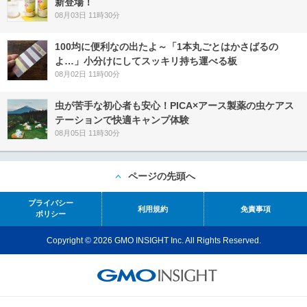
新登場！
08月03日 11時30分
100均に便利なの出たよ～「1本丸ごとはかさばるの
よ…」小分けにしてスッキリ持ち運べる板
08月02日 11時00分
虫が苦手な初心者も安心！PICA×アース製薬の虫ケアス
テーションで快適キャンプ体験
08月05日 11時30分
ページの先頭へ
プライバシー
利用規約
免責事項
ポリシー
Copyright © 2026 GMO INSIGHT Inc. All Rights Reserved.