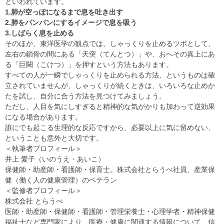
といわれています。
1.肺が空っぽになるまで息を吐き出す
2.肺をパンパンにするイメージで息を吸う
3.しばらく息を止める
そのほか、東洋医学の観点では、しゃっくりを止めるツボとして、
左右の鎖骨の間にある「天突（てんとつ）」や、おへその真上にあ
る「巨闕（こけつ）」を押すという方法もあります。
すべての人が一瞬でしゃっくりを止められる方法、というものは確
立されていませんが、しゃっくりが続くときは、いろいろな止めか
たを試し、自分に合う方法を見つけてみましょう。
ただし、人目を気にしすぎると精神的な気がかりも加わって逆効果
になる場合があります。
誰にでも起こる生理的な反応ですから、必要以上に気に留めない、
ということも意外と大切です。
＜執筆者プロフィール＞
井上 愛子（いのうえ・あいこ）
保健師・助産師・看護師・保育士。株式会社とらうべ社員、産業保
健（働く人の健康管理）のベテラン
＜監修者プロフィール＞
株式会社 とらうべ
医師・助産師・保健師・看護師・管理栄養士・心理学者・精神保健
福祉士など専門家により、医療・健康に関連する情報について、信