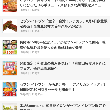
ピザハット夏休みセット3種が3,000円から！お盆や集ま
りにぴったりのボリューム&おトクな期間限定メニュー
08月03日 13時00分
セブン-イレブン「激辛！台湾ミンチカツ」8月4日数量限
定発売｜名古屋発祥の旨辛グルメが登場
08月03日 11時30分
長野県150周年記念フェアがセブン-イレブンで開催 味
噌や伝統野菜を使った新商品21品が登場
08月04日 11時30分
関西限定！和歌山の恵みを味わう『和歌山毎度おおきに
フェア』全商品徹底紹介
08月03日 11時30分
セブン‐イレブン「からあげ棒」「アメリカンドッグ」3
日間限定30円引きセールを開催中！
08月07日 11時30分
氷結®mottainai 富良野メロンがセブン‐イレブン限定で