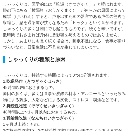
しゃっくりは、医学的には「吃逆（きつぎゃく）」と呼ばれます。
肺の下にある「横隔膜（おうかくまく）」が何らかの原因によって
痙攣（けいれん）すると、声を出すための器官である声帯の筋肉も
収縮し、息を通る道が狭くなるため「ヒック」という音が出ます。
しゃっくりの多くは誰にでも起こるものです。続くと辛いですが、
数時間でおさまれば身体に悪影響を与えるものではありません。
しかし、あまりにも長く続く場合は、睡眠不足になる、食事が摂り
づらいなど、日常生活に不具合が生じてしまいます。
しゃっくりの種類と原因
しゃっくりは、持続する時間によって3つに分類されます。
1.吃逆発作（きつぎゃくほっさ）
48時間以内におさまるもの。
原因の多くは、多くは食事や炭酸飲料水・アルコールといった飲み
物による刺激、入浴などによる変化、ストレス、喫煙などです。
2.持続性吃逆（ぞぞくせいきつぎゃく）
48時間以上〜1ヶ月以内におさまるもの。
3.難治性吃逆（なんちせいきつぎゃく）
1ヶ月以上続くもの。
2の持続性吃逆や、3の難治性吃逆は原因不明のこともありますが、