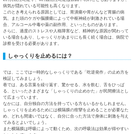
病気が隠れている可能性も高くなります。
このとき考えられる原因としては、胃潰瘍や胃がんなど胃腸の病
気、また頭のケガや脳腫瘍によって中枢神経が刺激されている場
合、アルコール中毒や薬の副作用、といったものがあります。
さらに、過度のストレスや人格障害など、精神的な原因が関わって
いる場合もあり、しゃっくりがあまりにも長く続く場合は、病院で
診察を受ける必要があります。
しゃっくりを止めるには？
では、ここでは一時的なしゃっくりである「吃逆発作」の止め方を
検証してみましょう。
巷では、ある言葉を繰り返す、驚かせる、水を飲む、舌をひっぱ
る、といったさまざまな「しゃっくりの止めかた」が民間療法とし
て広まっています。
なかには、自分独自の方法を持っている方もいるかもしれません。
しゃっくりを止めるためには横隔膜の痙攣を止めることが必要なた
め、どれも間違いではなく、自分に合った方法で身体に刺激を与え
てみるとよいでしょう。
また横隔膜は呼吸によって動くため、次の呼吸法は効果が得やすい