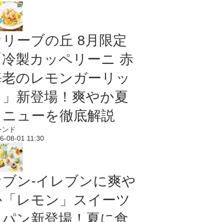
オリーブの丘 8月限定
「冷製カッペリーニ 赤
海老のレモンガーリッ
ク」新登場！爽やか夏
メニューを徹底解説
レンド
6-08-01 11:30
セブン‐イレブンに爽や
か「レモン」スイーツ
＆パン新登場！夏に食