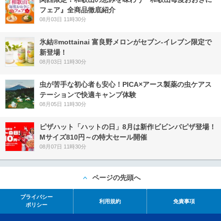
フェア』全商品徹底紹介
08月03日 11時30分
氷結®mottainai 富良野メロンがセブン‐イレブン限定で
新登場！
08月03日 11時30分
虫が苦手な初心者も安心！PICA×アース製薬の虫ケアス
テーションで快適キャンプ体験
08月05日 11時30分
ピザハット「ハットの日」8月は新作ビビンバピザ登場！
Mサイズ810円～の特大セール開催
08月07日 11時30分
ページの先頭へ
プライバシー
利用規約
免責事項
ポリシー