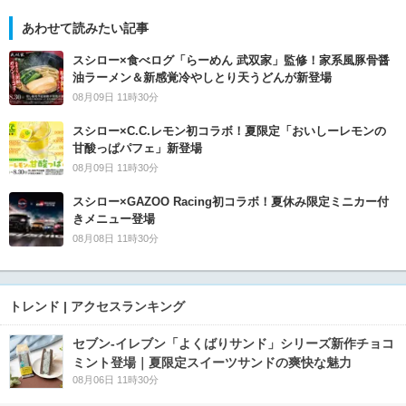
あわせて読みたい記事
スシロー×食べログ「らーめん 武双家」監修！家系風豚骨醤
油ラーメン＆新感覚冷やしとり天うどんが新登場
08月09日 11時30分
スシロー×C.C.レモン初コラボ！夏限定「おいしーレモンの
甘酸っぱパフェ」新登場
08月09日 11時30分
スシロー×GAZOO Racing初コラボ！夏休み限定ミニカー付
きメニュー登場
08月08日 11時30分
トレンド | アクセスランキング
セブン‐イレブン「よくばりサンド」シリーズ新作チョコ
ミント登場｜夏限定スイーツサンドの爽快な魅力
08月06日 11時30分