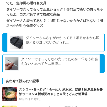
てた…無印風の隠れ名文具
ダイソーで売ってるって正直ショック！専門店で高いの買っちゃ
ったよ…コスパ良すぎて複雑な商品
ダイソーさん袋ってあり？！“箱”じゃないからかさばらない！省
スぺ化が叶う保管グッズ
ダイソーさんさすがわかってる！吊るせるから即
使える♡透けないのがうれ...
ダイソーでそっくりなの売ってたのかー♡もう出会
えないと思ってた…無印...
あわせて読みたい記事
スシロー×食べログ「らーめん 武双家」監修！家系風豚骨醤
油ラーメン＆新感覚冷やしとり天うどんが新登場
08月09日 11時30分