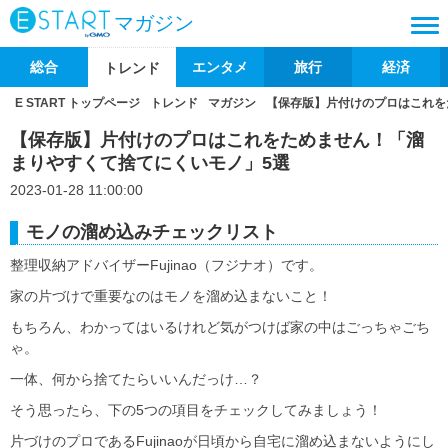
マガジン
総合
エンタメ
旅行
経済
トレンド
E START トップページ
トレンド
マガジン
【保存版】片付けのプロはこれを
【保存版】片付けのプロはこれをためません！「溜
まりやすくて捨てにくいモノ」5選
2023-01-28 11:00:00
モノの溜め込みチェックリスト
整理収納アドバイザーFujinao（フジナオ）です。
家の片づけで重要なのはモノを溜め込まないこと！
もちろん、わかってはいるけれど気がつけば家の中はごっちゃごち
ゃ。
一体、何から捨てたらいいんだっけ…？
そう思ったら、下の5つの項目をチェックしてみましょう！
片づけのプロであるFujinaoが日頃から自宅に溜め込まないようにし