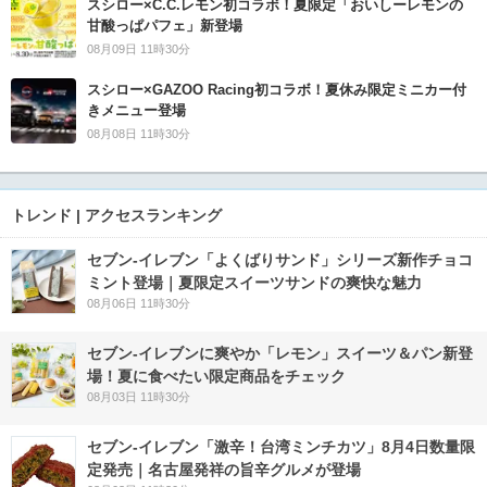
スシロー×C.C.レモン初コラボ！夏限定「おいしーレモンの
甘酸っぱパフェ」新登場
08月09日 11時30分
スシロー×GAZOO Racing初コラボ！夏休み限定ミニカー付
きメニュー登場
08月08日 11時30分
トレンド | アクセスランキング
セブン‐イレブン「よくばりサンド」シリーズ新作チョコ
ミント登場｜夏限定スイーツサンドの爽快な魅力
08月06日 11時30分
セブン‐イレブンに爽やか「レモン」スイーツ＆パン新登
場！夏に食べたい限定商品をチェック
08月03日 11時30分
セブン-イレブン「激辛！台湾ミンチカツ」8月4日数量限
定発売｜名古屋発祥の旨辛グルメが登場