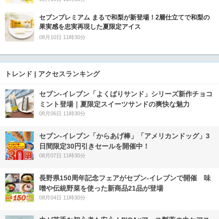
セブンプレミアム まるで和梨が新登場！2層仕立てで和梨の
果実感を忠実再現した夏限定アイス
08月10日 11時30分
トレンド | アクセスランキング
セブン‐イレブン「よくばりサンド」シリーズ新作チョコ
ミント登場｜夏限定スイーツサンドの爽快な魅力
08月06日 11時30分
セブン‐イレブン「からあげ棒」「アメリカンドッグ」3
日間限定30円引きセールを開催中！
08月07日 11時30分
長野県150周年記念フェアがセブン-イレブンで開催 味
噌や伝統野菜を使った新商品21品が登場
08月04日 11時30分