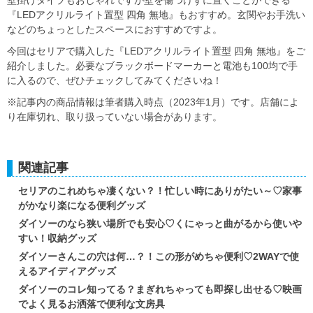
壁掛けタイプもおしゃれですが壁を傷つけずに置くことができる
『LEDアクリルライト置型 四角 無地』もおすすめ。玄関やお手洗い
などのちょっとしたスペースにおすすめですよ。
今回はセリアで購入した『LEDアクリルライト置型 四角 無地』をご
紹介しました。必要なブラックボードマーカーと電池も100均で手
に入るので、ぜひチェックしてみてくださいね！
※記事内の商品情報は筆者購入時点（2023年1月）です。店舗によ
り在庫切れ、取り扱っていない場合があります。
関連記事
セリアのこれめちゃ凄くない？！忙しい時にありがたい～♡家事
がかなり楽になる便利グッズ
ダイソーのなら狭い場所でも安心♡くにゃっと曲がるから使いや
すい！収納グッズ
ダイソーさんこの穴は何…？！この形がめちゃ便利♡2WAYで使
えるアイディアグッズ
ダイソーのコレ知ってる？まぎれちゃっても即探し出せる♡映画
でよく見るお洒落で便利な文房具