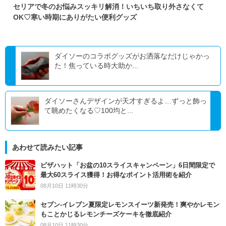
セリアで冬のお悩みスッキリ解消！いちいち取り外さなくて
OK♡寒い時期にありがたい便利グッズ
ダイソーのコラボグッズがお洒落なだけじゃかっ
た！焦っている時大助か...
ダイソーさんデザインが天才すぎるよ…ずっと飾っ
て眺めたくなる♡100均と...
あわせて読みたい記事
ピザハット「お盆の10スライスキャンペーン」6日間限定で
最大60スライス獲得！お得なポイント活用術を紹介
08月10日 11時30分
セブン‐イレブン夏限定レモンスイーツ新発売！爽やかレモン
もことかじるレモンチーズケーキを徹底紹介
08月10日 11時30分