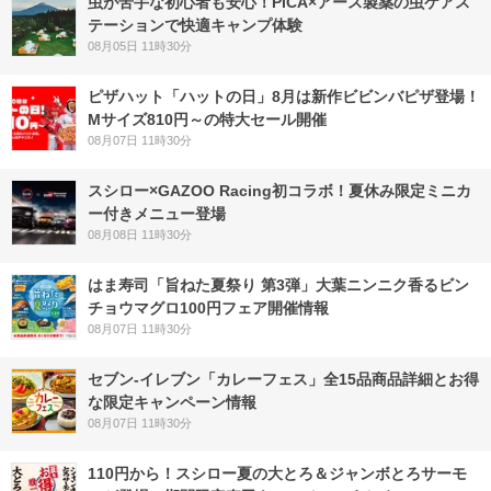
虫が苦手な初心者も安心！PICA×アース製薬の虫ケアス
テーションで快適キャンプ体験
08月05日 11時30分
ピザハット「ハットの日」8月は新作ビビンバピザ登場！
Mサイズ810円～の特大セール開催
08月07日 11時30分
スシロー×GAZOO Racing初コラボ！夏休み限定ミニカ
ー付きメニュー登場
08月08日 11時30分
はま寿司「旨ねた夏祭り 第3弾」大葉ニンニク香るビン
チョウマグロ100円フェア開催情報
08月07日 11時30分
セブン‐イレブン「カレーフェス」全15品商品詳細とお得
な限定キャンペーン情報
08月07日 11時30分
110円から！スシロー夏の大とろ＆ジャンボとろサーモ