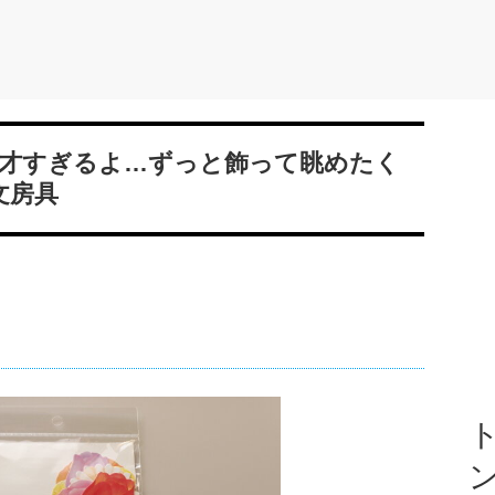
才すぎるよ…ずっと飾って眺めたく
文房具
ト