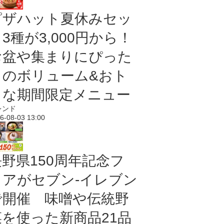
ピザハット夏休みセッ
3種が3,000円から！
お盆や集まりにぴった
りのボリューム&おト
クな期間限定メニュー
レンド
6-08-03 13:00
長野県150周年記念フ
ェアがセブン-イレブン
で開催 味噌や伝統野
菜を使った新商品21品