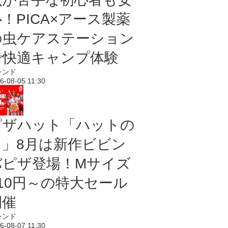
！PICA×アース製薬
の虫ケアステーション
で快適キャンプ体験
レンド
6-08-05 11:30
ピザハット「ハットの
日」8月は新作ビビン
バピザ登場！Mサイズ
810円～の特大セール
開催
レンド
6-08-07 11:30