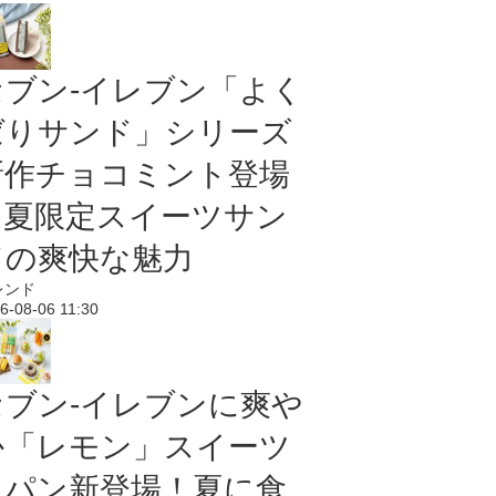
セブン‐イレブン「よく
ばりサンド」シリーズ
新作チョコミント登場
｜夏限定スイーツサン
ドの爽快な魅力
レンド
6-08-06 11:30
セブン‐イレブンに爽や
か「レモン」スイーツ
＆パン新登場！夏に食