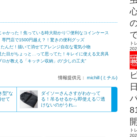
心
じゃかった！焦っている時大助かり♡便利なコインケース
専門店で1500円越え？！驚きの便利グッズ
ト
ったんだ！描いて消せてアレンジ自在な電気小物
202
見た目がちょっと…って思ってた！キレイに使える文房具
ロが教える「キッチン収納」の“少しの工夫”
情報提供元：
michill (ミチル)
き型”な
ダイソーさんさすがわかって
消せて
る！吊るせるから即使える♡透
けないのがうれ...
ト
202