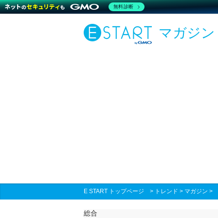
無料診断
マガジン
E START トップページ
>
トレンド
>
マガジン
総合