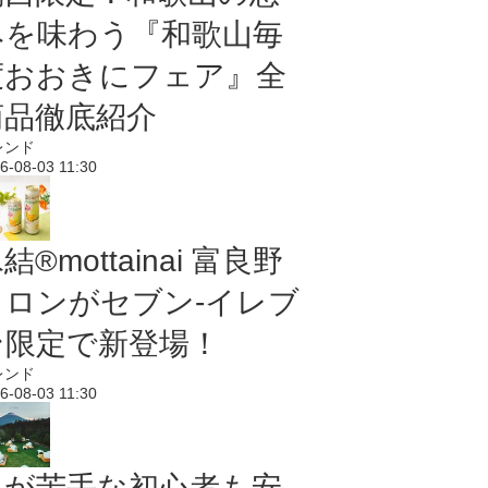
みを味わう『和歌山毎
度おおきにフェア』全
商品徹底紹介
レンド
6-08-03 11:30
結®mottainai 富良野
メロンがセブン‐イレブ
ン限定で新登場！
レンド
6-08-03 11:30
虫が苦手な初心者も安