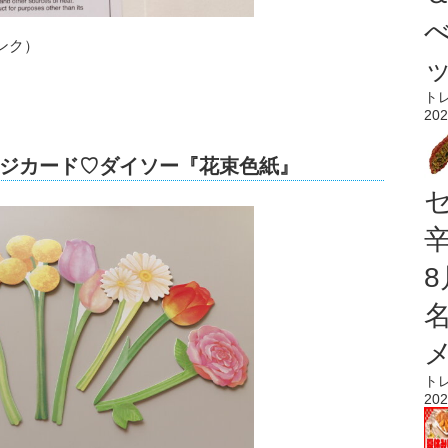
ンク）
ト
202
ジカード♡ダイソー『花束色紙』
ト
202