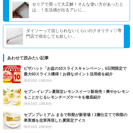
セリアで買って大正解！そんな使い方があったと
は…！生活感が出るアレに...
ダイソーって信じられないくらいのクオリティ♡専
門店で倍出しても欲しい...
あわせて読みたい記事
ピザハット「お盆の10スライスキャンペーン」6日間限定で
最大60スライス獲得！お得なポイント活用術を紹介
08月10日 11時30分
セブン‐イレブン夏限定レモンスイーツ新発売！爽やかレモン
もことかじるレモンチーズケーキを徹底紹介
08月10日 11時30分
セブンプレミアム まるで和梨が新登場！2層仕立てで和梨の
果実感を忠実再現した夏限定アイス
08月10日 11時30分