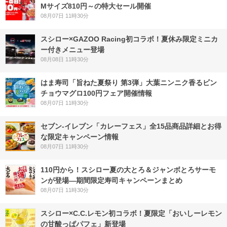
Mサイズ810円～の特大セール開催
08月07日 11時30分
スシロー×GAZOO Racing初コラボ！夏休み限定ミニカ
ー付きメニュー登場
08月08日 11時30分
はま寿司「旨ねた夏祭り 第3弾」大葉ニンニク香るビン
チョウマグロ100円フェア開催情報
08月07日 11時30分
セブン‐イレブン「カレーフェス」全15品商品詳細とお得
な限定キャンペーン情報
08月07日 11時30分
110円から！スシロー夏の大とろ＆ジャンボとろサーモ
ンが登場―期間限定寿司キャンペーンまとめ
08月07日 11時30分
スシロー×C.C.レモン初コラボ！夏限定「おいしーレモン
の甘酸っぱパフェ」新登場