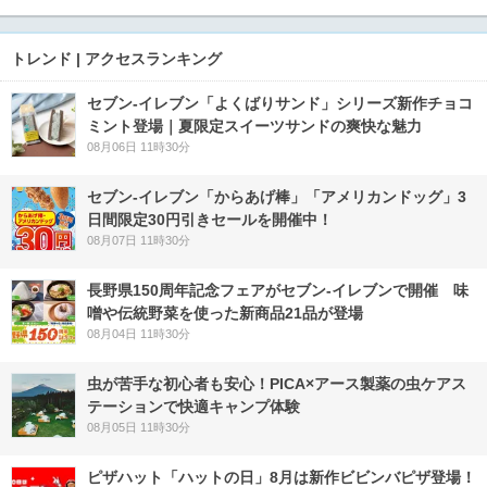
トレンド | アクセスランキング
セブン‐イレブン「よくばりサンド」シリーズ新作チョコ
ミント登場｜夏限定スイーツサンドの爽快な魅力
08月06日 11時30分
セブン‐イレブン「からあげ棒」「アメリカンドッグ」3
日間限定30円引きセールを開催中！
08月07日 11時30分
長野県150周年記念フェアがセブン-イレブンで開催 味
噌や伝統野菜を使った新商品21品が登場
08月04日 11時30分
虫が苦手な初心者も安心！PICA×アース製薬の虫ケアス
テーションで快適キャンプ体験
08月05日 11時30分
ピザハット「ハットの日」8月は新作ビビンバピザ登場！