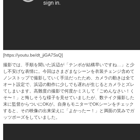
[https://youtu.be/dt_jiGA7SsQ]
撮影では、手順を聞いた浜辺が「テンポが結構早いですね…」と少
し不安げな表情に。今回はさまざまなシーンを衣装チェンジ含めて
ノンストップで撮影していく手法だったため、カメラの動きは全て
オート設定で、浜辺の動作に少しでも遅れが生じるとカメラとズレ
てしまいます。高難度の撮影で何度かミスして「ごめんなさい！く
そ〜！」と悔しそうな様子を見せていましたが、数テイク撮影した
末に監督からついにOKが。自身もモニターでOKシーンをチェック
すると、その映像の出来栄えに「よかったー！」と満面の笑みでガ
ッツポーズをしていました。