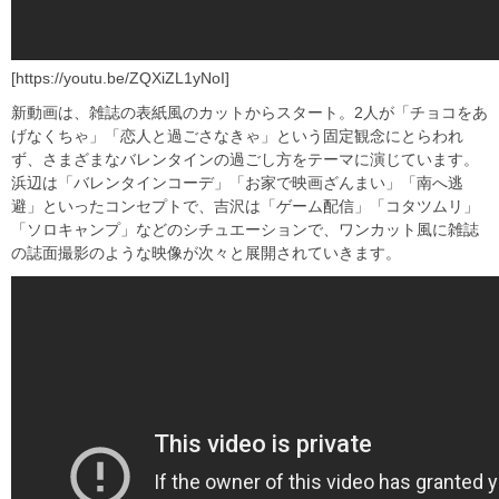
[https://youtu.be/ZQXiZL1yNoI]
新動画は、雑誌の表紙風のカットからスタート。2人が「チョコをあ
げなくちゃ」「恋人と過ごさなきゃ」という固定観念にとらわれ
ず、さまざまなバレンタインの過ごし方をテーマに演じています。
浜辺は「バレンタインコーデ」「お家で映画ざんまい」「南へ逃
避」といったコンセプトで、吉沢は「ゲーム配信」「コタツムリ」
「ソロキャンプ」などのシチュエーションで、ワンカット風に雑誌
の誌面撮影のような映像が次々と展開されていきます。