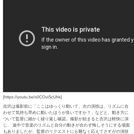
[https://youtu.be/s0COviScUhk]
吉沢は撮影前に「ここはゆっくり動いて、次の演技は、リズムに合
わせて気持ち早めに動いたほうが良いですか？」などと、動き方に
ついて監督に細かく繰り返し確認。撮影が始まると吉沢は軽快に演
じ、 途中で音楽のリズムと自分の動きが合わず悔しそうにする場面
もありましたが、監督のリクエストにも難なく応えてさすがの演技