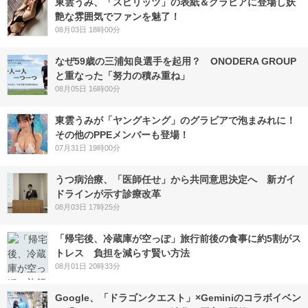
東雲うみ、「スピリッツ」の表紙＆グラビアに登場し妖
艶な雰囲気でファンを魅了！
08月03日 18時00分
なぜ59歳の三浦知良選手を起用？ ONODERA GROUP
と重なった「努力の積み重ね」
08月05日 16時00分
東雲うみが「ヤングキング」のグラビアで泡まみれに！
その他のPPEメンバーも登場！
07月31日 19時00分
うつ病治療、「医師任せ」から共同意思決定へ 新ガイ
ドラインが示す診療改革
08月03日 17時25分
「帰宅後、冷蔵庫が空っぽ」旅行前後の食事に約5割がス
トレス 負担を減らす賢い方法
08月01日 20時33分
Google、「ドラゴンクエスト」×Geminiのコラボイベン